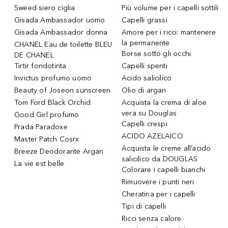
Sweed siero ciglia
Più volume per i capelli sottili
Gisada Ambassador uomo
Capelli grassi
Gisada Ambassador donna
Amore per i ricci: mantenere
la permanente
CHANEL Eau de toilette BLEU
Borse sotto gli occhi
DE CHANEL
Tirtir fondotinta
Capelli spenti
Invictus profumo uomo
Acido salicilico
Beauty of Joseon sunscreen
Olio di argan
Tom Ford Black Orchid
Acquista la crema di aloe
vera su Douglas
Good Girl profumo
Capelli crespi
Prada Paradoxe
ACIDO AZELAICO
Master Patch Cosrx
Acquista le creme all’acido
Breeze Deodorante Argan
salicilico da DOUGLAS
La vie est belle
Colorare i capelli bianchi
Rimuovere i punti neri
Cheratina per i capelli
Tipi di capelli
Ricci senza calore