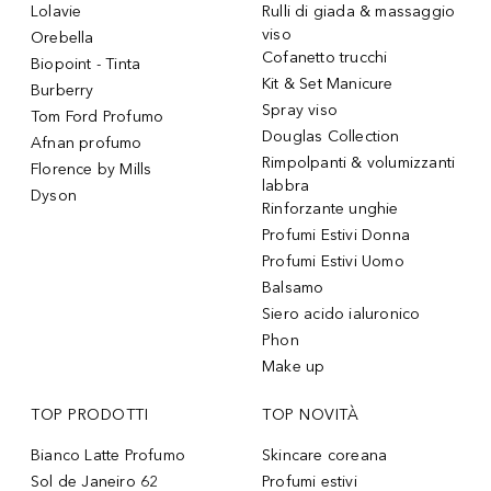
Lolavie
Rulli di giada & massaggio
viso
Orebella
Cofanetto trucchi
Biopoint - Tinta
Kit & Set Manicure
Burberry
Spray viso
Tom Ford Profumo
Douglas Collection
Afnan profumo
Rimpolpanti & volumizzanti
Florence by Mills
labbra
Dyson
Rinforzante unghie
Profumi Estivi Donna
Profumi Estivi Uomo
Balsamo
Siero acido ialuronico
Phon
Make up
TOP PRODOTTI
TOP NOVITÀ
Bianco Latte Profumo
Skincare coreana
Sol de Janeiro 62
Profumi estivi