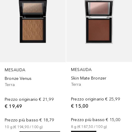
MESAUDA
MESAUDA
Skin Mate Bronzer
Bronze Venus
Terra
Terra
Prezzo originario
€ 25,99
Prezzo originario
€ 21,99
€ 15,00
€ 19,49
Prezzo più basso
€ 15,00
Prezzo più basso
€ 18,79
8
g
 (
€ 187,50
 / 
100
g
)
10
g
 (
€ 194,90
 / 
100
g
)