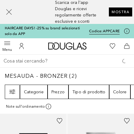
Scarica ora l'app
[navigation.slideout.screenreader]
Douglas e ricevi
MOSTRA
regolarmente offerte
esclusive e sconti
HAIRCARE DAYS! -25% su brand selezionati
Codice:
APPCARE
solo da APP
A Douglas Home
Alla Mia Li
Apri menu
Al Mio Account
Al 
Menu
Torna indietro
Esegui ricerca
MESAUDA - BRONZER
2
RISULTATI
MESAUDA - BRONZER
(
2
)
Filtri
Categorie
Prezzo
Tipo di prodotto
Colore
Note sull'ordinamento
+
2