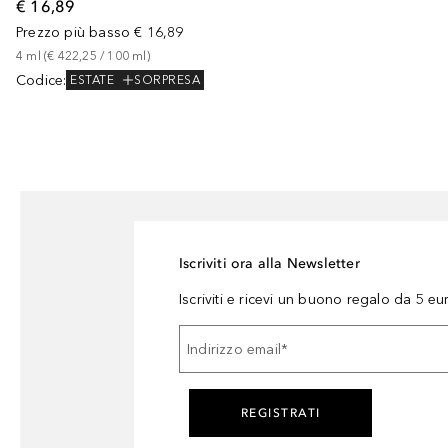
€ 16,89
Prezzo più basso
€ 16,89
4
ml
 (
€ 422,25
 / 
100
ml
)
Codice
:
ESTATE
SORPRESA
Iscriviti ora alla Newsletter
Iscriviti e ricevi un buono regalo da 5 eu
Indirizzo email
*
REGISTRATI