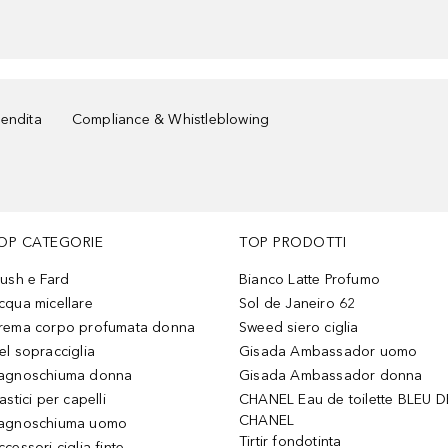
vendita
Compliance & Whistleblowing
OP CATEGORIE
TOP PRODOTTI
lush e Fard
Bianco Latte Profumo
cqua micellare
Sol de Janeiro 62
rema corpo profumata donna
Sweed siero ciglia
el sopracciglia
Gisada Ambassador uomo
agnoschiuma donna
Gisada Ambassador donna
astici per capelli
CHANEL Eau de toilette BLEU D
CHANEL
agnoschiuma uomo
Tirtir fondotinta
ccessori ciglia finte