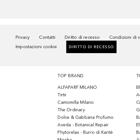
Privacy
Contatti
Diritto di recesso
Condizioni di 
Impostazioni cookie
DIRITTO DI RECESSO
TOP BRAND
T
ALFAPARF MILANO
B
Tirtir
A
Camomilla Milano
C
The Ordinary
G
Dolce & Gabbana Profumo
B
Aveda - Botanical Repair
El
Phytorelax - Burro di Karitè
B
Missha
A