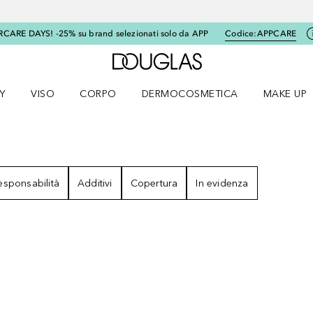
RCARE DAYS! -25% su brand selezionati solo da APP
Codice:
APPCARE
A Douglas Home
Y
VISO
CORPO
DERMOCOSMETICA
MAKE UP
menu K-BEAUTY
Apri il menu Viso
Apri il menu Corpo
Apri il menu DERMOCOSMETICA
Apri il me
ATI
esponsabilità
Additivi
Copertura
In evidenza