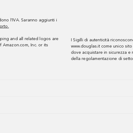
udono l’IVA. Saranno aggiunti i
orto.
ing and all related logos are
I Sigilli di autenticità riconosco
f Amazon.com, Inc. or its
www.douglas.it come unico sito 
dove acquistare in sicurezza e n
della regolamentazione di setto