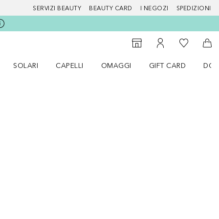
SERVIZI BEAUTY
BEAUTY CARD
I NEGOZI
SPEDIZIONI
Alla Mia Li
Storefinder
Al Mio Account
Al 
SOLARI
CAPELLI
OMAGGI
GIFT CARD
DOU
nu Make up
Apri il menu SOLARI
Apri il menu Capelli
Apri il menu OMAGGI