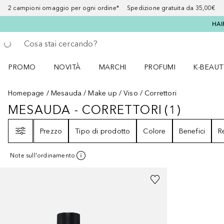
2 campioni omaggio per ogni ordine* Spedizione gratuita da 35,00€
HAI
Torna indietro
Esegui ricerca
PROMO
NOVITÀ
MARCHI
PROFUMI
K-BEAUT
Apri il menu PROMO
Apri il menu NOVITÀ
Apri il menu MARCHI
Apri il menu Profumi
Apri il 
Homepage
Mesauda
Make up
Viso
Correttori
MESAUDA - CORRETTORI
(
1
)
MESAUDA - CORRETTORI
1
RISULT
Filtri
Prezzo
Tipo di prodotto
Colore
Benefici
R
Note sull'ordinamento
+
6