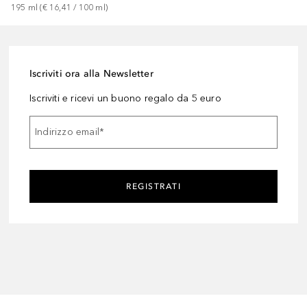
195
ml
 (
€ 16,41
 / 
100
ml
)
Iscriviti ora alla Newsletter
Iscriviti e ricevi un buono regalo da 5 euro
Indirizzo email
*
REGISTRATI