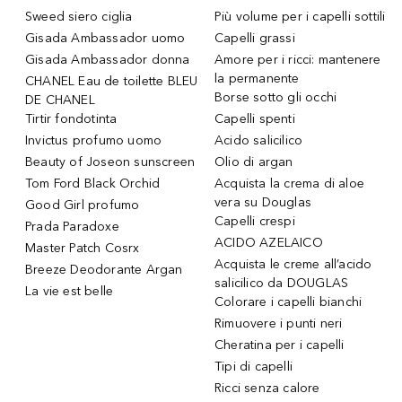
Sweed siero ciglia
Più volume per i capelli sottili
Gisada Ambassador uomo
Capelli grassi
Gisada Ambassador donna
Amore per i ricci: mantenere
la permanente
CHANEL Eau de toilette BLEU
Borse sotto gli occhi
DE CHANEL
Tirtir fondotinta
Capelli spenti
Invictus profumo uomo
Acido salicilico
Beauty of Joseon sunscreen
Olio di argan
Tom Ford Black Orchid
Acquista la crema di aloe
vera su Douglas
Good Girl profumo
Capelli crespi
Prada Paradoxe
ACIDO AZELAICO
Master Patch Cosrx
Acquista le creme all’acido
Breeze Deodorante Argan
salicilico da DOUGLAS
La vie est belle
Colorare i capelli bianchi
Rimuovere i punti neri
Cheratina per i capelli
Tipi di capelli
Ricci senza calore