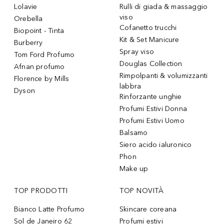
Lolavie
Rulli di giada & massaggio
viso
Orebella
Cofanetto trucchi
Biopoint - Tinta
Kit & Set Manicure
Burberry
Spray viso
Tom Ford Profumo
Douglas Collection
Afnan profumo
Rimpolpanti & volumizzanti
Florence by Mills
labbra
Dyson
Rinforzante unghie
Profumi Estivi Donna
Profumi Estivi Uomo
Balsamo
Siero acido ialuronico
Phon
Make up
TOP PRODOTTI
TOP NOVITÀ
Bianco Latte Profumo
Skincare coreana
Sol de Janeiro 62
Profumi estivi