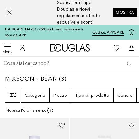
Scarica ora l'app
[navigation.slideout.screenreader]
Douglas e ricevi
MOSTRA
regolarmente offerte
esclusive e sconti
HAIRCARE DAYS! -25% su brand selezionati
Codice:
APPCARE
solo da APP
A Douglas Home
Alla Mia Li
Apri menu
Al Mio Account
Al 
Menu
Torna indietro
Esegui ricerca
MIXSOON - BEAN
3
RISULTATI
MIXSOON - BEAN
(
3
)
Filtri
Categorie
Prezzo
Tipo di prodotto
Genere
Note sull'ordinamento