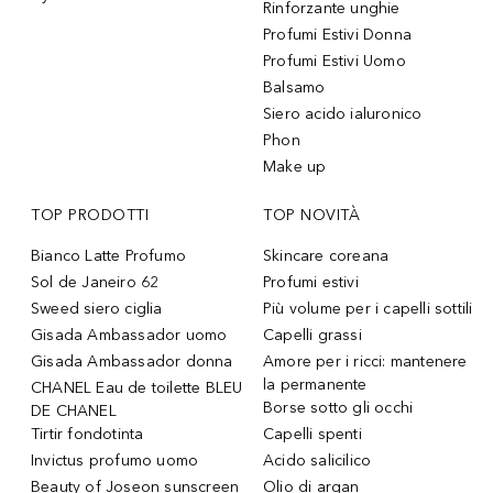
Rinforzante unghie
Profumi Estivi Donna
Profumi Estivi Uomo
Balsamo
Siero acido ialuronico
Phon
Make up
TOP PRODOTTI
TOP NOVITÀ
Bianco Latte Profumo
Skincare coreana
Sol de Janeiro 62
Profumi estivi
Sweed siero ciglia
Più volume per i capelli sottili
Gisada Ambassador uomo
Capelli grassi
Gisada Ambassador donna
Amore per i ricci: mantenere
la permanente
CHANEL Eau de toilette BLEU
Borse sotto gli occhi
DE CHANEL
Tirtir fondotinta
Capelli spenti
Invictus profumo uomo
Acido salicilico
Beauty of Joseon sunscreen
Olio di argan