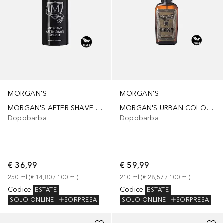
MORGAN'S
MORGAN'S
MORGAN'S AFTER SHAVE SPLASH
MORGAN'S URBAN COLOGNE
Dopobarba
Dopobarba
€ 36,99
€ 59,99
250
ml
 (
€ 14,80
 / 
100
ml
)
210
ml
 (
€ 28,57
 / 
100
ml
)
Codice
:
Codice
:
ESTATE
ESTATE
SOLO ONLINE
SORPRESA
SOLO ONLINE
SORPRESA