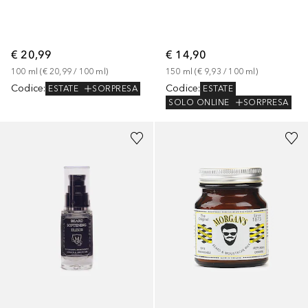
€ 20,99
€ 14,90
100
ml
 (
€ 20,99
 / 
100
ml
)
150
ml
 (
€ 9,93
 / 
100
ml
)
Codice
:
Codice
:
ESTATE
SORPRESA
ESTATE
SOLO ONLINE
SORPRESA