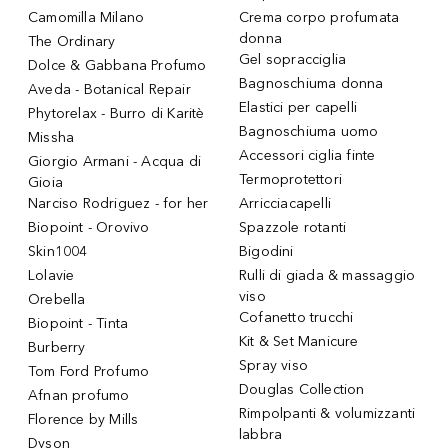
Camomilla Milano
Crema corpo profumata
donna
The Ordinary
Gel sopracciglia
Dolce & Gabbana Profumo
Bagnoschiuma donna
Aveda - Botanical Repair
Elastici per capelli
Phytorelax - Burro di Karitè
Bagnoschiuma uomo
Missha
Accessori ciglia finte
Giorgio Armani - Acqua di
Termoprotettori
Gioia
Narciso Rodriguez - for her
Arricciacapelli
Biopoint - Orovivo
Spazzole rotanti
Skin1004
Bigodini
Lolavie
Rulli di giada & massaggio
viso
Orebella
Cofanetto trucchi
Biopoint - Tinta
Kit & Set Manicure
Burberry
Spray viso
Tom Ford Profumo
Douglas Collection
Afnan profumo
Rimpolpanti & volumizzanti
Florence by Mills
labbra
Dyson