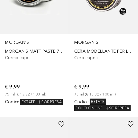
MORGAN'S
MORGAN'S
CERA MODELLANTE PER LO STYLING
MORGAN'S MATT PASTE 75ML
Cera capelli
Crema capelli
€ 9,99
€ 9,99
75
ml
 (
€ 13,32
 / 
100
ml
)
75
ml
 (
€ 13,32
 / 
100
ml
)
Codice
:
Codice
:
ESTATE
ESTATE
SORPRESA
SOLO ONLINE
SORPRESA