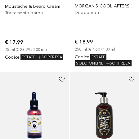
MORGAN'S COOL AFTERSHAVE
Moustache & Beard Cream
Dopobarba
Trattamento barba
€ 18,99
€ 17,99
250
ml
 (
€ 7,60
 / 
100
ml
)
75
ml
 (
€ 23,99
 / 
100
ml
)
Codice
:
Codice
:
ESTATE
ESTATE
SORPRESA
SOLO ONLINE
SORPRESA