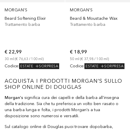
MORGAN'S
MORGAN'S
Beard Softening Elixir
Beard & Moustache Wax
Trattamento barba
Trattamento barba
€ 22,99
€ 18,99
30
ml
 (
€ 76,63
 / 
100
ml
)
50
ml
 (
€ 37,98
 / 
100
ml
)
Codice
:
Codice
:
ESTATE
SORPRESA
ESTATE
SORPRESA
ACQUISTA I PRODOTTI MORGAN’S SULLO
SHOP ONLINE DI DOUGLAS
Morgan's
significa cura dei capelli e della barba all'insegna
della tradizione. Sia che tu preferisca un volto ben rasato o
una barba lunga e folta, i prodotti Morgan’s a tua
disposizione sono numerosi e versatili.
Sul catalogo online di Douglas puoi trovare dopobarba,