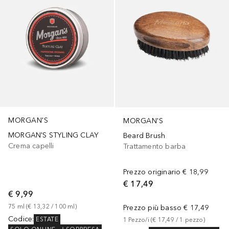
MORGAN'S
MORGAN'S
MORGAN'S STYLING CLAY
Beard Brush
Crema capelli
Trattamento barba
Prezzo originario
€ 18,99
€ 17,49
€ 9,99
75
ml
 (
€ 13,32
 / 
100
ml
)
Prezzo più basso
€ 17,49
Codice
:
ESTATE
1
Pezzo/i
 (
€ 17,49
 / 
1
pezzo
)