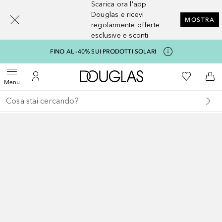
Scarica ora l'app
[navigation.slideout.screenreader]
Douglas e ricevi
MOSTRA
regolarmente offerte
esclusive e sconti
FINO AL -40% SUI PRODOTTI SOLARI
A Douglas Home
Alla Mia Li
Apri menu
Al Mio Account
Al 
Menu
Torna indietro
Esegui ricerca