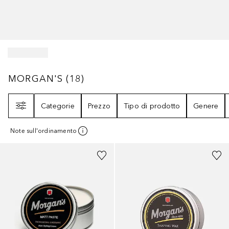
MORGAN'S
18
RISULTATI
MORGAN'S
(
18
)
Filtri
Categorie
Prezzo
Tipo di prodotto
Genere
Note sull'ordinamento