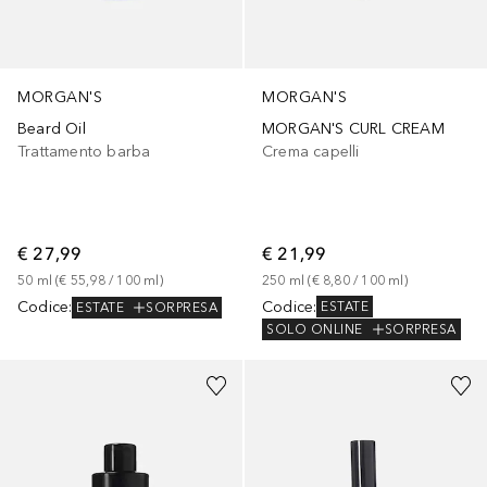
MORGAN'S
MORGAN'S
MORGAN'S CURL CREAM
Beard Oil
Crema capelli
Trattamento barba
€ 21,99
€ 27,99
250
ml
 (
€ 8,80
 / 
100
ml
)
50
ml
 (
€ 55,98
 / 
100
ml
)
Codice
:
Codice
:
ESTATE
ESTATE
SORPRESA
SOLO ONLINE
SORPRESA