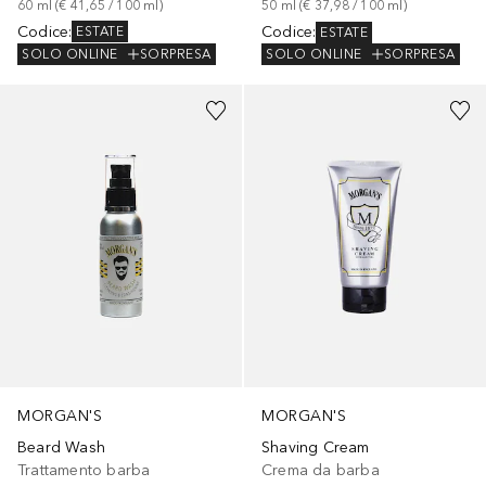
60
ml
 (
€ 41,65
 / 
100
ml
)
50
ml
 (
€ 37,98
 / 
100
ml
)
Codice
:
Codice
:
ESTATE
ESTATE
SOLO ONLINE
SORPRESA
SOLO ONLINE
SORPRESA
MORGAN'S
MORGAN'S
Beard Wash
Shaving Cream
Trattamento barba
Crema da barba