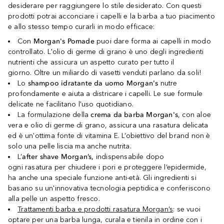
desiderare per raggiungere lo stile desiderato. Con questi
prodotti potrai acconciare i capelli e la barba a tuo piacimento
e allo stesso tempo curarli in modo efficace:
Con
Morgan's Pomade
puoi dare forma ai capelli in modo
controllato. L'olio di germe di grano è uno degli ingredienti
nutrienti che assicura un aspetto curato per tutto il
giorno. Oltre un miliardo di vasetti venduti parlano da soli!
Lo
shampoo idratante da uomo Morgan's
nutre
profondamente e aiuta a districare i capelli. Le sue formule
delicate ne facilitano l'uso quotidiano.
La formulazione della
crema da barba Morgan's
, con aloe
vera e olio di germe di grano, assicura una rasatura delicata
ed è un'ottima fonte di vitamina E. L’obiettivo del brand non è
solo una pelle liscia ma anche nutrita.
L’
after shave Morgan’s,
indispensabile dopo
ogni rasatura per chiudere i pori e proteggere l’epidermide,
ha anche una speciale funzione anti-età. Gli ingredienti si
basano su un'innovativa tecnologia peptidica e conferiscono
alla pelle un aspetto fresco.
Trattamenti barba e prodotti rasatura Morgan’s
: se vuoi
optare per una barba lunga, curala e tienila in ordine con i