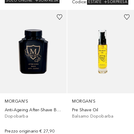
SOLO ONLINE
SORPRESA
Codice
:
ESTATE
SORPRESA
MORGAN'S
MORGAN'S
Anti-Ageing After-Shave Balm
Pre Shave Oil
Dopobarba
Balsamo Dopobarba
Prezzo originario
€ 27,90