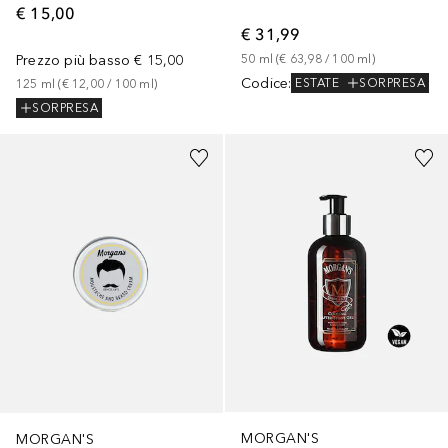
€ 15,00
€ 31,99
Prezzo più basso
€ 15,00
50
ml
 (
€ 63,98
 / 
100
ml
)
Codice
:
ESTATE
SORPRESA
125
ml
 (
€ 12,00
 / 
100
ml
)
SORPRESA
MORGAN'S
MORGAN'S