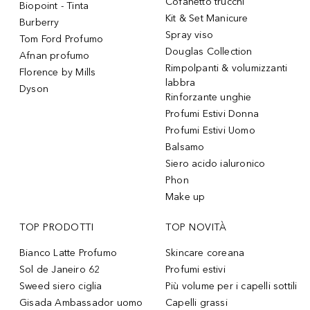
Cofanetto trucchi
Biopoint - Tinta
Kit & Set Manicure
Burberry
Spray viso
Tom Ford Profumo
Douglas Collection
Afnan profumo
Rimpolpanti & volumizzanti
Florence by Mills
labbra
Dyson
Rinforzante unghie
Profumi Estivi Donna
Profumi Estivi Uomo
Balsamo
Siero acido ialuronico
Phon
Make up
TOP PRODOTTI
TOP NOVITÀ
Bianco Latte Profumo
Skincare coreana
Sol de Janeiro 62
Profumi estivi
Sweed siero ciglia
Più volume per i capelli sottili
Gisada Ambassador uomo
Capelli grassi