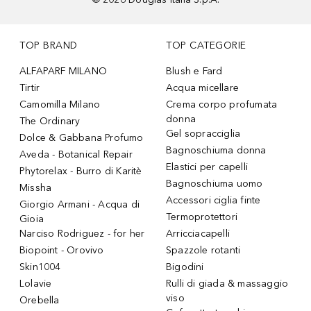
TOP BRAND
TOP CATEGORIE
ALFAPARF MILANO
Blush e Fard
Tirtir
Acqua micellare
Camomilla Milano
Crema corpo profumata
donna
The Ordinary
Gel sopracciglia
Dolce & Gabbana Profumo
Bagnoschiuma donna
Aveda - Botanical Repair
Elastici per capelli
Phytorelax - Burro di Karitè
Bagnoschiuma uomo
Missha
Accessori ciglia finte
Giorgio Armani - Acqua di
Termoprotettori
Gioia
Narciso Rodriguez - for her
Arricciacapelli
Biopoint - Orovivo
Spazzole rotanti
Skin1004
Bigodini
Lolavie
Rulli di giada & massaggio
viso
Orebella