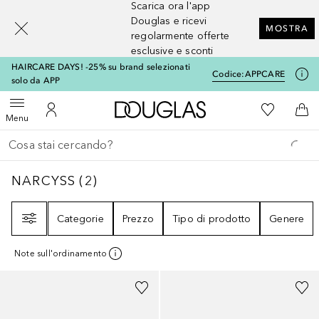
Scarica ora l'app
[navigation.slideout.screenreader]
Douglas e ricevi
MOSTRA
regolarmente offerte
esclusive e sconti
HAIRCARE DAYS! -25% su brand selezionati
Codice:
APPCARE
solo da APP
A Douglas Home
Alla Mia Li
Apri menu
Al Mio Account
Al 
Menu
Torna indietro
Esegui ricerca
NARCYSS
2
RISULTATI
NARCYSS
(
2
)
Filtri
Categorie
Prezzo
Tipo di prodotto
Genere
Note sull'ordinamento