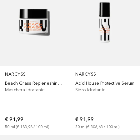
NARCYSS
NARCYSS
Beach Grass Repleneshing Night Mask
Acid House Protective Serum
Maschera Idratante
Siero Idratante
€ 91,99
€ 91,99
50
ml
 (
€ 183,98
 / 
100
ml
)
30
ml
 (
€ 306,63
 / 
100
ml
)