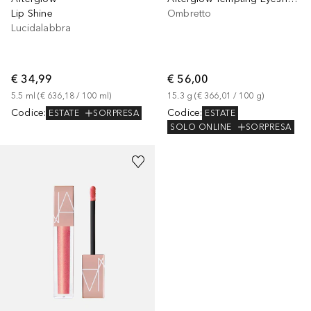
Lip Shine
Ombretto
Lucidalabbra
€ 34,99
€ 56,00
5.5
ml
 (
€ 636,18
 / 
100
ml
)
15.3
g
 (
€ 366,01
 / 
100
g
)
Codice
:
Codice
:
ESTATE
SORPRESA
ESTATE
SOLO ONLINE
SORPRESA
+
1