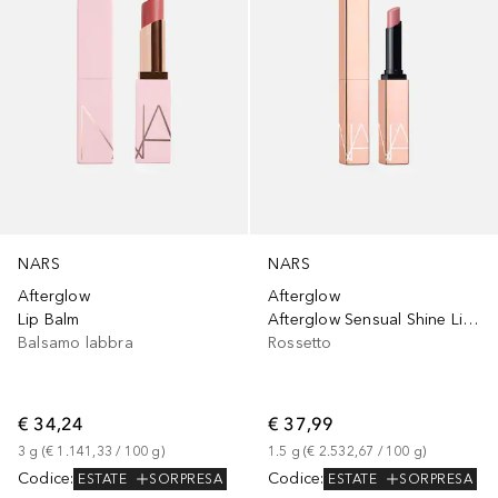
NARS
NARS
Afterglow
Afterglow
Lip Balm
Afterglow Sensual Shine Lipstick
Balsamo labbra
Rossetto
€ 34,24
€ 37,99
3
g
 (
€ 1.141,33
 / 
100
g
)
1.5
g
 (
€ 2.532,67
 / 
100
g
)
Codice
:
Codice
:
ESTATE
SORPRESA
ESTATE
SORPRESA
+
4