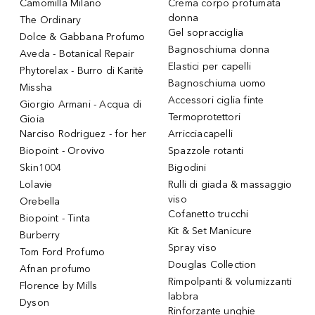
Camomilla Milano
Crema corpo profumata
donna
The Ordinary
Gel sopracciglia
Dolce & Gabbana Profumo
Bagnoschiuma donna
Aveda - Botanical Repair
Elastici per capelli
Phytorelax - Burro di Karitè
Bagnoschiuma uomo
Missha
Accessori ciglia finte
Giorgio Armani - Acqua di
Termoprotettori
Gioia
Narciso Rodriguez - for her
Arricciacapelli
Biopoint - Orovivo
Spazzole rotanti
Skin1004
Bigodini
Lolavie
Rulli di giada & massaggio
viso
Orebella
Cofanetto trucchi
Biopoint - Tinta
Kit & Set Manicure
Burberry
Spray viso
Tom Ford Profumo
Douglas Collection
Afnan profumo
Rimpolpanti & volumizzanti
Florence by Mills
labbra
Dyson
Rinforzante unghie