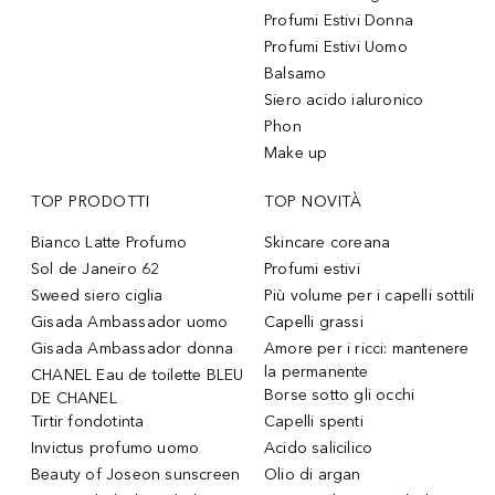
Profumi Estivi Donna
Profumi Estivi Uomo
Balsamo
Siero acido ialuronico
Phon
Make up
TOP PRODOTTI
TOP NOVITÀ
Bianco Latte Profumo
Skincare coreana
Sol de Janeiro 62
Profumi estivi
Sweed siero ciglia
Più volume per i capelli sottili
Gisada Ambassador uomo
Capelli grassi
Gisada Ambassador donna
Amore per i ricci: mantenere
la permanente
CHANEL Eau de toilette BLEU
Borse sotto gli occhi
DE CHANEL
Tirtir fondotinta
Capelli spenti
Invictus profumo uomo
Acido salicilico
Beauty of Joseon sunscreen
Olio di argan