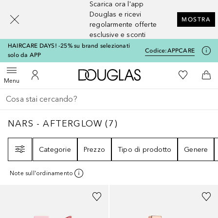
Scarica ora l'app
[navigation.slideout.screenreader]
Douglas e ricevi
MOSTRA
regolarmente offerte
esclusive e sconti
HAIRCARE DAYS! -25% su brand selezionati
Codice:
APPCARE
solo da APP
A Douglas Home
Alla Mia Li
Apri menu
Al Mio Account
Al 
Menu
Torna indietro
Esegui ricerca
NARS - AFTERGLOW
7
RISULTATI
NARS - AFTERGLOW
(
7
)
Filtri
Categorie
Prezzo
Tipo di prodotto
Genere
Note sull'ordinamento
+
3
+
13