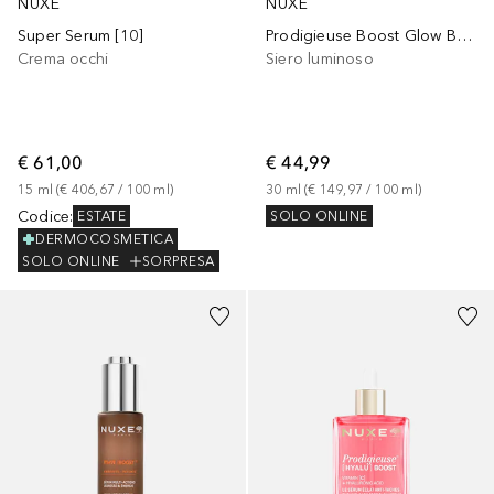
NUXE
NUXE
Super Serum [10]
Prodigieuse Boost Glow Boosting Serum
Crema occhi
Siero luminoso
€ 61,00
€ 44,99
15
ml
 (
€ 406,67
 / 
100
ml
)
30
ml
 (
€ 149,97
 / 
100
ml
)
Codice
:
SOLO ONLINE
ESTATE
DERMOCOSMETICA
SOLO ONLINE
SORPRESA