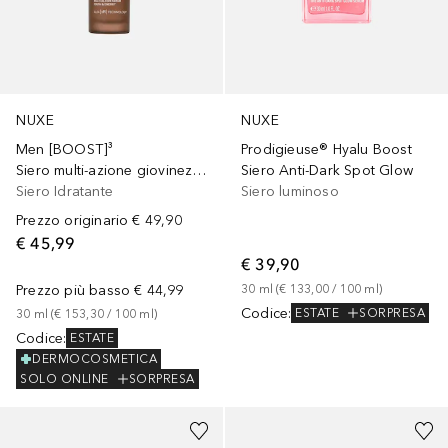
NUXE
NUXE
Men [BOOST]³
Prodigieuse® Hyalu Boost
Siero multi-azione giovinezza e energia
Siero Anti-Dark Spot Glow
Siero Idratante
Siero luminoso
Prezzo originario
€ 49,90
€ 45,99
€ 39,90
Prezzo più basso
€ 44,99
30
ml
 (
€ 133,00
 / 
100
ml
)
Codice
:
ESTATE
SORPRESA
30
ml
 (
€ 153,30
 / 
100
ml
)
Codice
:
ESTATE
DERMOCOSMETICA
SOLO ONLINE
SORPRESA