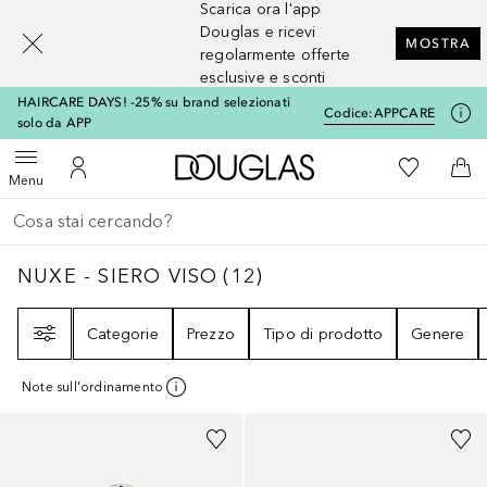
Scarica ora l'app
[navigation.slideout.screenreader]
Douglas e ricevi
MOSTRA
regolarmente offerte
esclusive e sconti
HAIRCARE DAYS! -25% su brand selezionati
Codice:
APPCARE
solo da APP
A Douglas Home
Alla Mia Li
Apri menu
Al Mio Account
Al 
Menu
Torna indietro
Esegui ricerca
NUXE - SIERO VISO
12
RISULTATI
NUXE - SIERO VISO
(
12
)
Filtri
Categorie
Prezzo
Tipo di prodotto
Genere
Note sull'ordinamento