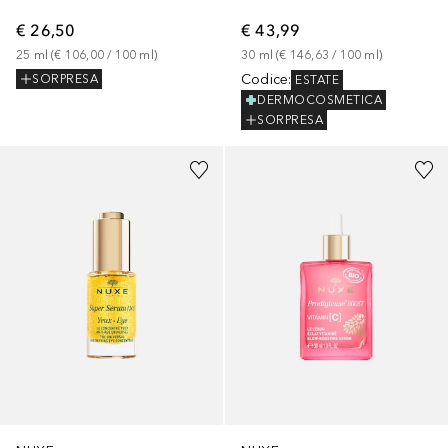
€ 26,50
€ 43,99
25
ml
 (
€ 106,00
 / 
100
ml
)
30
ml
 (
€ 146,63
 / 
100
ml
)
Codice
:
SORPRESA
ESTATE
DERMOCOSMETICA
SORPRESA