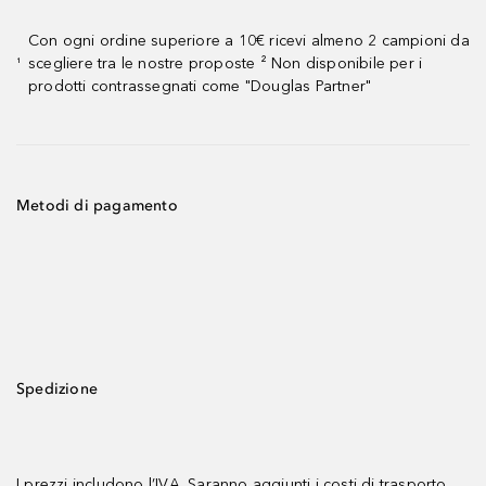
Con ogni ordine superiore a 10€ ricevi almeno 2 campioni da
scegliere tra le nostre proposte ² Non disponibile per i
¹
prodotti contrassegnati come "Douglas Partner"
Metodi di pagamento
Spedizione
I prezzi includono l’IVA. Saranno aggiunti i
costi di trasporto.