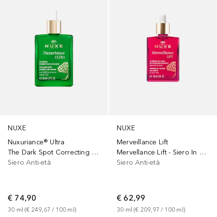
NUXE
NUXE
Nuxuriance® Ultra
Merveillance Lift
The Dark Spot Correcting Serum
Mervellance Lift - Siero In Olio Attivatore Di Tonicità
Siero Anti-età
Siero Anti-età
€ 74,90
€ 62,99
30
ml
 (
€ 249,67
 / 
100
ml
)
30
ml
 (
€ 209,97
 / 
100
ml
)