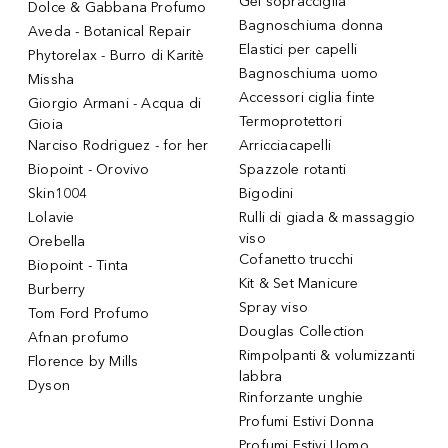
Gel sopracciglia
Dolce & Gabbana Profumo
Bagnoschiuma donna
Aveda - Botanical Repair
Elastici per capelli
Phytorelax - Burro di Karitè
Bagnoschiuma uomo
Missha
Accessori ciglia finte
Giorgio Armani - Acqua di
Termoprotettori
Gioia
Narciso Rodriguez - for her
Arricciacapelli
Biopoint - Orovivo
Spazzole rotanti
Skin1004
Bigodini
Lolavie
Rulli di giada & massaggio
viso
Orebella
Cofanetto trucchi
Biopoint - Tinta
Kit & Set Manicure
Burberry
Spray viso
Tom Ford Profumo
Douglas Collection
Afnan profumo
Rimpolpanti & volumizzanti
Florence by Mills
labbra
Dyson
Rinforzante unghie
Profumi Estivi Donna
Profumi Estivi Uomo