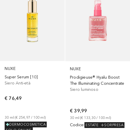
NUXE
NUXE
Super Serum [10]
Prodigieuse® Hyalu Boost
Siero Anti-età
The Illuminating Concentrate
Siero luminoso
€ 76,49
€ 39,99
30
ml
 (
€ 254,97
 / 
100
ml
)
30
ml
 (
€ 133,30
 / 
100
ml
)
Codice
:
DERMOCOSMETICA
ESTATE
SORPRESA