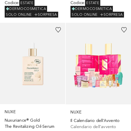
Codice
:
Codice
:
ESTATE
ESTATE
DERMOCOSMETICA
DERMOCOSMETICA
SOLO ONLINE
SORPRESA
SOLO ONLINE
SORPRESA
NUXE
NUXE
Nuxuriance® Gold
Il Calendario dell’Avvento
The Revitalizing Oil-Serum
Calendario dell'avvento