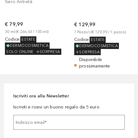
Siero Anti-età
€ 79,99
€ 129,99
30
ml
 (
€ 266,63
 / 
100
ml
)
1
Pezzo/i
 (
€ 129,99
 / 
1
pezzo
)
Codice
:
Codice
:
ESTATE
ESTATE
DERMOCOSMETICA
DERMOCOSMETICA
SOLO ONLINE
SORPRESA
SORPRESA
Disponibile
prossimamente
Iscriviti ora alla Newsletter
Iscriviti e ricevi un buono regalo da 5 euro
Indirizzo email
*