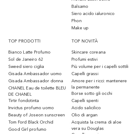
Balsamo
Siero acido ialuronico
Phon
Make up
TOP PRODOTTI
TOP NOVITÀ
Bianco Latte Profumo
Skincare coreana
Sol de Janeiro 62
Profumi estivi
Sweed siero ciglia
Più volume per i capelli sottili
Gisada Ambassador uomo
Capelli grassi
Gisada Ambassador donna
Amore per i ricci: mantenere
la permanente
CHANEL Eau de toilette BLEU
Borse sotto gli occhi
DE CHANEL
Tirtir fondotinta
Capelli spenti
Invictus profumo uomo
Acido salicilico
Beauty of Joseon sunscreen
Olio di argan
Tom Ford Black Orchid
Acquista la crema di aloe
vera su Douglas
Good Girl profumo