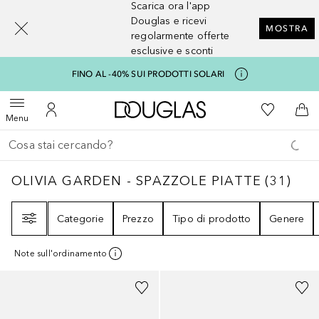
Scarica ora l'app
[navigation.slideout.screenreader]
Douglas e ricevi
MOSTRA
regolarmente offerte
esclusive e sconti
FINO AL -40% SUI PRODOTTI SOLARI
A Douglas Home
Alla Mia Li
Apri menu
Al Mio Account
Al 
Menu
Torna indietro
Esegui ricerca
OLIVIA GARDEN - SPAZZOLE PIATTE
31
RIS
OLIVIA GARDEN - SPAZZOLE PIATTE
(
31
)
Filtri
Categorie
Prezzo
Tipo di prodotto
Genere
Note sull'ordinamento