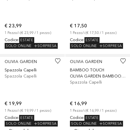
€ 23,99
€ 17,50
1
Pezzo/i
 (
€ 23,99
 / 
1
pezzo
)
1
Pezzo/i
 (
€ 17,50
 / 
1
pezzo
)
Codice
:
Codice
:
ESTATE
ESTATE
SOLO ONLINE
SORPRESA
SOLO ONLINE
SORPRESA
OLIVIA GARDEN
OLIVIA GARDEN
Spazzola Capelli
BAMBOO TOUCH
Spazzola Capelli
OLIVIA GARDEN BAMBOO COMBO M
Spazzola Capelli
€ 19,99
€ 16,99
1
Pezzo/i
 (
€ 19,99
 / 
1
pezzo
)
1
Pezzo/i
 (
€ 16,99
 / 
1
pezzo
)
Codice
:
Codice
:
ESTATE
ESTATE
SOLO ONLINE
SORPRESA
SOLO ONLINE
SORPRESA