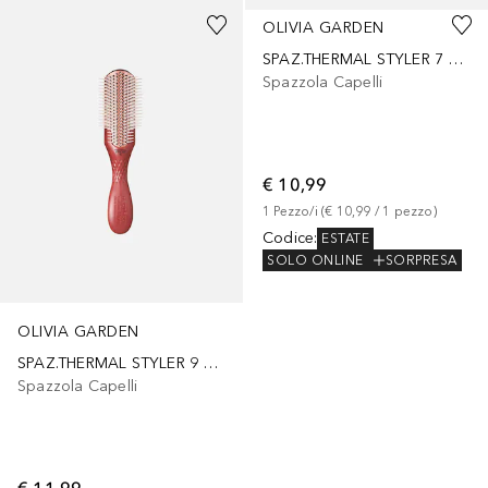
OLIVIA GARDEN
SPAZ.THERMAL STYLER 7 FILE
Spazzola Capelli
€ 10,99
1
Pezzo/i
 (
€ 10,99
 / 
1
pezzo
)
Codice
:
ESTATE
SOLO ONLINE
SORPRESA
OLIVIA GARDEN
SPAZ.THERMAL STYLER 9 FILE
Spazzola Capelli