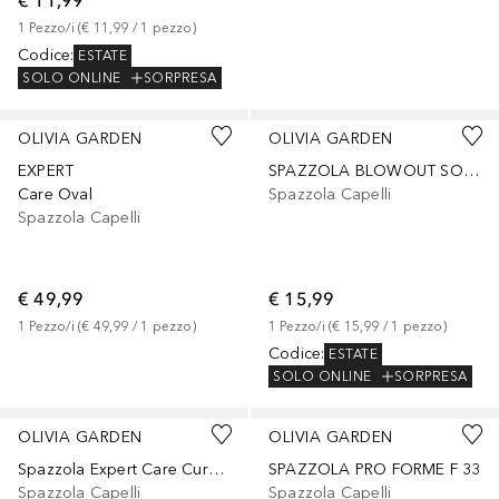
€ 11,99
1
Pezzo/i
 (
€ 11,99
 / 
1
pezzo
)
Codice
:
ESTATE
SOLO ONLINE
SORPRESA
OLIVIA GARDEN
OLIVIA GARDEN
EXPERT
SPAZZOLA BLOWOUT SOFT SILVER IN PURO CINGHIALE Ø10mm
Care Oval
Spazzola Capelli
Spazzola Capelli
€ 49,99
€ 15,99
1
Pezzo/i
 (
€ 49,99
 / 
1
pezzo
)
1
Pezzo/i
 (
€ 15,99
 / 
1
pezzo
)
Codice
:
ESTATE
SOLO ONLINE
SORPRESA
OLIVIA GARDEN
OLIVIA GARDEN
Spazzola Expert Care Curve Nylon
SPAZZOLA PRO FORME F 33
Spazzola Capelli
Spazzola Capelli