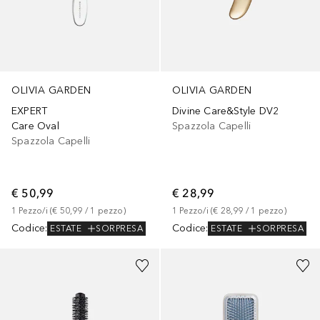
OLIVIA GARDEN
OLIVIA GARDEN
EXPERT
Divine Care&Style DV2
Care Oval
Spazzola Capelli
Spazzola Capelli
€ 50,99
€ 28,99
1
Pezzo/i
 (
€ 50,99
 / 
1
pezzo
)
1
Pezzo/i
 (
€ 28,99
 / 
1
pezzo
)
Codice
:
Codice
:
ESTATE
SORPRESA
ESTATE
SORPRESA