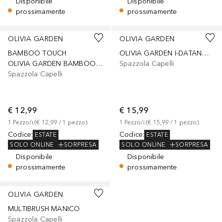
Disponibile
Disponibile
prossimamente
prossimamente
OLIVIA GARDEN
OLIVIA GARDEN
BAMBOO TOUCH
OLIVIA GARDEN I-DATANGLE BLUE
OLIVIA GARDEN BAMBOO MASSAGE M
Spazzola Capelli
Spazzola Capelli
€ 12,99
€ 15,99
1
Pezzo/i
 (
€ 12,99
 / 
1
pezzo
)
1
Pezzo/i
 (
€ 15,99
 / 
1
pezzo
)
Codice
:
Codice
:
ESTATE
ESTATE
SOLO ONLINE
SORPRESA
SOLO ONLINE
SORPRESA
Disponibile
Disponibile
prossimamente
prossimamente
OLIVIA GARDEN
MULTIBRUSH MANICO
Spazzola Capelli