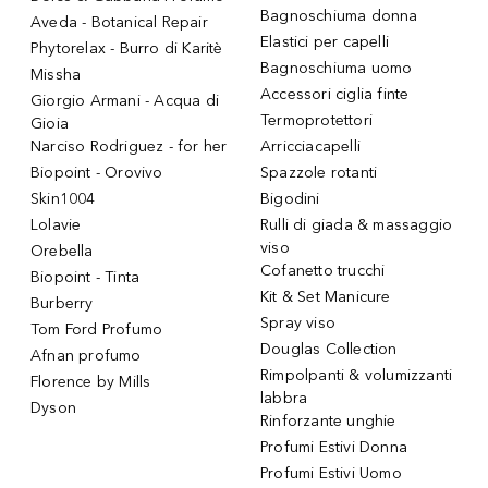
Bagnoschiuma donna
Aveda - Botanical Repair
Elastici per capelli
Phytorelax - Burro di Karitè
Bagnoschiuma uomo
Missha
Accessori ciglia finte
Giorgio Armani - Acqua di
Termoprotettori
Gioia
Narciso Rodriguez - for her
Arricciacapelli
Biopoint - Orovivo
Spazzole rotanti
Skin1004
Bigodini
Lolavie
Rulli di giada & massaggio
viso
Orebella
Cofanetto trucchi
Biopoint - Tinta
Kit & Set Manicure
Burberry
Spray viso
Tom Ford Profumo
Douglas Collection
Afnan profumo
Rimpolpanti & volumizzanti
Florence by Mills
labbra
Dyson
Rinforzante unghie
Profumi Estivi Donna
Profumi Estivi Uomo