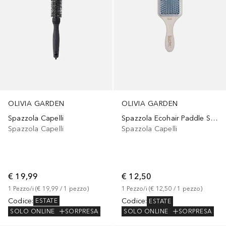
OLIVIA GARDEN
OLIVIA GARDEN
Spazzola Capelli
Spazzola Ecohair Paddle Styler
Spazzola Capelli
Spazzola Capelli
€ 19,99
€ 12,50
1
Pezzo/i
 (
€ 19,99
 / 
1
pezzo
)
1
Pezzo/i
 (
€ 12,50
 / 
1
pezzo
)
Codice
:
Codice
:
ESTATE
ESTATE
SOLO ONLINE
SORPRESA
SOLO ONLINE
SORPRESA