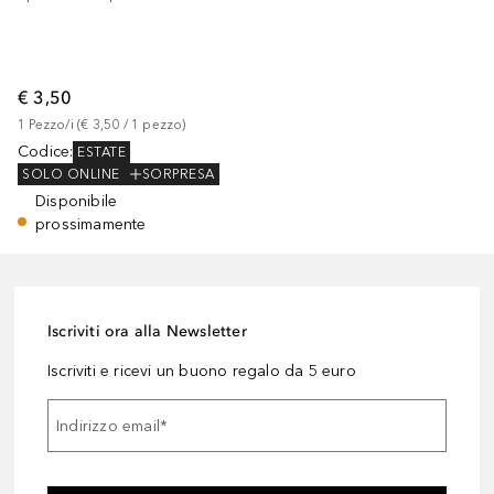
€ 3,50
1
Pezzo/i
 (
€ 3,50
 / 
1
pezzo
)
Codice
:
ESTATE
SOLO ONLINE
SORPRESA
Disponibile
prossimamente
Iscriviti ora alla Newsletter
Iscriviti e ricevi un buono regalo da 5 euro
Indirizzo email
*