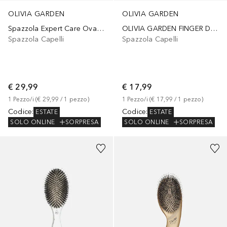
OLIVIA GARDEN
OLIVIA GARDEN
Spazzola Expert Care Oval Nylon
OLIVIA GARDEN FINGER DOUBLEBRISTLE
Spazzola Capelli
Spazzola Capelli
€ 29,99
€ 17,99
1
Pezzo/i
 (
€ 29,99
 / 
1
pezzo
)
1
Pezzo/i
 (
€ 17,99
 / 
1
pezzo
)
Codice
:
Codice
:
ESTATE
ESTATE
SOLO ONLINE
SORPRESA
SOLO ONLINE
SORPRESA