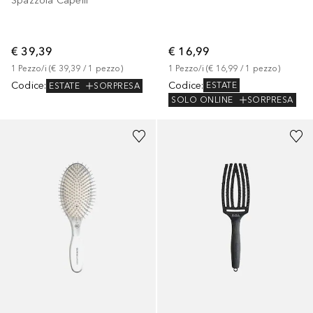
Spazzola Capelli
€ 16,99
€ 39,39
1
Pezzo/i
 (
€ 16,99
 / 
1
pezzo
)
1
Pezzo/i
 (
€ 39,39
 / 
1
pezzo
)
Codice
:
Codice
:
ESTATE
ESTATE
SORPRESA
SOLO ONLINE
SORPRESA