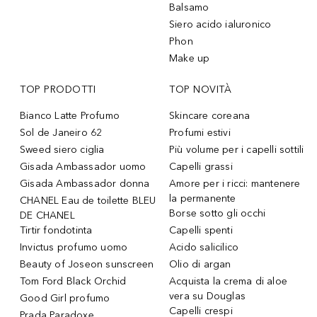
Balsamo
Siero acido ialuronico
Phon
Make up
TOP PRODOTTI
TOP NOVITÀ
Bianco Latte Profumo
Skincare coreana
Sol de Janeiro 62
Profumi estivi
Sweed siero ciglia
Più volume per i capelli sottili
Gisada Ambassador uomo
Capelli grassi
Gisada Ambassador donna
Amore per i ricci: mantenere
la permanente
CHANEL Eau de toilette BLEU
Borse sotto gli occhi
DE CHANEL
Tirtir fondotinta
Capelli spenti
Invictus profumo uomo
Acido salicilico
Beauty of Joseon sunscreen
Olio di argan
Tom Ford Black Orchid
Acquista la crema di aloe
vera su Douglas
Good Girl profumo
Capelli crespi
Prada Paradoxe