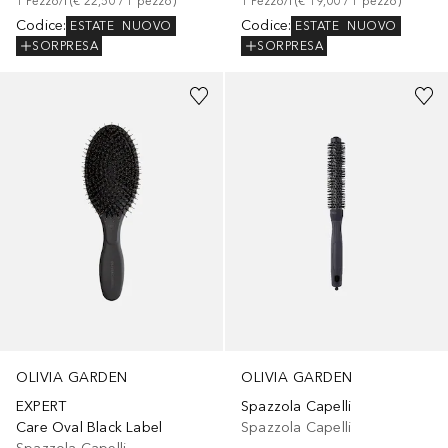
1
Pezzo/i
 (
€ 22,50
 / 
1
pezzo
)
1
Pezzo/i
 (
€ 19,00
 / 
1
pezzo
)
Codice
:
Codice
:
ESTATE
NUOVO
ESTATE
NUOVO
SORPRESA
SORPRESA
OLIVIA GARDEN
OLIVIA GARDEN
Spazzola Capelli
EXPERT
Spazzola Capelli
Care Oval Black Label