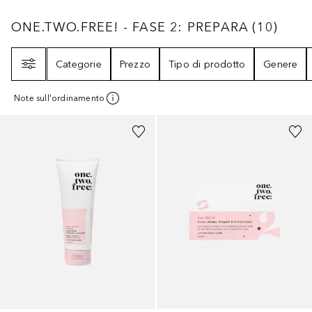
ONE.TWO.FREE! - FASE 2: PREPARA
10
RISU
ONE.TWO.FREE! - FASE 2: PREPARA
(
10
)
Filtri
Categorie
Prezzo
Tipo di prodotto
Genere
Note sull'ordinamento