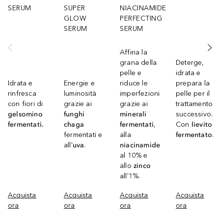
SERUM
SUPER
NIACINAMIDE
GLOW
PERFECTING
SERUM
SERUM
Affina la
grana della
Deterge,
pelle e
idrata e
Idrata e
Energie e
riduce le
prepara la
rinfresca
luminosità
imperfezioni
pelle per il
con fiori di
grazie ai
grazie ai
trattamento
gelsomino
funghi
minerali
successivo.
fermentati.
chaga
fermentati
,
Con
lievito
fermentati e
alla
fermentato
.
all'
uva
.
niacinamide
al 10% e
allo
zinco
all'1%.
Acquista
Acquista
Acquista
Acquista
ora
ora
ora
ora