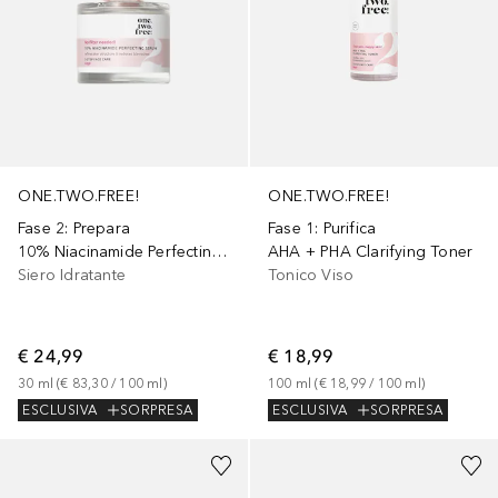
ONE.TWO.FREE!
ONE.TWO.FREE!
Fase 2: Prepara
Fase 1: Purifica
10% Niacinamide Perfecting Serum
AHA + PHA Clarifying Toner
Siero Idratante
Tonico Viso
€ 24,99
€ 18,99
30
ml
 (
€ 83,30
 / 
100
ml
)
100
ml
 (
€ 18,99
 / 
100
ml
)
ESCLUSIVA
SORPRESA
ESCLUSIVA
SORPRESA