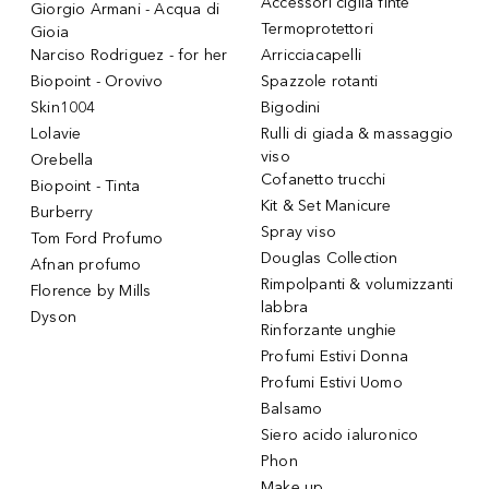
Accessori ciglia finte
Giorgio Armani - Acqua di
Termoprotettori
Gioia
Narciso Rodriguez - for her
Arricciacapelli
Biopoint - Orovivo
Spazzole rotanti
Skin1004
Bigodini
Lolavie
Rulli di giada & massaggio
viso
Orebella
Cofanetto trucchi
Biopoint - Tinta
Kit & Set Manicure
Burberry
Spray viso
Tom Ford Profumo
Douglas Collection
Afnan profumo
Rimpolpanti & volumizzanti
Florence by Mills
labbra
Dyson
Rinforzante unghie
Profumi Estivi Donna
Profumi Estivi Uomo
Balsamo
Siero acido ialuronico
Phon
Make up