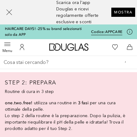
Scarica ora l'app
[navigation.slideout.screenreader]
Douglas e ricevi
MOSTRA
regolarmente offerte
esclusive e sconti
HAIRCARE DAYS! -25% su brand selezionati
Codice:
APPCARE
solo da APP
A Douglas Home
Alla Mia Li
Apri menu
Al Mio Account
Al 
Menu
Torna indietro
Esegui ricerca
STEP 2: PREPARA
Routine di cura in 3 step
one.two.free!
utilizza una routine in
3 fasi
per una cura
ottimale della pelle.
Lo step 2 della routine è la preparazione. Dopo la pulizia, è
importante riequilibrare il pH della pelle e idratarla! Trova il
prodotto adatto per il tuo Step 2.