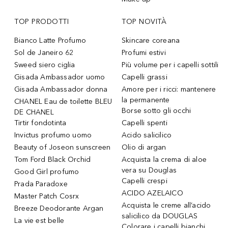
TOP PRODOTTI
TOP NOVITÀ
Bianco Latte Profumo
Skincare coreana
Sol de Janeiro 62
Profumi estivi
Sweed siero ciglia
Più volume per i capelli sottili
Gisada Ambassador uomo
Capelli grassi
Gisada Ambassador donna
Amore per i ricci: mantenere
la permanente
CHANEL Eau de toilette BLEU
Borse sotto gli occhi
DE CHANEL
Tirtir fondotinta
Capelli spenti
Invictus profumo uomo
Acido salicilico
Beauty of Joseon sunscreen
Olio di argan
Tom Ford Black Orchid
Acquista la crema di aloe
vera su Douglas
Good Girl profumo
Capelli crespi
Prada Paradoxe
ACIDO AZELAICO
Master Patch Cosrx
Acquista le creme all’acido
Breeze Deodorante Argan
salicilico da DOUGLAS
La vie est belle
Colorare i capelli bianchi