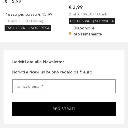
€ 15,99
€ 3,99
Prezzo più basso
€ 15,99
2
ml
 (
€ 199,50
 / 
100
ml
)
30
ml
 (
€ 53,30
 / 
100
ml
)
ESCLUSIVA
SORPRESA
Disponibile
ESCLUSIVA
SORPRESA
prossimamente
Iscriviti ora alla Newsletter
Iscriviti e ricevi un buono regalo da 5 euro
Indirizzo email
*
REGISTRATI