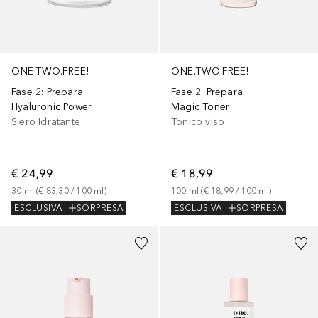
ONE.TWO.FREE!
ONE.TWO.FREE!
Fase 2: Prepara
Fase 2: Prepara
Hyaluronic Power
Magic Toner
Siero Idratante
Tonico viso
€ 24,99
€ 18,99
30
ml
 (
€ 83,30
 / 
100
ml
)
100
ml
 (
€ 18,99
 / 
100
ml
)
ESCLUSIVA
SORPRESA
ESCLUSIVA
SORPRESA