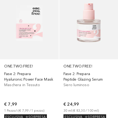
ONE.TWO.FREE!
ONE.TWO.FREE!
Fase 2: Prepara
Fase 2: Prepara
Hyaluronic Power Face Mask
Peptide Glazing Serum
Maschera in Tessuto
Siero luminoso
€ 7,99
€ 24,99
1
Pezzo/i
 (
€ 7,99
 / 
1
pezzo
)
30
ml
 (
€ 83,30
 / 
100
ml
)
ESCLUSIVA
SORPRESA
ESCLUSIVA
SORPRESA