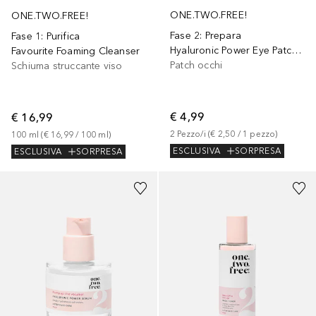
ONE.TWO.FREE!
ONE.TWO.FREE!
Fase 2: Prepara
Fase 1: Purifica
Hyaluronic Power Eye Patches
Favourite Foaming Cleanser
Patch occhi
Schiuma struccante viso
€ 4,99
€ 16,99
2
Pezzo/i
 (
€ 2,50
 / 
1
pezzo
)
100
ml
 (
€ 16,99
 / 
100
ml
)
ESCLUSIVA
SORPRESA
ESCLUSIVA
SORPRESA