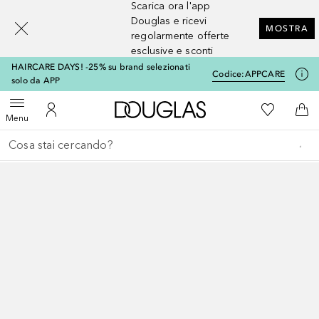
Scarica ora l'app
[navigation.slideout.screenreader]
Douglas e ricevi
MOSTRA
regolarmente offerte
esclusive e sconti
HAIRCARE DAYS! -25% su brand selezionati
Codice:
APPCARE
solo da APP
A Douglas Home
Alla Mia Li
Apri menu
Al Mio Account
Al 
Menu
Torna indietro
Esegui ricerca