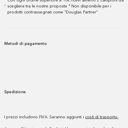
Con ogni ordine superiore a 10€ ricevi almeno 2 campioni da
scegliere tra le nostre proposte ² Non disponibile per i
¹
prodotti contrassegnati come "Douglas Partner"
Metodi di pagamento
Spedizione
I prezzi includono l’IVA. Saranno aggiunti i
costi di trasporto.