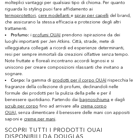
molteplici vantaggi per qualsiasi tipo di chioma. Per quanto
riguarda lo styling puoi fare affidamento ai
termoprotettori
,
cere modellanti
e
spray per capelli
del brand,
che assicurano la stessa efficacia e protezione degli altri
trattamenti.
Profumo:
i
profumi OUAI
prendono ispirazione da dei
luoghi importanti per Jen Atkins. Città, strade, mete di
villeggiatura collegati a ricordi ed esperienze determinanti,
resi per sempre immortali da creazioni olfattive senza tempo.
Note fruttate e floreali incontrano accordi legnosi e si
uniscono per creare composizioni rilassanti che invitano a
sognare.
Corpo:
la gamma di
prodotti per il corpo OUAI
rispecchia le
fragranze della collezione di profumi, declinandoli nelle
formule dei prodotti per la pulizia della pelle e per il
benessere quotidiano. Partendo dai
bagnoschiuma
e dagli
scrub per corpo
fino ad arrivare alla
crema corpo
OUAI,
senza dimenticare il benessere delle mani con appositi
saponi e
creme per mani
.
SCOPRI TUTTI I PRODOTTI OUAI
DISPONIBILI DA DOUGLAS