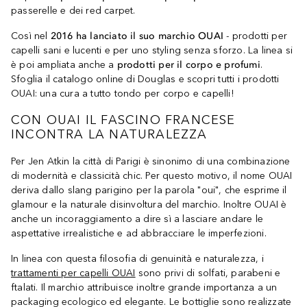
passerelle e dei red carpet.
Così nel
2016 ha lanciato il suo marchio OUAI
- prodotti per
capelli sani e lucenti e per uno styling senza sforzo. La linea si
è poi ampliata anche a
prodotti per il corpo e profumi
.
Sfoglia il catalogo online di Douglas e scopri tutti i prodotti
OUAI: una cura a tutto tondo per corpo e capelli!
CON OUAI IL FASCINO FRANCESE
INCONTRA LA NATURALEZZA
Per Jen Atkin la città di Parigi è sinonimo di una combinazione
di modernità e classicità chic. Per questo motivo, il nome OUAI
deriva dallo slang parigino per la parola "oui", che esprime il
glamour e la naturale disinvoltura del marchio. Inoltre OUAI è
anche un incoraggiamento a dire sì a lasciare andare le
aspettative irrealistiche e ad abbracciare le imperfezioni.
In linea con questa filosofia di genuinità e naturalezza, i
trattamenti per capelli OUAI
sono privi di solfati, parabeni e
ftalati. Il marchio attribuisce inoltre grande importanza a un
packaging ecologico ed elegante. Le bottiglie sono realizzate