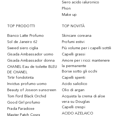
Siero acido ialuronico
Phon
Make up
TOP PRODOTTI
TOP NOVITÀ
Bianco Latte Profumo
Skincare coreana
Sol de Janeiro 62
Profumi estivi
Sweed siero ciglia
Più volume per i capelli sottili
Gisada Ambassador uomo
Capelli grassi
Gisada Ambassador donna
Amore per i ricci: mantenere
la permanente
CHANEL Eau de toilette BLEU
Borse sotto gli occhi
DE CHANEL
Tirtir fondotinta
Capelli spenti
Invictus profumo uomo
Acido salicilico
Beauty of Joseon sunscreen
Olio di argan
Tom Ford Black Orchid
Acquista la crema di aloe
vera su Douglas
Good Girl profumo
Capelli crespi
Prada Paradoxe
ACIDO AZELAICO
Master Patch Cosrx