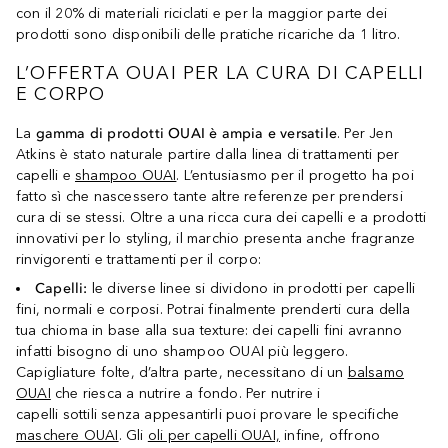
con il 20% di materiali riciclati e per la maggior parte dei
prodotti sono disponibili delle pratiche ricariche da 1 litro.
L’OFFERTA OUAI PER LA CURA DI CAPELLI
E CORPO
La
gamma di prodotti OUAI è ampia e versatile
. Per Jen
Atkins è stato naturale partire dalla linea di trattamenti per
capelli e
shampoo OUAI
. L’entusiasmo per il progetto ha poi
fatto sì che nascessero tante altre referenze per prendersi
cura di se stessi. Oltre a una ricca cura dei capelli e a prodotti
innovativi per lo styling, il marchio presenta anche fragranze
rinvigorenti e trattamenti per il corpo:
Capelli:
le diverse linee si dividono in prodotti per capelli
fini, normali e corposi. Potrai finalmente prenderti cura della
tua chioma in base alla sua texture: dei capelli fini avranno
infatti bisogno di uno shampoo OUAI più leggero.
Capigliature folte, d’altra parte, necessitano di un
balsamo
OUAI
che riesca a nutrire a fondo. Per nutrire i
capelli sottili senza appesantirli puoi provare le specifiche
maschere OUAI
. Gli
oli per capelli OUAI,
infine, offrono