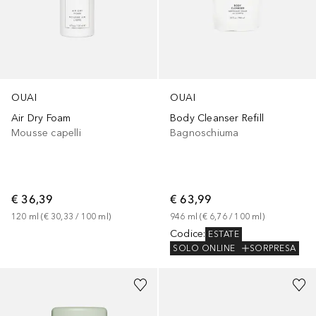
OUAI
OUAI
Air Dry Foam
Body Cleanser Refill
Mousse capelli
Bagnoschiuma
€ 36,39
€ 63,99
120
ml
 (
€ 30,33
 / 
100
ml
)
946
ml
 (
€ 6,76
 / 
100
ml
)
Codice
:
ESTATE
SOLO ONLINE
SORPRESA