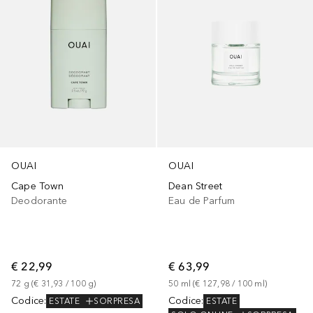
OUAI
OUAI
Cape Town
Dean Street
Deodorante
Eau de Parfum
€ 22,99
€ 63,99
72
g
 (
€ 31,93
 / 
100
g
)
50
ml
 (
€ 127,98
 / 
100
ml
)
Codice
:
Codice
:
ESTATE
SORPRESA
ESTATE