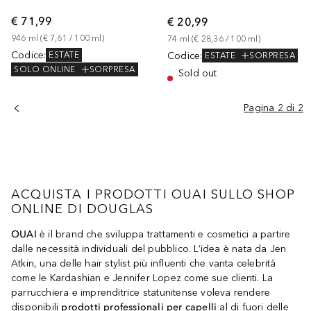
€ 71,99
€ 20,99
946
ml
 (
€ 7,61
 / 
100
ml
)
74
ml
 (
€ 28,36
 / 
100
ml
)
Codice
:
Codice
:
ESTATE
ESTATE
SORPRESA
SOLO ONLINE
SORPRESA
Sold out
Pagina 2 di 2
ACQUISTA I PRODOTTI OUAI SULLO SHOP
ONLINE DI DOUGLAS
OUAI
è il brand che sviluppa trattamenti e cosmetici a partire
dalle necessità individuali del pubblico. L’idea è nata da Jen
Atkin, una delle hair stylist più influenti che vanta celebrità
come le Kardashian e Jennifer Lopez come sue clienti. La
parrucchiera e imprenditrice statunitense voleva rendere
disponibili
prodotti professionali per capelli
al di fuori delle