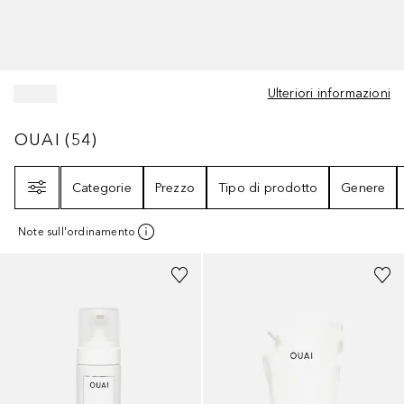
Ulteriori informazioni
OUAI
54
RISULTATI
OUAI
(
54
)
Filtri
Categorie
Prezzo
Tipo di prodotto
Genere
Note sull'ordinamento