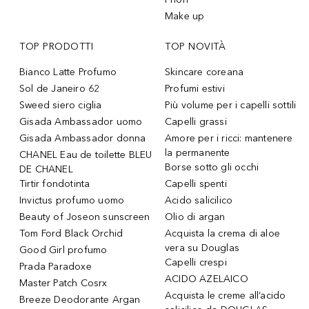
Make up
TOP PRODOTTI
TOP NOVITÀ
Bianco Latte Profumo
Skincare coreana
Sol de Janeiro 62
Profumi estivi
Sweed siero ciglia
Più volume per i capelli sottili
Gisada Ambassador uomo
Capelli grassi
Gisada Ambassador donna
Amore per i ricci: mantenere
la permanente
CHANEL Eau de toilette BLEU
Borse sotto gli occhi
DE CHANEL
Tirtir fondotinta
Capelli spenti
Invictus profumo uomo
Acido salicilico
Beauty of Joseon sunscreen
Olio di argan
Tom Ford Black Orchid
Acquista la crema di aloe
vera su Douglas
Good Girl profumo
Capelli crespi
Prada Paradoxe
ACIDO AZELAICO
Master Patch Cosrx
Acquista le creme all’acido
Breeze Deodorante Argan