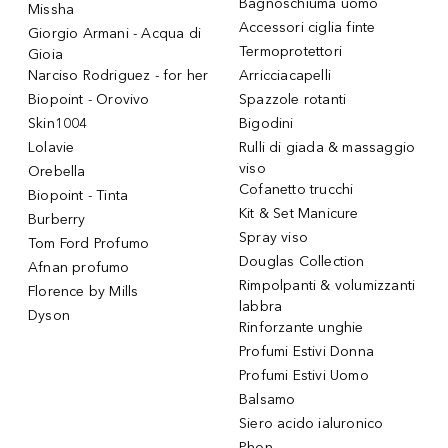
Bagnoschiuma uomo
Missha
Accessori ciglia finte
Giorgio Armani - Acqua di
Termoprotettori
Gioia
Narciso Rodriguez - for her
Arricciacapelli
Biopoint - Orovivo
Spazzole rotanti
Skin1004
Bigodini
Lolavie
Rulli di giada & massaggio
viso
Orebella
Cofanetto trucchi
Biopoint - Tinta
Kit & Set Manicure
Burberry
Spray viso
Tom Ford Profumo
Douglas Collection
Afnan profumo
Rimpolpanti & volumizzanti
Florence by Mills
labbra
Dyson
Rinforzante unghie
Profumi Estivi Donna
Profumi Estivi Uomo
Balsamo
Siero acido ialuronico
Phon