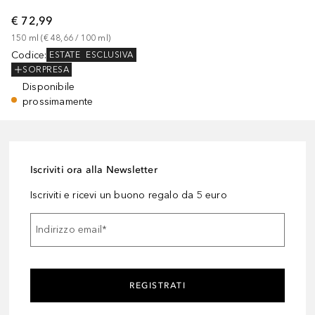
€ 72,99
150
ml
 (
€ 48,66
 / 
100
ml
)
Codice
:
ESTATE
ESCLUSIVA
SORPRESA
Disponibile
prossimamente
Iscriviti ora alla Newsletter
Iscriviti e ricevi un buono regalo da 5 euro
Indirizzo email
*
REGISTRATI