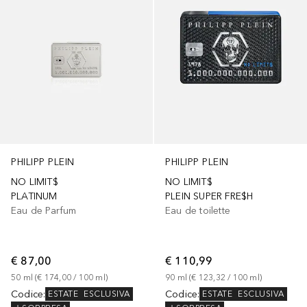
PHILIPP PLEIN
PHILIPP PLEIN
NO LIMIT$
NO LIMIT$
PLATINUM
PLEIN SUPER FRE$H
Eau de Parfum
Eau de toilette
€ 87,00
€ 110,99
50
ml
 (
€ 174,00
 / 
100
ml
)
90
ml
 (
€ 123,32
 / 
100
ml
)
Codice
:
Codice
:
ESTATE
ESCLUSIVA
ESTATE
ESCLUSIVA