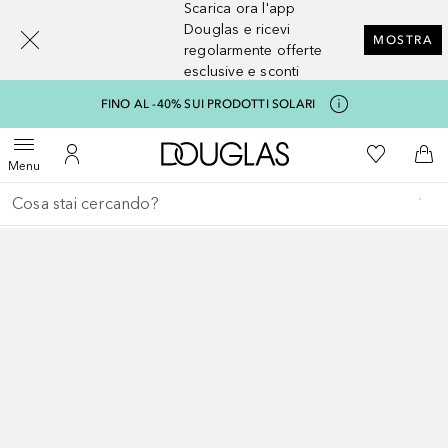
Scarica ora l'app
[navigation.slideout.screenreader]
Douglas e ricevi
MOSTRA
regolarmente offerte
esclusive e sconti
FINO AL -40% SUI PRODOTTI SOLARI
A Douglas Home
Alla Mia Li
Apri menu
Al Mio Account
Al 
Menu
Torna indietro
Esegui ricerca