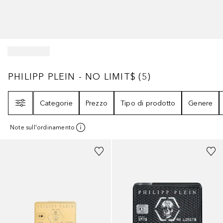
PHILIPP PLEIN - NO LIMIT$
5
RISULTATI
PHILIPP PLEIN - NO LIMIT$
(
5
)
Filtri
Categorie
Prezzo
Tipo di prodotto
Genere
Note sull'ordinamento