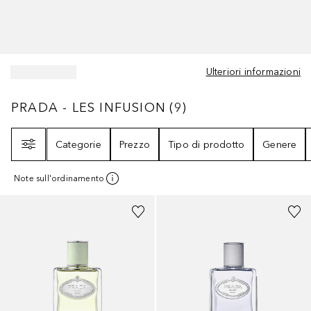
Ulteriori informazioni
PRADA - LES INFUSION
9
RISULTATI
PRADA - LES INFUSION
(
9
)
Filtri
Categorie
Prezzo
Tipo di prodotto
Genere
Note sull'ordinamento