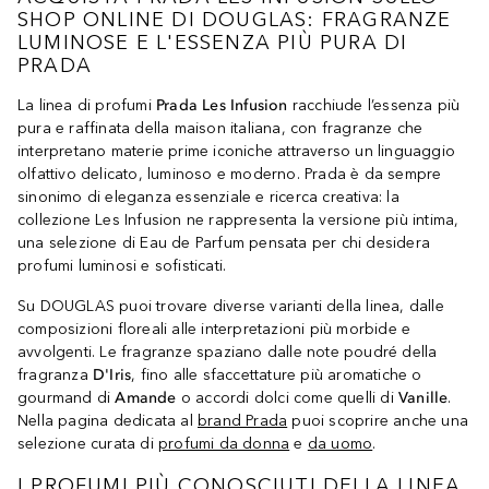
SHOP ONLINE DI DOUGLAS: FRAGRANZE
LUMINOSE E L'ESSENZA PIÙ PURA DI
PRADA
La linea di profumi
Prada Les Infusion
racchiude l’essenza più
pura e raffinata della maison italiana, con fragranze che
interpretano materie prime iconiche attraverso un linguaggio
olfattivo delicato, luminoso e moderno. Prada è da sempre
sinonimo di eleganza essenziale e ricerca creativa: la
collezione Les Infusion ne rappresenta la versione più intima,
una selezione di Eau de Parfum pensata per chi desidera
profumi luminosi e sofisticati.
Su DOUGLAS puoi trovare diverse varianti della linea, dalle
composizioni floreali alle interpretazioni più morbide e
avvolgenti. Le fragranze spaziano dalle note poudré della
fragranza
D'Iris
, fino alle sfaccettature più aromatiche o
gourmand di
Amande
o accordi dolci come quelli di
Vanille
.
Nella pagina dedicata al
brand Prada
puoi scoprire anche una
selezione curata di
profumi da donna
e
da uomo
.
I PROFUMI PIÙ CONOSCIUTI DELLA LINEA