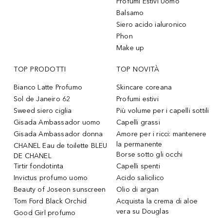
Profumi Estivi Uomo
Balsamo
Siero acido ialuronico
Phon
Make up
TOP PRODOTTI
TOP NOVITÀ
Bianco Latte Profumo
Skincare coreana
Sol de Janeiro 62
Profumi estivi
Sweed siero ciglia
Più volume per i capelli sottili
Gisada Ambassador uomo
Capelli grassi
Gisada Ambassador donna
Amore per i ricci: mantenere
la permanente
CHANEL Eau de toilette BLEU
Borse sotto gli occhi
DE CHANEL
Tirtir fondotinta
Capelli spenti
Invictus profumo uomo
Acido salicilico
Beauty of Joseon sunscreen
Olio di argan
Tom Ford Black Orchid
Acquista la crema di aloe
vera su Douglas
Good Girl profumo