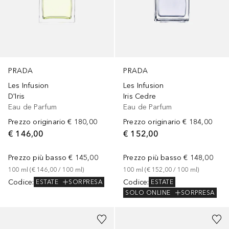
PRADA
PRADA
Les Infusion
Les Infusion
D'Iris
Iris Cedre
Eau de Parfum
Eau de Parfum
Prezzo originario
€ 180,00
Prezzo originario
€ 184,00
€ 146,00
€ 152,00
Prezzo più basso
€ 145,00
Prezzo più basso
€ 148,00
100
ml
 (
€ 146,00
 / 
100
ml
)
100
ml
 (
€ 152,00
 / 
100
ml
)
Codice
:
Codice
:
ESTATE
SORPRESA
ESTATE
SOLO ONLINE
SORPRESA