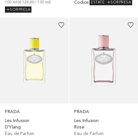
Codice
:
100
ml
 (
€ 128,80
 / 
100
ml
)
ESTATE
SORPRESA
SORPRESA
PRADA
PRADA
Les Infusion
Les Infusion
D'Ylang
Rose
Eau de Parfum
Eau de Parfum