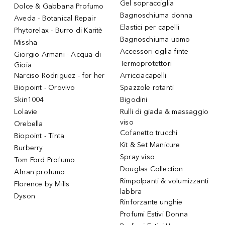
Gel sopracciglia
Dolce & Gabbana Profumo
Bagnoschiuma donna
Aveda - Botanical Repair
Elastici per capelli
Phytorelax - Burro di Karitè
Bagnoschiuma uomo
Missha
Accessori ciglia finte
Giorgio Armani - Acqua di
Termoprotettori
Gioia
Narciso Rodriguez - for her
Arricciacapelli
Biopoint - Orovivo
Spazzole rotanti
Skin1004
Bigodini
Lolavie
Rulli di giada & massaggio
viso
Orebella
Cofanetto trucchi
Biopoint - Tinta
Kit & Set Manicure
Burberry
Spray viso
Tom Ford Profumo
Douglas Collection
Afnan profumo
Rimpolpanti & volumizzanti
Florence by Mills
labbra
Dyson
Rinforzante unghie
Profumi Estivi Donna