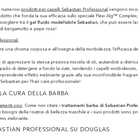
 I numerosi
prodotti per capelli Sebastian Professional
vengono incont
odotto che fonda la sua efficacia sullo speciale Flexi Alg™ Complex,
cegliere tra il
gel fluido modellabile
Sebastian
, che può essere lav
i di bergamotto e pepe rosa!
fessional:
e una chioma corposa e all’insegna della morbidezza; l'efficacia del
 apprezzare la stessa preziosa miscela di oli, aiutandoti a districar
grado di detergere a fondo la cute, rendendo i capelli morbidissimi,
prendente effetto inebriante grazie alla sua inconfondibile fragran
Sebastian per l’hair care professionale!
 LA CURA DELLA BARBA
tamenti viso
. Come non citare i
trattamenti barba di Sebastian Profe
 bisogni della routine di bellezza maschile e i suoi prodotti sono pri
umo inebriante.
ASTIAN PROFESSIONAL SU DOUGLAS