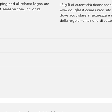
ing and all related logos are
I Sigilli di autenticità riconosco
f Amazon.com, Inc. or its
www.douglas.it come unico sito 
dove acquistare in sicurezza e n
della regolamentazione di setto