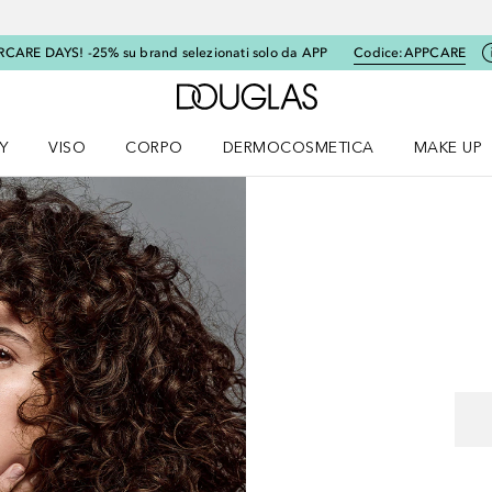
RCARE DAYS! -25% su brand selezionati solo da APP
Codice:
APPCARE
A Douglas Home
Y
VISO
CORPO
DERMOCOSMETICA
MAKE UP
menu K-BEAUTY
Apri il menu Viso
Apri il menu Corpo
Apri il menu DERMOCOSMETICA
Apri il me