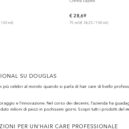
Crema capelli
€ 28,69
 
100
ml
)
75
ml
 (
€ 38,25
 / 
100
ml
)
SIONAL SU DOUGLAS
i più celebri al mondo quando si parla di hair care di livello professi
coraggio e l’innovazione. Nel corso dei decenni, l'azienda ha guadagn
uto milioni di pezzi in pochissimi giorni. Scopri tutti i prodotti del
m
ZIONI PER UN’HAIR CARE PROFESSIONALE