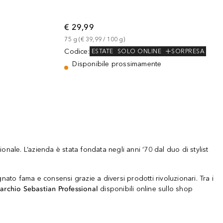
€ 29,99
75
g
 (
€ 39,99
 / 
100
g
)
Codice
:
ESTATE
SOLO ONLINE
SORPRESA
Disponibile prossimamente
onale. L’azienda è stata fondata negli anni ‘70 dal duo di stylist
ato fama e consensi grazie a diversi prodotti rivoluzionari. Tra i
archio Sebastian Professional
disponibili online sullo shop