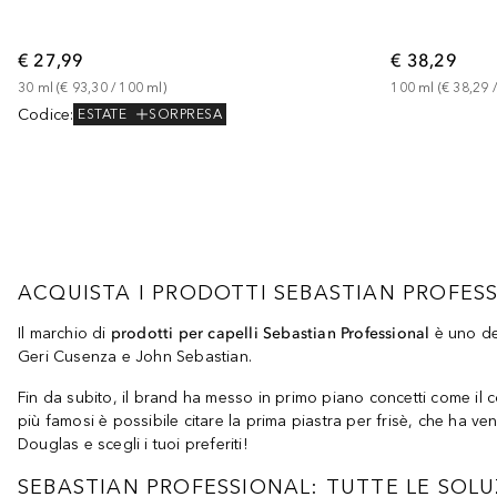
€ 27,99
€ 38,29
30
ml
 (
€ 93,30
 / 
100
ml
)
100
ml
 (
€ 38,29
 /
Codice
:
ESTATE
SORPRESA
ACQUISTA I PRODOTTI SEBASTIAN PROFES
Il marchio di
prodotti per capelli Sebastian Professional
è uno de
Geri Cusenza e John Sebastian.
Fin da subito, il brand ha messo in primo piano concetti come il 
più famosi è possibile citare la prima piastra per frisè, che ha vend
Douglas e scegli i tuoi preferiti!
SEBASTIAN PROFESSIONAL: TUTTE LE SOLU