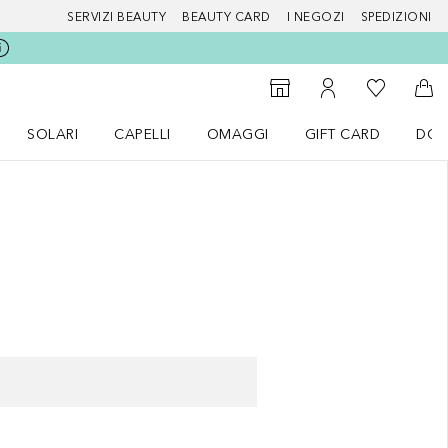
SERVIZI BEAUTY
BEAUTY CARD
I NEGOZI
SPEDIZIONI
Alla Mia Li
Storefinder
Al Mio Account
Al 
SOLARI
CAPELLI
OMAGGI
GIFT CARD
DOU
nu Make up
Apri il menu SOLARI
Apri il menu Capelli
Apri il menu OMAGGI