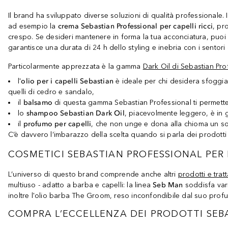
Il brand ha sviluppato diverse soluzioni di qualità professionale.
ad esempio la
crema Sebastian Professional per capelli ricci
, pr
crespo. Se desideri mantenere in forma la tua acconciatura, puoi s
garantisce una durata di 24 h dello styling e inebria con i sentor
Particolarmente apprezzata è la gamma
Dark Oil di Sebastian Pro
l'
olio per i capelli
Sebastian
è ideale per chi desidera sfoggiar
quelli di cedro e sandalo,
il
balsamo
di questa gamma Sebastian Professional ti permette di
lo
shampoo Sebastian Dark Oil
, piacevolmente leggero, è in 
il
profumo per capelli
, che non unge e dona alla chioma un sor
C’è davvero l’imbarazzo della scelta quando si parla dei prodotti 
COSMETICI SEBASTIAN PROFESSIONAL PER
L’universo di questo brand comprende anche altri
prodotti e trat
multiuso - adatto a barba e capelli: la linea
Seb Man
soddisfa vari
inoltre l'olio barba The Groom, reso inconfondibile dal suo prof
COMPRA L’ECCELLENZA DEI PRODOTTI SEB