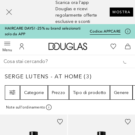
Scarica ora l'app
[navigation.slideout.screenreader]
Douglas e ricevi
MOSTRA
regolarmente offerte
esclusive e sconti
HAIRCARE DAYS! -25% su brand selezionati
Codice:
APPCARE
solo da APP
A Douglas Home
Alla Mia Li
Apri menu
Al Mio Account
Al 
Menu
Torna indietro
Esegui ricerca
SERGE LUTENS - AT HOME
3
RISULTATI
SERGE LUTENS - AT HOME
(
3
)
Filtri
Categorie
Prezzo
Tipo di prodotto
Genere
Note sull'ordinamento