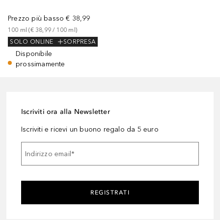
Prezzo più basso
€ 38,99
100
ml
 (
€ 38,99
 / 
100
ml
)
SOLO ONLINE
SORPRESA
Disponibile
prossimamente
Iscriviti ora alla Newsletter
Iscriviti e ricevi un buono regalo da 5 euro
Indirizzo email
*
REGISTRATI