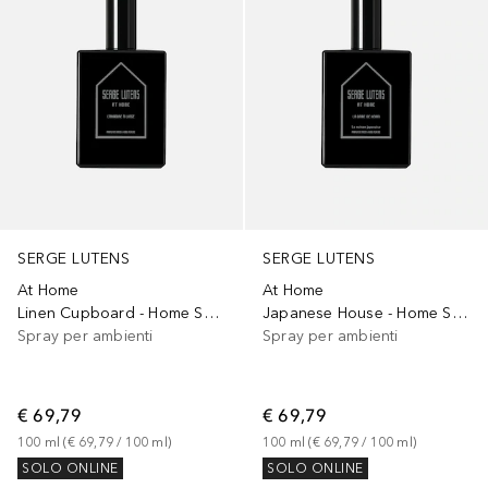
SERGE LUTENS
SERGE LUTENS
At Home
At Home
Linen Cupboard - Home Spray
Japanese House - Home Spray
Spray per ambienti
Spray per ambienti
€ 69,79
€ 69,79
100
ml
 (
€ 69,79
 / 
100
ml
)
100
ml
 (
€ 69,79
 / 
100
ml
)
SOLO ONLINE
SOLO ONLINE