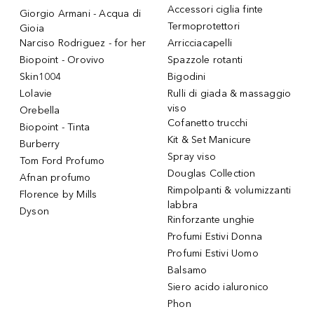
Accessori ciglia finte
Giorgio Armani - Acqua di
Termoprotettori
Gioia
Narciso Rodriguez - for her
Arricciacapelli
Biopoint - Orovivo
Spazzole rotanti
Skin1004
Bigodini
Lolavie
Rulli di giada & massaggio
viso
Orebella
Cofanetto trucchi
Biopoint - Tinta
Kit & Set Manicure
Burberry
Spray viso
Tom Ford Profumo
Douglas Collection
Afnan profumo
Rimpolpanti & volumizzanti
Florence by Mills
labbra
Dyson
Rinforzante unghie
Profumi Estivi Donna
Profumi Estivi Uomo
Balsamo
Siero acido ialuronico
Phon