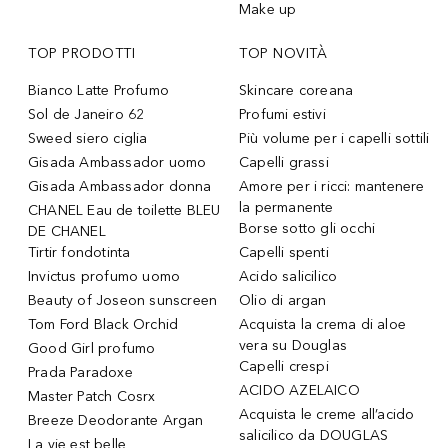
Make up
TOP PRODOTTI
TOP NOVITÀ
Bianco Latte Profumo
Skincare coreana
Sol de Janeiro 62
Profumi estivi
Sweed siero ciglia
Più volume per i capelli sottili
Gisada Ambassador uomo
Capelli grassi
Gisada Ambassador donna
Amore per i ricci: mantenere
la permanente
CHANEL Eau de toilette BLEU
Borse sotto gli occhi
DE CHANEL
Tirtir fondotinta
Capelli spenti
Invictus profumo uomo
Acido salicilico
Beauty of Joseon sunscreen
Olio di argan
Tom Ford Black Orchid
Acquista la crema di aloe
vera su Douglas
Good Girl profumo
Capelli crespi
Prada Paradoxe
ACIDO AZELAICO
Master Patch Cosrx
Acquista le creme all’acido
Breeze Deodorante Argan
salicilico da DOUGLAS
La vie est belle