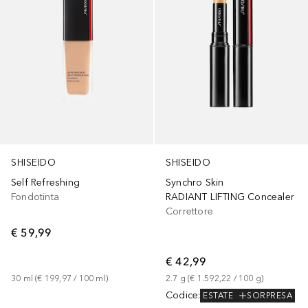
SHISEIDO
SHISEIDO
Self Refreshing
Synchro Skin
Fondotinta
RADIANT LIFTING Concealer
Correttore
€ 59,99
€ 42,99
30
ml
 (
€ 199,97
 / 
100
ml
)
2.7
g
 (
€ 1.592,22
 / 
100
g
)
Codice
:
ESTATE
SORPRESA