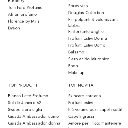
Burberry
Spray viso
Tom Ford Profumo
Douglas Collection
Afnan profumo
Rimpolpanti & volumizzanti
Florence by Mills
labbra
Dyson
Rinforzante unghie
Profumi Estivi Donna
Profumi Estivi Uomo
Balsamo
Siero acido ialuronico
Phon
Make up
TOP PRODOTTI
TOP NOVITÀ
Bianco Latte Profumo
Skincare coreana
Sol de Janeiro 62
Profumi estivi
Sweed siero ciglia
Più volume per i capelli sottili
Gisada Ambassador uomo
Capelli grassi
Gisada Ambassador donna
Amore per i ricci: mantenere