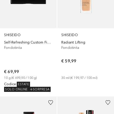
SHISEIDO
SHISEIDO
Self-Refreshing Custom Finish Powder
Radiant Lifting
Fondotinta
Fondotinta
€ 59,99
€ 69,99
10
g
 (
€ 699,90
 / 
100
g
)
30
ml
 (
€ 199,97
 / 
100
ml
)
Codice
:
ESTATE
SOLO ONLINE
SORPRESA
+
24
+
7