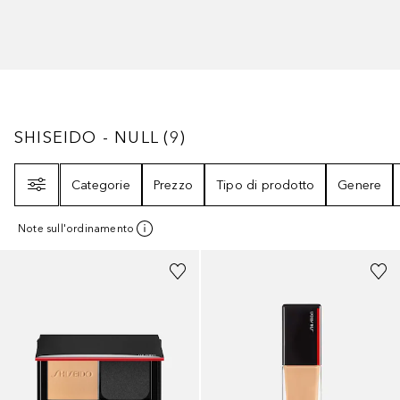
SHISEIDO - NULL
9
RISULTATI
SHISEIDO - NULL
(
9
)
Filtri
Categorie
Prezzo
Tipo di prodotto
Genere
Note sull'ordinamento
+
9
+
26