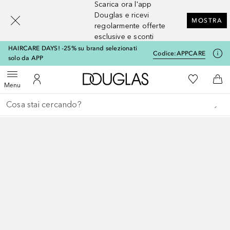
Scarica ora l'app
[navigation.slideout.screenreader]
Douglas e ricevi
MOSTRA
regolarmente offerte
esclusive e sconti
HAIRCARE DAYS! -25% su brand selezionati
Codice:
APPCARE
solo da APP
A Douglas Home
Alla Mia Li
Apri menu
Al Mio Account
Al 
Menu
Torna indietro
Esegui ricerca