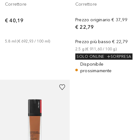
Correttore
Correttore
€ 40,19
Prezzo originario
€ 37,99
€ 22,79
5.8
ml
 (
€ 692,93
 / 
100
ml
)
Prezzo più basso
€ 22,79
2.5
g
 (
€ 911,60
 / 
100
g
)
SOLO ONLINE
SORPRESA
Disponibile
prossimamente
+
1