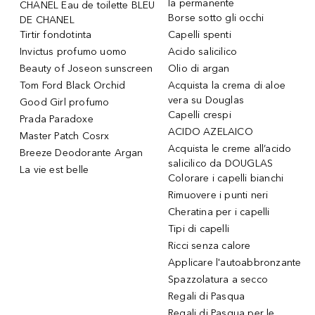
la permanente
CHANEL Eau de toilette BLEU
Borse sotto gli occhi
DE CHANEL
Tirtir fondotinta
Capelli spenti
Invictus profumo uomo
Acido salicilico
Beauty of Joseon sunscreen
Olio di argan
Tom Ford Black Orchid
Acquista la crema di aloe
vera su Douglas
Good Girl profumo
Capelli crespi
Prada Paradoxe
ACIDO AZELAICO
Master Patch Cosrx
Acquista le creme all’acido
Breeze Deodorante Argan
salicilico da DOUGLAS
La vie est belle
Colorare i capelli bianchi
Rimuovere i punti neri
Cheratina per i capelli
Tipi di capelli
Ricci senza calore
Applicare l'autoabbronzante
Spazzolatura a secco
Regali di Pasqua
Regali di Pasqua per le