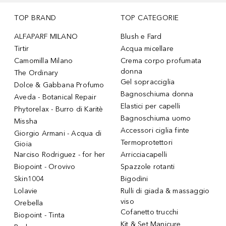
TOP BRAND
TOP CATEGORIE
ALFAPARF MILANO
Blush e Fard
Tirtir
Acqua micellare
Camomilla Milano
Crema corpo profumata
donna
The Ordinary
Gel sopracciglia
Dolce & Gabbana Profumo
Bagnoschiuma donna
Aveda - Botanical Repair
Elastici per capelli
Phytorelax - Burro di Karitè
Bagnoschiuma uomo
Missha
Accessori ciglia finte
Giorgio Armani - Acqua di
Termoprotettori
Gioia
Narciso Rodriguez - for her
Arricciacapelli
Biopoint - Orovivo
Spazzole rotanti
Skin1004
Bigodini
Lolavie
Rulli di giada & massaggio
viso
Orebella
Cofanetto trucchi
Biopoint - Tinta
Kit & Set Manicure