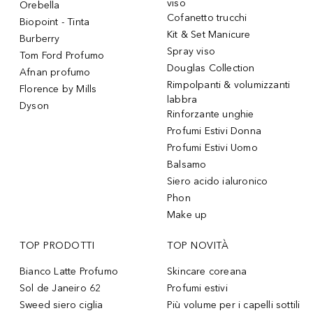
viso
Orebella
Cofanetto trucchi
Biopoint - Tinta
Kit & Set Manicure
Burberry
Spray viso
Tom Ford Profumo
Douglas Collection
Afnan profumo
Rimpolpanti & volumizzanti
Florence by Mills
labbra
Dyson
Rinforzante unghie
Profumi Estivi Donna
Profumi Estivi Uomo
Balsamo
Siero acido ialuronico
Phon
Make up
TOP PRODOTTI
TOP NOVITÀ
Bianco Latte Profumo
Skincare coreana
Sol de Janeiro 62
Profumi estivi
Sweed siero ciglia
Più volume per i capelli sottili