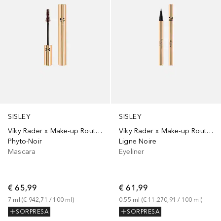
SISLEY
SISLEY
Viky Rader x Make-up Routine
Viky Rader x Make-up Routine
Phyto-Noir
Ligne Noire
Mascara
Eyeliner
€ 65,99
€ 61,99
7
ml
 (
€ 942,71
 / 
100
ml
)
0.55
ml
 (
€ 11.270,91
 / 
100
ml
)
SORPRESA
SORPRESA