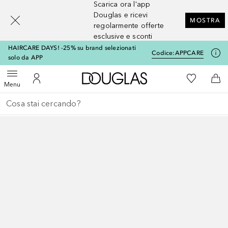
Scarica ora l'app
[navigation.slideout.screenreader]
Douglas e ricevi
MOSTRA
regolarmente offerte
esclusive e sconti
HAIRCARE DAYS! -25% su brand selezionati
Codice:
APPCARE
solo da APP
A Douglas Home
Alla Mia Li
Apri menu
Al Mio Account
Al 
Menu
Torna indietro
Esegui ricerca