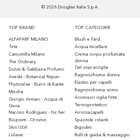
©
2026
Douglas Italia S.p.A.
TOP BRAND
TOP CATEGORIE
ALFAPARF MILANO
Blush e Fard
Tirtir
Acqua micellare
Camomilla Milano
Crema corpo profumata
donna
The Ordinary
Gel sopracciglia
Dolce & Gabbana Profumo
Bagnoschiuma donna
Aveda - Botanical Repair
Elastici per capelli
Phytorelax - Burro di Karitè
Bagnoschiuma uomo
Missha
Accessori ciglia finte
Giorgio Armani - Acqua di
Termoprotettori
Gioia
Narciso Rodriguez - for her
Arricciacapelli
Biopoint - Orovivo
Spazzole rotanti
Skin1004
Bigodini
Lolavie
Rulli di giada & massaggio