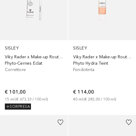
SISLEY
SISLEY
Viky Rader x Make-up Routine
Viky Rader x Make-up Routine
Phyto-Cernes Eclat
Phyto Hydra Teint
Correttore
Fondotinta
€ 101,00
€ 114,00
15
ml
 (
€ 673,33
 / 
100
ml
)
40
ml
 (
€ 285,00
 / 
100
ml
)
SORPRESA