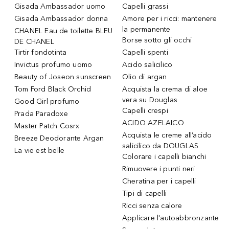
Gisada Ambassador uomo
Capelli grassi
Gisada Ambassador donna
Amore per i ricci: mantenere
la permanente
CHANEL Eau de toilette BLEU
Borse sotto gli occhi
DE CHANEL
Tirtir fondotinta
Capelli spenti
Invictus profumo uomo
Acido salicilico
Beauty of Joseon sunscreen
Olio di argan
Tom Ford Black Orchid
Acquista la crema di aloe
vera su Douglas
Good Girl profumo
Capelli crespi
Prada Paradoxe
ACIDO AZELAICO
Master Patch Cosrx
Acquista le creme all’acido
Breeze Deodorante Argan
salicilico da DOUGLAS
La vie est belle
Colorare i capelli bianchi
Rimuovere i punti neri
Cheratina per i capelli
Tipi di capelli
Ricci senza calore
Applicare l'autoabbronzante