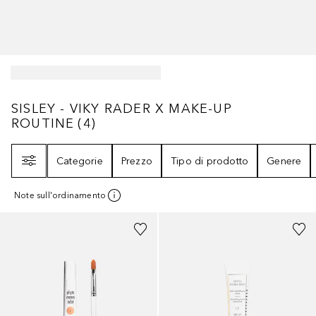
SISLEY - VIKY RADER X MAKE-UP ROUTINE
SISLEY - VIKY RADER X MAKE-UP
ROUTINE
(
4
)
Filtri
Categorie
Prezzo
Tipo di prodotto
Genere
Note sull'ordinamento
+
5
+
1