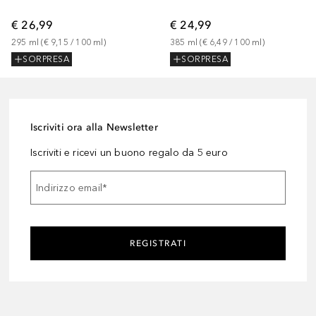
€ 26,99
€ 24,99
295
ml
 (
€ 9,15
 / 
100
ml
)
385
ml
 (
€ 6,49
 / 
100
ml
)
SORPRESA
SORPRESA
Iscriviti ora alla Newsletter
Iscriviti e ricevi un buono regalo da 5 euro
Indirizzo email
*
REGISTRATI