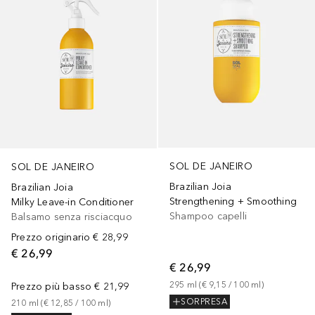
SOL DE JANEIRO
SOL DE JANEIRO
Brazilian Joia
Brazilian Joia
Strengthening + Smoothing
Milky Leave-in Conditioner
Shampoo capelli
Balsamo senza risciacquo
Prezzo originario
€ 28,99
€ 26,99
€ 26,99
295
ml
 (
€ 9,15
 / 
100
ml
)
Prezzo più basso
€ 21,99
SORPRESA
210
ml
 (
€ 12,85
 / 
100
ml
)