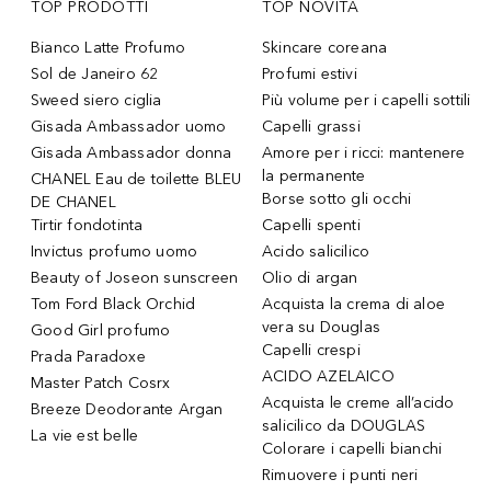
TOP PRODOTTI
TOP NOVITÀ
Bianco Latte Profumo
Skincare coreana
Sol de Janeiro 62
Profumi estivi
Sweed siero ciglia
Più volume per i capelli sottili
Gisada Ambassador uomo
Capelli grassi
Gisada Ambassador donna
Amore per i ricci: mantenere
la permanente
CHANEL Eau de toilette BLEU
Borse sotto gli occhi
DE CHANEL
Tirtir fondotinta
Capelli spenti
Invictus profumo uomo
Acido salicilico
Beauty of Joseon sunscreen
Olio di argan
Tom Ford Black Orchid
Acquista la crema di aloe
vera su Douglas
Good Girl profumo
Capelli crespi
Prada Paradoxe
ACIDO AZELAICO
Master Patch Cosrx
Acquista le creme all’acido
Breeze Deodorante Argan
salicilico da DOUGLAS
La vie est belle
Colorare i capelli bianchi
Rimuovere i punti neri