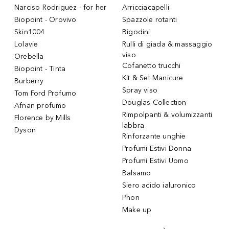
Narciso Rodriguez - for her
Arricciacapelli
Biopoint - Orovivo
Spazzole rotanti
Skin1004
Bigodini
Lolavie
Rulli di giada & massaggio
viso
Orebella
Cofanetto trucchi
Biopoint - Tinta
Kit & Set Manicure
Burberry
Spray viso
Tom Ford Profumo
Douglas Collection
Afnan profumo
Rimpolpanti & volumizzanti
Florence by Mills
labbra
Dyson
Rinforzante unghie
Profumi Estivi Donna
Profumi Estivi Uomo
Balsamo
Siero acido ialuronico
Phon
Make up