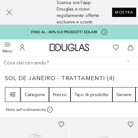
Scarica ora l'app
[navigation.slideout.screenreader]
Douglas e ricevi
MOSTRA
regolarmente offerte
esclusive e sconti
FINO AL -40% SUI PRODOTTI SOLARI
A Douglas Home
Alla Mia Li
Apri menu
Al Mio Account
Al 
Menu
Torna indietro
Esegui ricerca
SOL DE JANEIRO - TRATTAMENTI
4
RISULT
SOL DE JANEIRO - TRATTAMENTI
(
4
)
Filtri
Categorie
Prezzo
Tipo di prodotto
Genere
Note sull'ordinamento