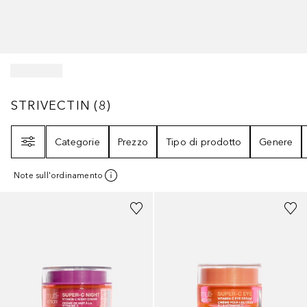
STRIVECTIN
8
RISULTATI
STRIVECTIN
(
8
)
Filtri
Categorie
Prezzo
Tipo di prodotto
Genere
Note sull'ordinamento