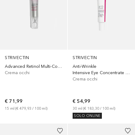
STRIVECTIN
STRIVECTIN
Anti-Wrinkle
Advanced Retinol Multi-Correct Eye Cream
Intensive Eye Concentrate for Wrinkles PLUS
Crema occhi
Crema occhi
€ 54,99
€ 71,99
30
ml
 (
€ 183,30
 / 
100
ml
)
15
ml
 (
€ 479,93
 / 
100
ml
)
SOLO ONLINE