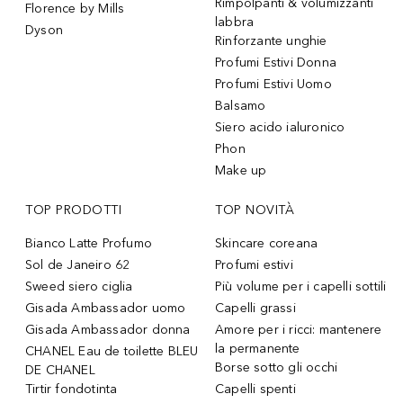
Rimpolpanti & volumizzanti
Florence by Mills
labbra
Dyson
Rinforzante unghie
Profumi Estivi Donna
Profumi Estivi Uomo
Balsamo
Siero acido ialuronico
Phon
Make up
TOP PRODOTTI
TOP NOVITÀ
Bianco Latte Profumo
Skincare coreana
Sol de Janeiro 62
Profumi estivi
Sweed siero ciglia
Più volume per i capelli sottili
Gisada Ambassador uomo
Capelli grassi
Gisada Ambassador donna
Amore per i ricci: mantenere
la permanente
CHANEL Eau de toilette BLEU
Borse sotto gli occhi
DE CHANEL
Tirtir fondotinta
Capelli spenti