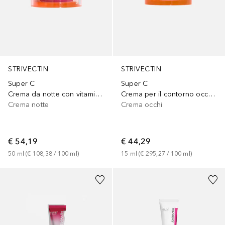
STRIVECTIN
STRIVECTIN
Super C
Super C
Crema da notte con vitamina C
Crema per il contorno occhi alla vitamina C
Crema notte
Crema occhi
€ 54,19
€ 44,29
50
ml
 (
€ 108,38
 / 
100
ml
)
15
ml
 (
€ 295,27
 / 
100
ml
)