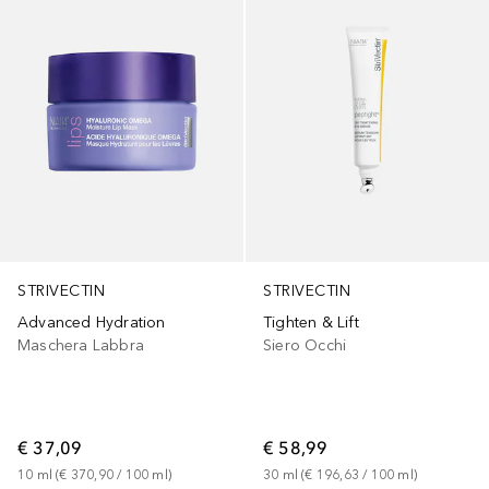
STRIVECTIN
STRIVECTIN
Advanced Hydration
Tighten & Lift
Maschera Labbra
Siero Occhi
€ 37,09
€ 58,99
10
ml
 (
€ 370,90
 / 
100
ml
)
30
ml
 (
€ 196,63
 / 
100
ml
)