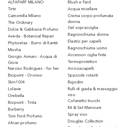
ALFAPARF MILANO
Blush e Fard
Tirtir
Acqua micellare
Camomilla Milano
Crema corpo profumata
donna
The Ordinary
Gel sopracciglia
Dolce & Gabbana Profumo
Bagnoschiuma donna
Aveda - Botanical Repair
Elastici per capelli
Phytorelax - Burro di Karitè
Bagnoschiuma uomo
Missha
Accessori ciglia finte
Giorgio Armani - Acqua di
Termoprotettori
Gioia
Narciso Rodriguez - for her
Arricciacapelli
Biopoint - Orovivo
Spazzole rotanti
Skin1004
Bigodini
Lolavie
Rulli di giada & massaggio
viso
Orebella
Cofanetto trucchi
Biopoint - Tinta
Kit & Set Manicure
Burberry
Spray viso
Tom Ford Profumo
Douglas Collection
Afnan profumo