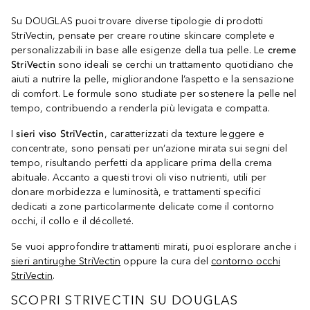
Su DOUGLAS puoi trovare diverse tipologie di prodotti
StriVectin, pensate per creare routine skincare complete e
personalizzabili in base alle esigenze della tua pelle. Le
creme
StriVectin
sono ideali se cerchi un trattamento quotidiano che
aiuti a nutrire la pelle, migliorandone l’aspetto e la sensazione
di comfort. Le formule sono studiate per sostenere la pelle nel
tempo, contribuendo a renderla più levigata e compatta.
I
sieri viso StriVectin
, caratterizzati da texture leggere e
concentrate, sono pensati per un’azione mirata sui segni del
tempo, risultando perfetti da applicare prima della crema
abituale. Accanto a questi trovi oli viso nutrienti, utili per
donare morbidezza e luminosità, e trattamenti specifici
dedicati a zone particolarmente delicate come il contorno
occhi, il collo e il décolleté.
Se vuoi approfondire trattamenti mirati, puoi esplorare anche i
sieri antirughe StriVectin
oppure la cura del
contorno occhi
StriVectin
.
SCOPRI STRIVECTIN SU DOUGLAS