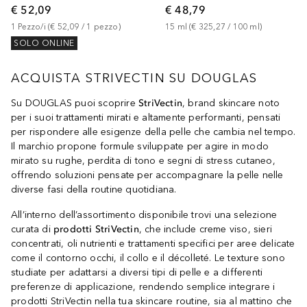
€ 52,09
€ 48,79
1
Pezzo/i
 (
€ 52,09
 / 
1
pezzo
)
15
ml
 (
€ 325,27
 / 
100
ml
)
SOLO ONLINE
ACQUISTA STRIVECTIN SU DOUGLAS
Su DOUGLAS puoi scoprire
StriVectin
, brand skincare noto
per i suoi trattamenti mirati e altamente performanti, pensati
per rispondere alle esigenze della pelle che cambia nel tempo.
Il marchio propone formule sviluppate per agire in modo
mirato su rughe, perdita di tono e segni di stress cutaneo,
offrendo soluzioni pensate per accompagnare la pelle nelle
diverse fasi della routine quotidiana.
All’interno dell’assortimento disponibile trovi una selezione
curata di
prodotti StriVectin
, che include creme viso, sieri
concentrati, oli nutrienti e trattamenti specifici per aree delicate
come il contorno occhi, il collo e il décolleté. Le texture sono
studiate per adattarsi a diversi tipi di pelle e a differenti
preferenze di applicazione, rendendo semplice integrare i
prodotti StriVectin nella tua skincare routine, sia al mattino che