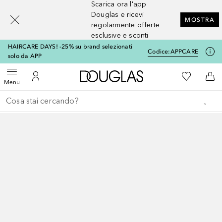
Scarica ora l'app
[navigation.slideout.screenreader]
Douglas e ricevi
MOSTRA
regolarmente offerte
esclusive e sconti
HAIRCARE DAYS! -25% su brand selezionati
Codice:
APPCARE
solo da APP
A Douglas Home
Alla Mia Li
Apri menu
Al Mio Account
Al 
Menu
Torna indietro
Esegui ricerca