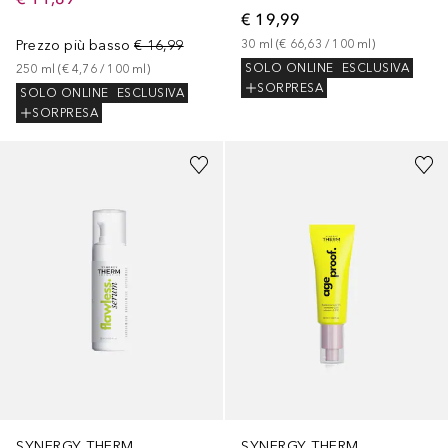
€ 19,99
Prezzo più basso
€ 16,99
30
ml
 (
€ 66,63
 / 
100
ml
)
SOLO ONLINE
ESCLUSIVA
250
ml
 (
€ 4,76
 / 
100
ml
)
SORPRESA
SOLO ONLINE
ESCLUSIVA
SORPRESA
SYNERGY THERM
SYNERGY THERM