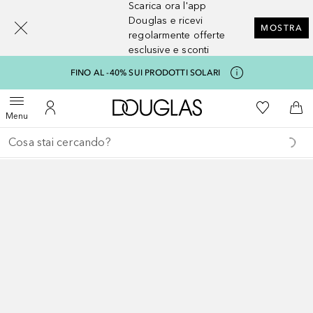
Scarica ora l'app
[navigation.slideout.screenreader]
Douglas e ricevi
MOSTRA
regolarmente offerte
esclusive e sconti
FINO AL -40% SUI PRODOTTI SOLARI
A Douglas Home
Alla Mia Li
Apri menu
Al Mio Account
Al 
Menu
Torna indietro
Esegui ricerca