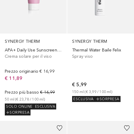
SYNERGY THERM
SYNERGY THERM
APA+ Daily Use Sunscreen SPF 50
Thermal Water Baile Felix
Crema solare per il viso
Spray viso
Prezzo originario
€ 16,99
€ 11,89
€ 5,99
Prezzo più basso
€ 16,99
150
ml
 (
€ 3,99
 / 
100
ml
)
ESCLUSIVA
SORPRESA
50
ml
 (
€ 23,78
 / 
100
ml
)
SOLO ONLINE
ESCLUSIVA
SORPRESA