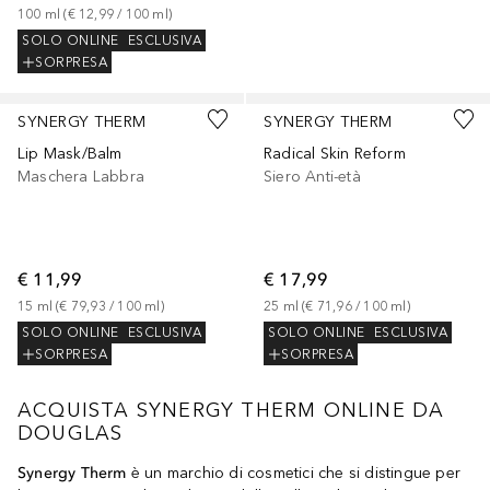
100
ml
 (
€ 12,99
 / 
100
ml
)
SOLO ONLINE
ESCLUSIVA
SORPRESA
SYNERGY THERM
SYNERGY THERM
Lip Mask/Balm
Radical Skin Reform
Maschera Labbra
Siero Anti-età
€ 11,99
€ 17,99
15
ml
 (
€ 79,93
 / 
100
ml
)
25
ml
 (
€ 71,96
 / 
100
ml
)
SOLO ONLINE
ESCLUSIVA
SOLO ONLINE
ESCLUSIVA
SORPRESA
SORPRESA
ACQUISTA SYNERGY THERM ONLINE DA
DOUGLAS
Synergy Therm
è un marchio di cosmetici che si distingue per