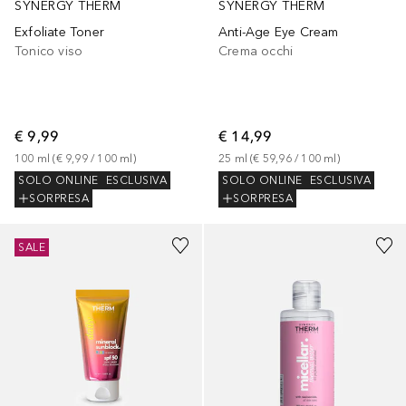
SYNERGY THERM
SYNERGY THERM
Exfoliate Toner
Anti-Age Eye Cream
Tonico viso
Crema occhi
€ 9,99
€ 14,99
100
ml
 (
€ 9,99
 / 
100
ml
)
25
ml
 (
€ 59,96
 / 
100
ml
)
SOLO ONLINE
ESCLUSIVA
SOLO ONLINE
ESCLUSIVA
SORPRESA
SORPRESA
SALE