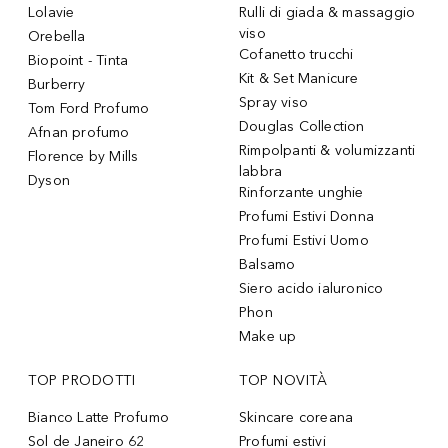
Lolavie
Rulli di giada & massaggio
viso
Orebella
Cofanetto trucchi
Biopoint - Tinta
Kit & Set Manicure
Burberry
Spray viso
Tom Ford Profumo
Douglas Collection
Afnan profumo
Rimpolpanti & volumizzanti
Florence by Mills
labbra
Dyson
Rinforzante unghie
Profumi Estivi Donna
Profumi Estivi Uomo
Balsamo
Siero acido ialuronico
Phon
Make up
TOP PRODOTTI
TOP NOVITÀ
Bianco Latte Profumo
Skincare coreana
Sol de Janeiro 62
Profumi estivi