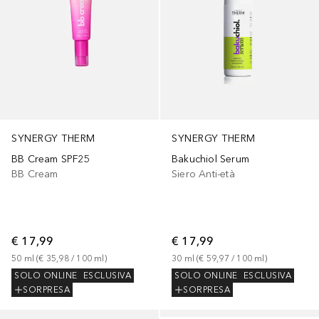
SYNERGY THERM
SYNERGY THERM
BB Cream SPF25
Bakuchiol Serum
BB Cream
Siero Anti-età
€ 17,99
€ 17,99
50
ml
 (
€ 35,98
 / 
100
ml
)
30
ml
 (
€ 59,97
 / 
100
ml
)
SOLO ONLINE
ESCLUSIVA
SOLO ONLINE
ESCLUSIVA
SORPRESA
SORPRESA