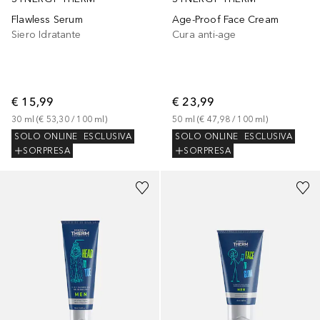
Flawless Serum
Age-Proof Face Cream
Siero Idratante
Cura anti-age
€ 15,99
€ 23,99
30
ml
 (
€ 53,30
 / 
100
ml
)
50
ml
 (
€ 47,98
 / 
100
ml
)
SOLO ONLINE
ESCLUSIVA
SOLO ONLINE
ESCLUSIVA
SORPRESA
SORPRESA