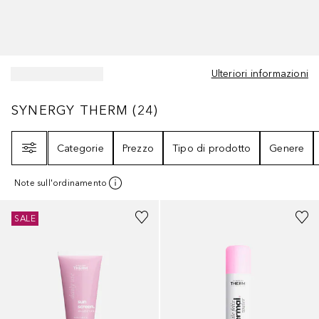
Ulteriori informazioni
SYNERGY THERM
24
RISULTATI
SYNERGY THERM
(
24
)
Filtri
Categorie
Prezzo
Tipo di prodotto
Genere
Note sull'ordinamento
SALE