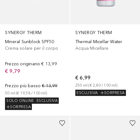
SYNERGY THERM
SYNERGY THERM
Mineral Sunblock SPF50
Thermal Micellar Water
Crema solare per il corpo
Acqua Micellare
Prezzo originario
€ 13,99
€ 9,79
€ 6,99
Prezzo più basso
€ 13,99
250
ml
 (
€ 2,80
 / 
100
ml
)
ESCLUSIVA
SORPRESA
50
ml
 (
€ 19,58
 / 
100
ml
)
SOLO ONLINE
ESCLUSIVA
SORPRESA