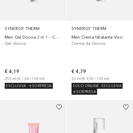
SYNERGY THERM
SYNERGY THERM
Men Gel Doccia 2 in 1 – Corpo & Capelli
Men Crema Idratante Viso
Gel doccia
Crema da Giorno
€ 4,19
€ 4,79
250
ml
 (
€ 1,68
 / 
100
ml
)
50
ml
 (
€ 9,58
 / 
100
ml
)
ESCLUSIVA
SORPRESA
SOLO ONLINE
ESCLUSIVA
SORPRESA