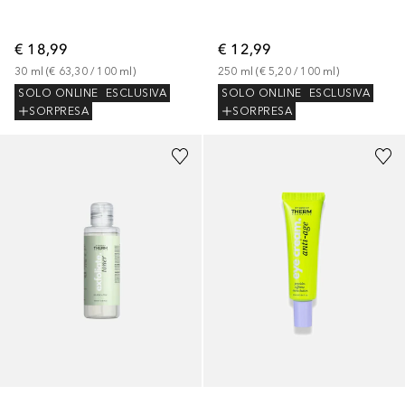
€ 18,99
€ 12,99
30
ml
 (
€ 63,30
 / 
100
ml
)
250
ml
 (
€ 5,20
 / 
100
ml
)
SOLO ONLINE
ESCLUSIVA
SOLO ONLINE
ESCLUSIVA
SORPRESA
SORPRESA