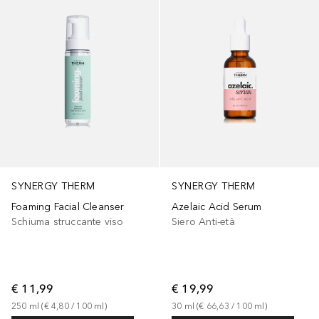
SYNERGY THERM
SYNERGY THERM
Foaming Facial Cleanser
Azelaic Acid Serum
Schiuma struccante viso
Siero Anti-età
€ 11,99
€ 19,99
250
ml
 (
€ 4,80
 / 
100
ml
)
30
ml
 (
€ 66,63
 / 
100
ml
)