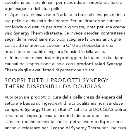
specifiche per i punti neri, per rispondere in modo ottimale a
ogni esigenza della tua pelle.
Applica la crema viso più adatta in base alle esigenze della
tua pelle e al risultato desiderato. Per un'idratazione cutanea
profonda e duratura per tutta la giornata, opta per una
crema
viso Synergy Therm idratante
. Se invece desideri contrastare i
segni dell'invecchiamento, puoi scegliere la crema antirughe
con acido ialuronico, coenzima Q10 e antiossidanti, che
riduce le linee sottili e migliora l'elasticità della pelle.
Infine, non dimenticare di proteggere la tua pelle dai danni
causati dall'esposizione al sole con i
prodotti solari Synergy
Therm
dagli elevati fattori di protezione solare.
SCOPRI TUTTI I PRODOTTI SYNERGY
THERM DISPONIBILI DA DOUGLAS
Vuoi provare prodotti di cura della pelle creati da esperti del
settore e basati su ingredienti di alta qualità ma non sai
dove
comprare Synergy Therm in Italia?
Sul sito di DOUGLAS potrai
trovare un'ampia gamma di prodotti del brand per una
skincare routine completa. Inoltre potrai avere a disposizione
anche le
referenze per il corpo di Synergy Therm
per una cura