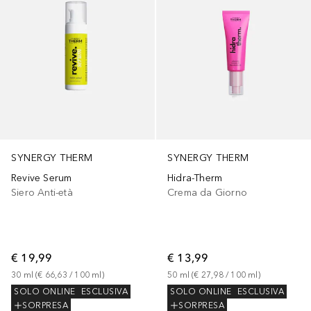
SYNERGY THERM
SYNERGY THERM
Revive Serum
Hidra-Therm
Siero Anti-età
Crema da Giorno
€ 19,99
€ 13,99
30
ml
 (
€ 66,63
 / 
100
ml
)
50
ml
 (
€ 27,98
 / 
100
ml
)
SOLO ONLINE
ESCLUSIVA
SOLO ONLINE
ESCLUSIVA
SORPRESA
SORPRESA