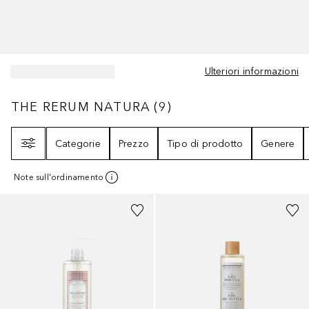
Ulteriori informazioni
THE RERUM NATURA
9
RISULTATI
THE RERUM NATURA
(
9
)
Filtri
Categorie
Prezzo
Tipo di prodotto
Genere
Note sull'ordinamento