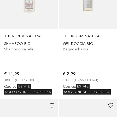
THE RERUM NATURA
THE RERUM NATURA
SHAMPOO BIO
GEL DOCCIA BIO
Shampoo capelli
Bagnoschiuma
€ 11,99
€ 2,99
380
ml
 (
€ 3,16
 / 
100
ml
)
100
ml
 (
€ 2,99
 / 
100
ml
)
Codice
:
Codice
:
ESTATE
ESTATE
SOLO ONLINE
SORPRESA
SOLO ONLINE
SORPRESA