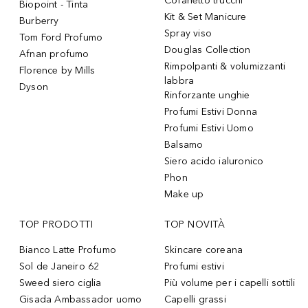
Cofanetto trucchi
Biopoint - Tinta
Kit & Set Manicure
Burberry
Spray viso
Tom Ford Profumo
Douglas Collection
Afnan profumo
Rimpolpanti & volumizzanti
Florence by Mills
labbra
Dyson
Rinforzante unghie
Profumi Estivi Donna
Profumi Estivi Uomo
Balsamo
Siero acido ialuronico
Phon
Make up
TOP PRODOTTI
TOP NOVITÀ
Bianco Latte Profumo
Skincare coreana
Sol de Janeiro 62
Profumi estivi
Sweed siero ciglia
Più volume per i capelli sottili
Gisada Ambassador uomo
Capelli grassi