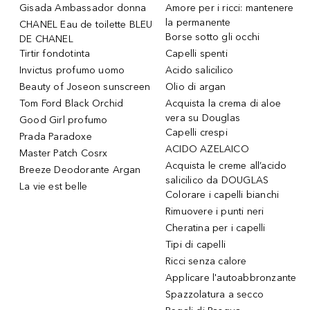
Gisada Ambassador donna
Amore per i ricci: mantenere
la permanente
CHANEL Eau de toilette BLEU
Borse sotto gli occhi
DE CHANEL
Tirtir fondotinta
Capelli spenti
Invictus profumo uomo
Acido salicilico
Beauty of Joseon sunscreen
Olio di argan
Tom Ford Black Orchid
Acquista la crema di aloe
vera su Douglas
Good Girl profumo
Capelli crespi
Prada Paradoxe
ACIDO AZELAICO
Master Patch Cosrx
Acquista le creme all’acido
Breeze Deodorante Argan
salicilico da DOUGLAS
La vie est belle
Colorare i capelli bianchi
Rimuovere i punti neri
Cheratina per i capelli
Tipi di capelli
Ricci senza calore
Applicare l'autoabbronzante
Spazzolatura a secco