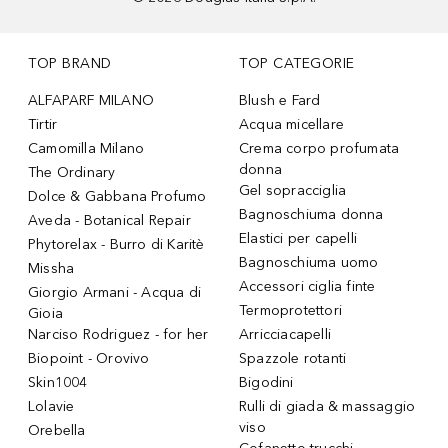
TOP BRAND
TOP CATEGORIE
ALFAPARF MILANO
Blush e Fard
Tirtir
Acqua micellare
Camomilla Milano
Crema corpo profumata
donna
The Ordinary
Gel sopracciglia
Dolce & Gabbana Profumo
Bagnoschiuma donna
Aveda - Botanical Repair
Elastici per capelli
Phytorelax - Burro di Karitè
Bagnoschiuma uomo
Missha
Accessori ciglia finte
Giorgio Armani - Acqua di
Termoprotettori
Gioia
Narciso Rodriguez - for her
Arricciacapelli
Biopoint - Orovivo
Spazzole rotanti
Skin1004
Bigodini
Lolavie
Rulli di giada & massaggio
viso
Orebella