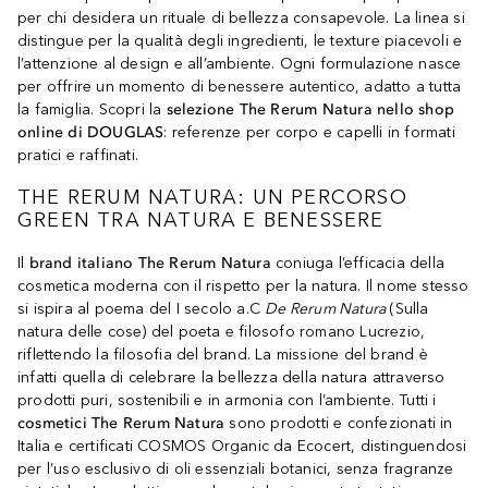
per chi desidera un rituale di bellezza consapevole. La linea si
distingue per la qualità degli ingredienti, le texture piacevoli e
l’attenzione al design e all’ambiente. Ogni formulazione nasce
per offrire un momento di benessere autentico, adatto a tutta
la famiglia. Scopri la
selezione The Rerum Natura nello shop
online di DOUGLAS
: referenze per corpo e capelli in formati
pratici e raffinati.
THE RERUM NATURA: UN PERCORSO
GREEN TRA NATURA E BENESSERE
Il
brand italiano The Rerum Natura
coniuga l’efficacia della
cosmetica moderna con il rispetto per la natura. Il nome stesso
si ispira al poema del I secolo a.C
De Rerum Natura
(Sulla
natura delle cose) del poeta e filosofo romano Lucrezio,
riflettendo la filosofia del brand. La missione del brand è
infatti quella di celebrare la bellezza della natura attraverso
prodotti puri, sostenibili e in armonia con l’ambiente. Tutti i
cosmetici The Rerum Natura
sono prodotti e confezionati in
Italia e certificati COSMOS Organic da Ecocert, distinguendosi
per l’uso esclusivo di oli essenziali botanici, senza fragranze