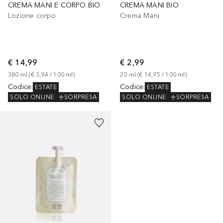
CREMA MANI E CORPO BIO
CREMA MANI BIO
Lozione corpo
Crema Mani
€ 14,99
€ 2,99
380
ml
 (
€ 3,94
 / 
100
ml
)
20
ml
 (
€ 14,95
 / 
100
ml
)
Codice
:
Codice
:
ESTATE
ESTATE
SOLO ONLINE
SORPRESA
SOLO ONLINE
SORPRESA