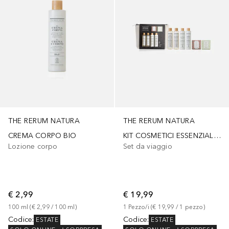
THE RERUM NATURA
THE RERUM NATURA
CREMA CORPO BIO
KIT COSMETICI ESSENZIALI DA VIAGGIO
Lozione corpo
Set da viaggio
€ 2,99
€ 19,99
100
ml
 (
€ 2,99
 / 
100
ml
)
1
Pezzo/i
 (
€ 19,99
 / 
1
pezzo
)
Codice
:
Codice
:
ESTATE
ESTATE