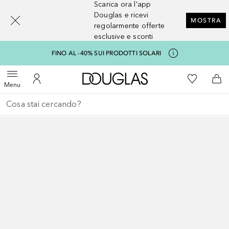
Scarica ora l'app
[navigation.slideout.screenreader]
Douglas e ricevi
MOSTRA
regolarmente offerte
esclusive e sconti
FINO AL -40% SUI PRODOTTI SOLARI
A Douglas Home
Alla Mia Li
Apri menu
Al Mio Account
Al 
Menu
Torna indietro
Esegui ricerca