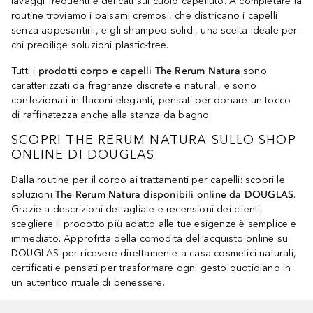
lavaggi frequenti e delicati sul cuoio capelluto. A completare la
routine troviamo i balsami cremosi, che districano i capelli
senza appesantirli, e gli shampoo solidi, una scelta ideale per
chi predilige soluzioni plastic-free.
Tutti i
prodotti corpo e capelli The Rerum Natura
sono
caratterizzati da fragranze discrete e naturali, e sono
confezionati in flaconi eleganti, pensati per donare un tocco
di raffinatezza anche alla stanza da bagno.
SCOPRI THE RERUM NATURA SULLO SHOP
ONLINE DI DOUGLAS
Dalla routine per il corpo ai trattamenti per capelli: scopri le
soluzioni
The Rerum Natura disponibili online da DOUGLAS
.
Grazie a descrizioni dettagliate e recensioni dei clienti,
scegliere il prodotto più adatto alle tue esigenze è semplice e
immediato. Approfitta della comodità dell’acquisto online su
DOUGLAS per ricevere direttamente a casa cosmetici naturali,
certificati e pensati per trasformare ogni gesto quotidiano in
un autentico rituale di benessere.