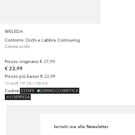
WELEDA
Contorno Occhi e Labbra Contouring
Crema occhi
Prezzo originario
€ 27,99
€ 22,99
Prezzo più basso
€ 22,99
12
ml
 (
€ 191,58
 / 
100
ml
)
Codice
:
ESTATE
DERMOCOSMETICA
SORPRESA
Iscriviti ora alla Newsletter