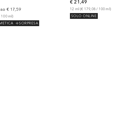
€ 21,49
sso
€ 17,59
12
ml
 (
€ 179,08
 / 
100
ml
)
SOLO ONLINE
 
100
ml
)
METICA
SORPRESA