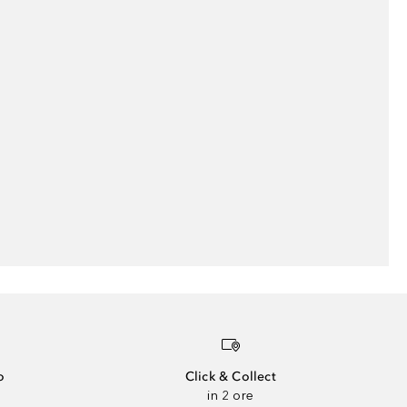
o
Click & Collect
in 2 ore