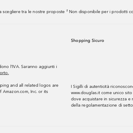
 scegliere tra le nostre proposte ² Non disponibile per i prodotti 
Shopping Sicuro
udono l’IVA. Saranno aggiunti i
orto.
ing and all related logos are
I Sigilli di autenticità riconosco
f Amazon.com, Inc. or its
www.douglas.it come unico sito 
dove acquistare in sicurezza e n
della regolamentazione di setto