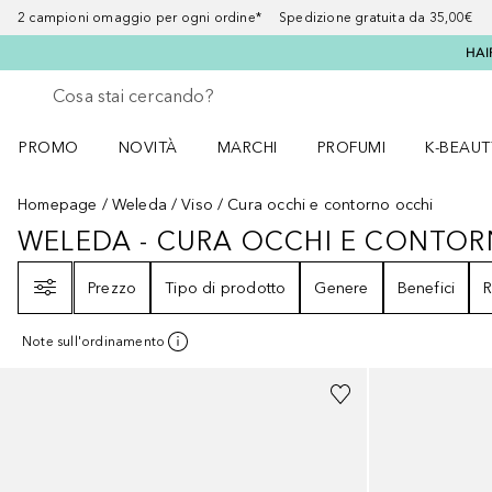
2 campioni omaggio per ogni ordine* Spedizione gratuita da 35,00€
HAI
Torna indietro
Esegui ricerca
PROMO
NOVITÀ
MARCHI
PROFUMI
K-BEAUT
Apri il menu PROMO
Apri il menu NOVITÀ
Apri il menu MARCHI
Apri il menu Profumi
Apri il 
Homepage
Weleda
Viso
Cura occhi e contorno occhi
WELEDA - CURA OCCHI E CONTO
WELEDA - CURA OCCHI E CONT
Filtri
Prezzo
Tipo di prodotto
Genere
Benefici
R
Note sull'ordinamento