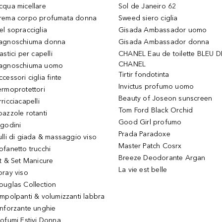
cqua micellare
Sol de Janeiro 62
rema corpo profumata donna
Sweed siero ciglia
el sopracciglia
Gisada Ambassador uomo
agnoschiuma donna
Gisada Ambassador donna
astici per capelli
CHANEL Eau de toilette BLEU D
CHANEL
agnoschiuma uomo
Tirtir fondotinta
ccessori ciglia finte
Invictus profumo uomo
ermoprotettori
Beauty of Joseon sunscreen
ricciacapelli
Tom Ford Black Orchid
pazzole rotanti
Good Girl profumo
igodini
Prada Paradoxe
ulli di giada & massaggio viso
Master Patch Cosrx
ofanetto trucchi
Breeze Deodorante Argan
it & Set Manicure
La vie est belle
pray viso
ouglas Collection
impolpanti & volumizzanti labbra
inforzante unghie
rofumi Estivi Donna