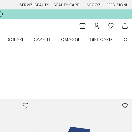
SERVIZI BEAUTY
BEAUTY CARD
I NEGOZI
SPEDIZIONI
Alla Mia Li
Storefinder
Al Mio Account
Al 
SOLARI
CAPELLI
OMAGGI
GIFT CARD
DOU
nu Make up
Apri il menu SOLARI
Apri il menu Capelli
Apri il menu OMAGGI