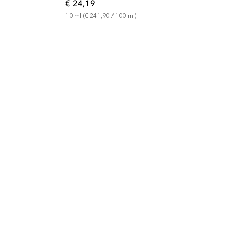
€ 24,19
10
ml
 (
€ 241,90
 / 
100
ml
)