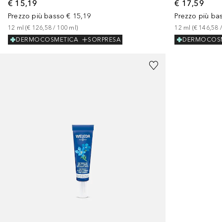
€ 15,19
€ 17,59
Prezzo più basso
€ 15,19
Prezzo più ba
12
ml
 (
€ 126,58
 / 
100
ml
)
12
ml
 (
€ 146,58
 /
DERMOCOSMETICA
SORPRESA
DERMOCOS