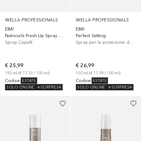
WELLA PROFESSIONALS
WELLA PROFESSIONALS
EIMI
EIMI
Nutricurls Fresh Up Spray Anticrespo
Perfect Setting
Spray Capelli
Spray per la protezione del calore
€ 25,99
€ 26,99
150
ml
 (
€ 17,33
 / 
100
ml
)
150
ml
 (
€ 17,99
 / 
100
ml
)
Codice
:
Codice
:
ESTATE
ESTATE
SOLO ONLINE
SORPRESA
SOLO ONLINE
SORPRESA