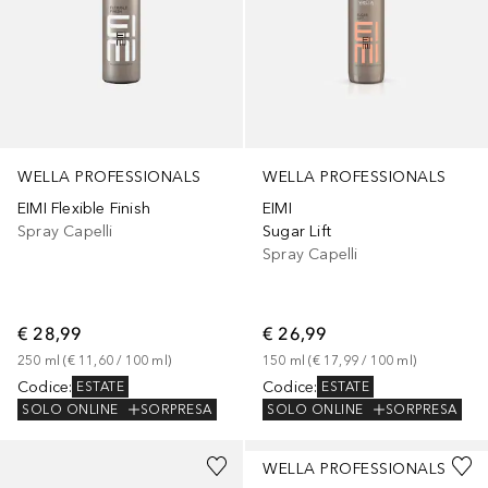
WELLA PROFESSIONALS
WELLA PROFESSIONALS
EIMI Flexible Finish
EIMI
Spray Capelli
Sugar Lift
Spray Capelli
€ 28,99
€ 26,99
250
ml
 (
€ 11,60
 / 
100
ml
)
150
ml
 (
€ 17,99
 / 
100
ml
)
Codice
:
Codice
:
ESTATE
ESTATE
SOLO ONLINE
SORPRESA
SOLO ONLINE
SORPRESA
WELLA PROFESSIONALS