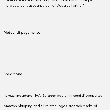
scegliere tra le nostre proposte ² Non disponibile per i
¹
prodotti contrassegnati come "Douglas Partner"
Metodi di pagamento
Spedizione
I prezzi includono l’IVA. Saranno aggiunti i
costi di trasporto.
Amazon Shipping and all related logos are trademarks of