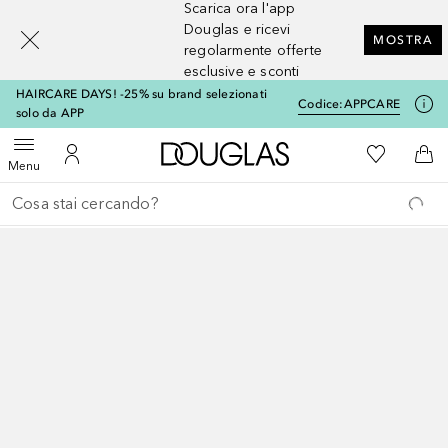
Scarica ora l'app
[navigation.slideout.screenreader]
Douglas e ricevi
MOSTRA
regolarmente offerte
esclusive e sconti
HAIRCARE DAYS! -25% su brand selezionati
Codice:
APPCARE
solo da APP
A Douglas Home
Alla Mia Li
Apri menu
Al Mio Account
Al 
Menu
Torna indietro
Esegui ricerca