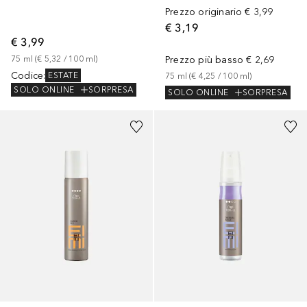
Prezzo originario
€ 3,99
€ 3,19
€ 3,99
75
ml
 (
€ 5,32
 / 
100
ml
)
Prezzo più basso
€ 2,69
Codice
:
ESTATE
75
ml
 (
€ 4,25
 / 
100
ml
)
SOLO ONLINE
SORPRESA
SOLO ONLINE
SORPRESA