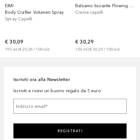
EIMI
Balsamo lisciante Flowing Form
Body Crafter Volumen Spray
Crema capelli
Spray Capelli
€ 30,09
€ 30,29
150
ml
 (
€ 20,06
 / 
100
ml
)
100
ml
 (
€ 30,29
 / 
100
ml
)
Iscriviti ora alla Newsletter
Iscriviti e ricevi un buono regalo da 5 euro
Indirizzo email
*
REGISTRATI