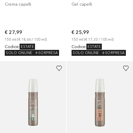
Crema capelli
Gel capelli
€ 27,99
€ 25,99
150
ml
 (
€ 18,66
 / 
100
ml
)
150
ml
 (
€ 17,33
 / 
100
ml
)
Codice
:
Codice
:
ESTATE
ESTATE
SOLO ONLINE
SORPRESA
SOLO ONLINE
SORPRESA