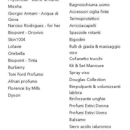
Bagnoschiuma uomo
Missha
Accessori ciglia finte
Giorgio Armani - Acqua di
Termoprotettori
Gioia
Narciso Rodriguez - for her
Arricciacapelli
Biopoint - Orovivo
Spazzole rotanti
Skin1004
Bigodini
Lolavie
Rulli di giada & massaggio
viso
Orebella
Cofanetto trucchi
Biopoint - Tinta
Kit & Set Manicure
Burberry
Spray viso
Tom Ford Profumo
Douglas Collection
Afnan profumo
Rimpolpanti & volumizzanti
Florence by Mills
labbra
Dyson
Rinforzante unghie
Profumi Estivi Donna
Profumi Estivi Uomo
Balsamo
Siero acido ialuronico