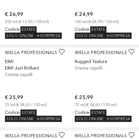
€ 26,99
€ 24,99
200
ml
 (
€ 13,50
 / 
100
ml
)
100
ml
 (
€ 24,99
 / 
100
ml
)
Codice
:
Codice
:
ESTATE
ESTATE
SOLO ONLINE
SORPRESA
SOLO ONLINE
SORPRESA
WELLA PROFESSIONALS
WELLA PROFESSIONALS
EIMI
Rugged Texture
EIMI Just Brilliant
Crema capelli
Crema capelli
€ 25,99
€ 25,99
75
ml
 (
€ 34,65
 / 
100
ml
)
75
ml
 (
€ 34,65
 / 
100
ml
)
Codice
:
Codice
:
ESTATE
ESTATE
SOLO ONLINE
SORPRESA
SOLO ONLINE
SORPRESA
WELLA PROFESSIONALS
WELLA PROFESSIONALS