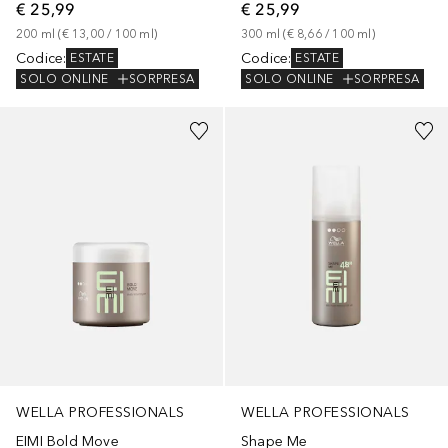
€ 25,99
€ 25,99
200
ml
 (
€ 13,00
 / 
100
ml
)
300
ml
 (
€ 8,66
 / 
100
ml
)
Codice
:
Codice
:
ESTATE
ESTATE
SOLO ONLINE
SORPRESA
SOLO ONLINE
SORPRESA
WELLA PROFESSIONALS
WELLA PROFESSIONALS
EIMI Bold Move
Shape Me