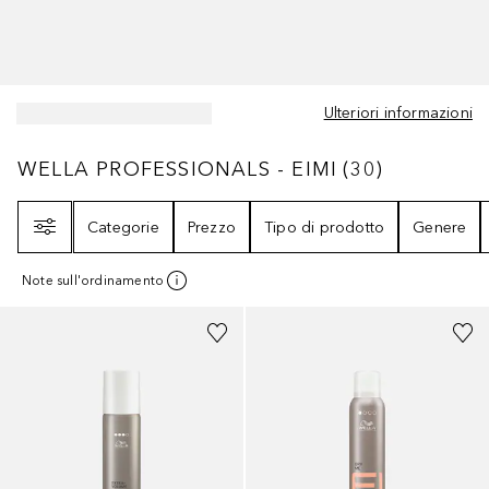
Ulteriori informazioni
WELLA PROFESSIONALS - EIMI
30
RISULTAT
WELLA PROFESSIONALS - EIMI
(
30
)
Filtri
Categorie
Prezzo
Tipo di prodotto
Genere
Note sull'ordinamento