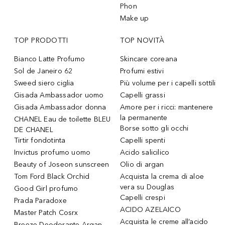
Phon
Make up
TOP PRODOTTI
TOP NOVITÀ
Bianco Latte Profumo
Skincare coreana
Sol de Janeiro 62
Profumi estivi
Sweed siero ciglia
Più volume per i capelli sottili
Gisada Ambassador uomo
Capelli grassi
Gisada Ambassador donna
Amore per i ricci: mantenere
la permanente
CHANEL Eau de toilette BLEU
Borse sotto gli occhi
DE CHANEL
Tirtir fondotinta
Capelli spenti
Invictus profumo uomo
Acido salicilico
Beauty of Joseon sunscreen
Olio di argan
Tom Ford Black Orchid
Acquista la crema di aloe
vera su Douglas
Good Girl profumo
Capelli crespi
Prada Paradoxe
ACIDO AZELAICO
Master Patch Cosrx
Acquista le creme all’acido
Breeze Deodorante Argan