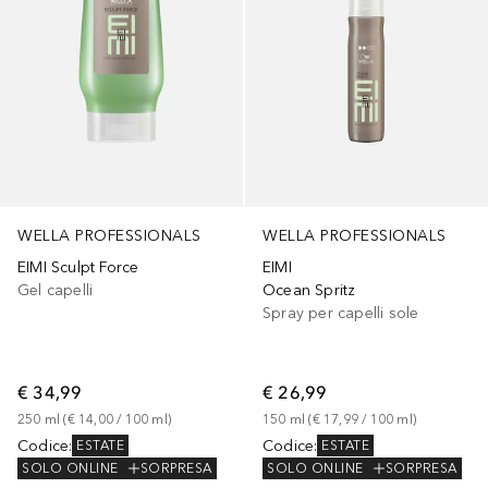
WELLA PROFESSIONALS
WELLA PROFESSIONALS
EIMI Sculpt Force
EIMI
Gel capelli
Ocean Spritz
Spray per capelli sole
€ 34,99
€ 26,99
250
ml
 (
€ 14,00
 / 
100
ml
)
150
ml
 (
€ 17,99
 / 
100
ml
)
Codice
:
Codice
:
ESTATE
ESTATE
SOLO ONLINE
SORPRESA
SOLO ONLINE
SORPRESA