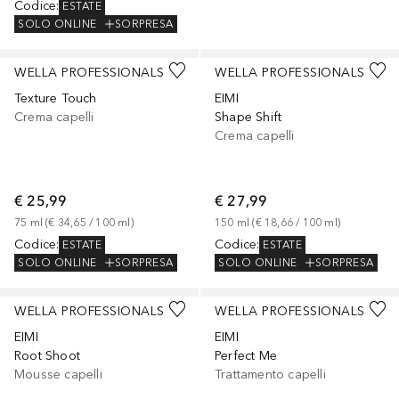
Codice
:
ESTATE
SOLO ONLINE
SORPRESA
WELLA PROFESSIONALS
WELLA PROFESSIONALS
Texture Touch
EIMI
Crema capelli
Shape Shift
Crema capelli
€ 25,99
€ 27,99
75
ml
 (
€ 34,65
 / 
100
ml
)
150
ml
 (
€ 18,66
 / 
100
ml
)
Codice
:
Codice
:
ESTATE
ESTATE
SOLO ONLINE
SORPRESA
SOLO ONLINE
SORPRESA
WELLA PROFESSIONALS
WELLA PROFESSIONALS
EIMI
EIMI
Root Shoot
Perfect Me
Mousse capelli
Trattamento capelli