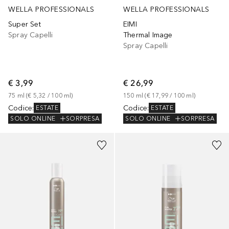
WELLA PROFESSIONALS
WELLA PROFESSIONALS
Super Set
EIMI
Spray Capelli
Thermal Image
Spray Capelli
€ 3,99
€ 26,99
75
ml
 (
€ 5,32
 / 
100
ml
)
150
ml
 (
€ 17,99
 / 
100
ml
)
Codice
:
Codice
:
ESTATE
ESTATE
SOLO ONLINE
SORPRESA
SOLO ONLINE
SORPRESA