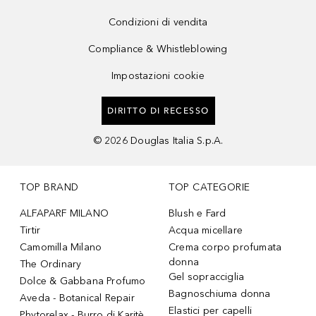
Condizioni di vendita
Compliance & Whistleblowing
Impostazioni cookie
DIRITTO DI RECESSO
©
2026
Douglas Italia S.p.A.
TOP BRAND
TOP CATEGORIE
ALFAPARF MILANO
Blush e Fard
Tirtir
Acqua micellare
Camomilla Milano
Crema corpo profumata
donna
The Ordinary
Gel sopracciglia
Dolce & Gabbana Profumo
Bagnoschiuma donna
Aveda - Botanical Repair
Elastici per capelli
Phytorelax - Burro di Karitè