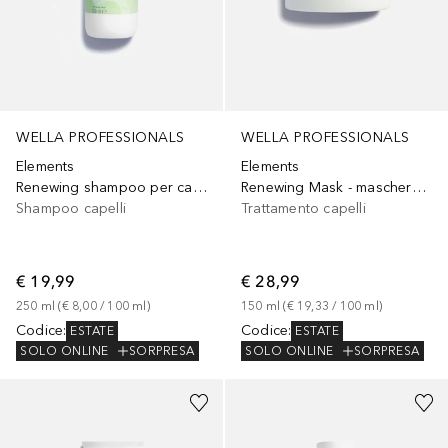
WELLA PROFESSIONALS
WELLA PROFESSIONALS
Elements
Elements
Renewing shampoo per capelli
Renewing Mask - maschera per capelli Rigenerante
Shampoo capelli
Trattamento capelli
€ 19,99
€ 28,99
250
ml
 (
€ 8,00
 / 
100
ml
)
150
ml
 (
€ 19,33
 / 
100
ml
)
Codice
:
Codice
:
ESTATE
ESTATE
SOLO ONLINE
SORPRESA
SOLO ONLINE
SORPRESA