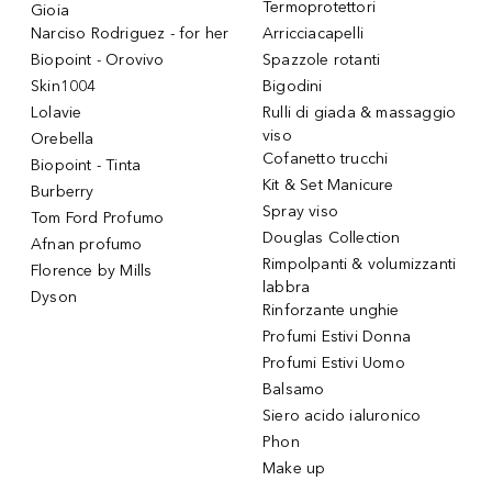
Termoprotettori
Gioia
Narciso Rodriguez - for her
Arricciacapelli
Biopoint - Orovivo
Spazzole rotanti
Skin1004
Bigodini
Lolavie
Rulli di giada & massaggio
viso
Orebella
Cofanetto trucchi
Biopoint - Tinta
Kit & Set Manicure
Burberry
Spray viso
Tom Ford Profumo
Douglas Collection
Afnan profumo
Rimpolpanti & volumizzanti
Florence by Mills
labbra
Dyson
Rinforzante unghie
Profumi Estivi Donna
Profumi Estivi Uomo
Balsamo
Siero acido ialuronico
Phon
Make up