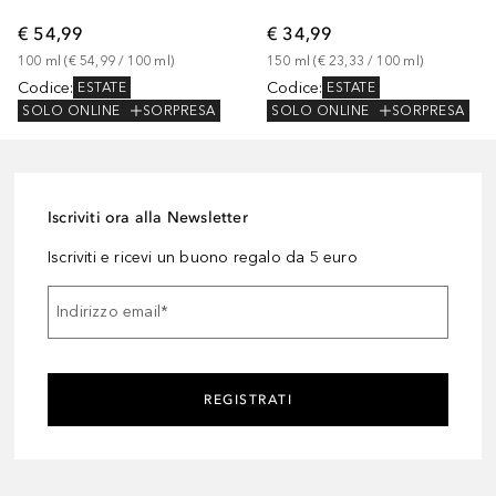
€ 54,99
€ 34,99
100
ml
 (
€ 54,99
 / 
100
ml
)
150
ml
 (
€ 23,33
 / 
100
ml
)
Codice
:
Codice
:
ESTATE
ESTATE
SOLO ONLINE
SORPRESA
SOLO ONLINE
SORPRESA
Iscriviti ora alla Newsletter
Iscriviti e ricevi un buono regalo da 5 euro
Indirizzo email
*
REGISTRATI