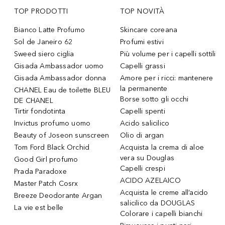
TOP PRODOTTI
TOP NOVITÀ
Bianco Latte Profumo
Skincare coreana
Sol de Janeiro 62
Profumi estivi
Sweed siero ciglia
Più volume per i capelli sottili
Gisada Ambassador uomo
Capelli grassi
Gisada Ambassador donna
Amore per i ricci: mantenere
la permanente
CHANEL Eau de toilette BLEU
Borse sotto gli occhi
DE CHANEL
Tirtir fondotinta
Capelli spenti
Invictus profumo uomo
Acido salicilico
Beauty of Joseon sunscreen
Olio di argan
Tom Ford Black Orchid
Acquista la crema di aloe
vera su Douglas
Good Girl profumo
Capelli crespi
Prada Paradoxe
ACIDO AZELAICO
Master Patch Cosrx
Acquista le creme all’acido
Breeze Deodorante Argan
salicilico da DOUGLAS
La vie est belle
Colorare i capelli bianchi