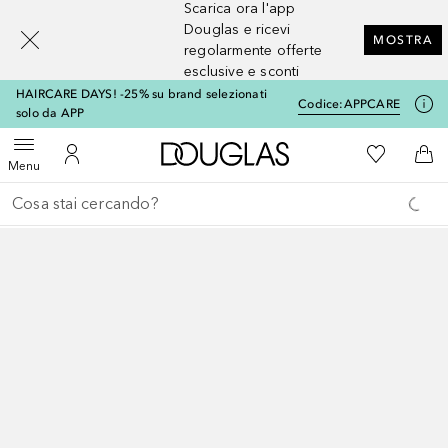
Scarica ora l'app
[navigation.slideout.screenreader]
Douglas e ricevi
MOSTRA
regolarmente offerte
esclusive e sconti
HAIRCARE DAYS! -25% su brand selezionati
Codice:
APPCARE
solo da APP
A Douglas Home
Alla Mia Li
Apri menu
Al Mio Account
Al 
Menu
Torna indietro
Esegui ricerca