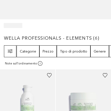
WELLA PROFESSIONALS - ELEMENTS
6
RISU
WELLA PROFESSIONALS - ELEMENTS
(
6
)
Filtri
Categorie
Prezzo
Tipo di prodotto
Genere
Note sull'ordinamento