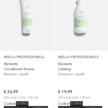
WELLA PROFESSIONALS
WELLA PROFESSIONALS
Elements
Elements
Conditioner Renew
Calming
Balsamo capelli
Shampoo capelli
€ 26,99
€ 19,99
200
ml
 (
€ 13,50
 / 
100
ml
)
250
ml
 (
€ 8,00
 / 
100
ml
)
Codice
:
Codice
:
ESTATE
ESTATE