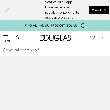
Scarica ora l'app
[navigation.slideout.screenreader]
Douglas e ricevi
MOSTRA
regolarmente offerte
esclusive e sconti
FINO AL -40% SUI PRODOTTI SOLARI
A Douglas Home
Alla Mia Li
Apri menu
Al Mio Account
Al 
Menu
Torna indietro
Esegui ricerca