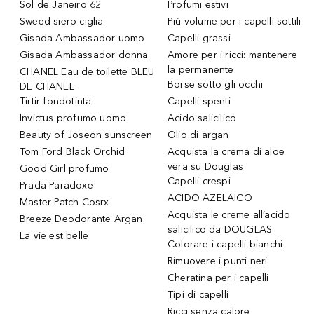
Sol de Janeiro 62
Profumi estivi
Sweed siero ciglia
Più volume per i capelli sottili
Gisada Ambassador uomo
Capelli grassi
Gisada Ambassador donna
Amore per i ricci: mantenere
la permanente
CHANEL Eau de toilette BLEU
Borse sotto gli occhi
DE CHANEL
Tirtir fondotinta
Capelli spenti
Invictus profumo uomo
Acido salicilico
Beauty of Joseon sunscreen
Olio di argan
Tom Ford Black Orchid
Acquista la crema di aloe
vera su Douglas
Good Girl profumo
Capelli crespi
Prada Paradoxe
ACIDO AZELAICO
Master Patch Cosrx
Acquista le creme all’acido
Breeze Deodorante Argan
salicilico da DOUGLAS
La vie est belle
Colorare i capelli bianchi
Rimuovere i punti neri
Cheratina per i capelli
Tipi di capelli
Ricci senza calore