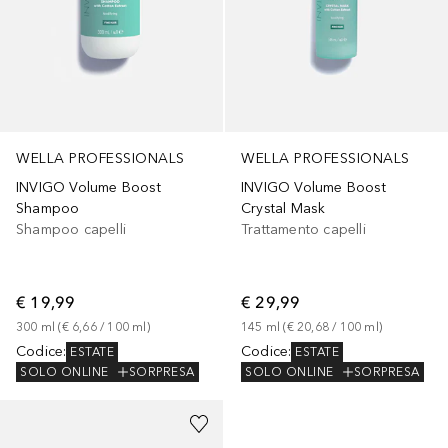
WELLA PROFESSIONALS
WELLA PROFESSIONALS
INVIGO Volume Boost
INVIGO Volume Boost
Shampoo
Crystal Mask
Shampoo capelli
Trattamento capelli
€ 19,99
€ 29,99
300
ml
 (
€ 6,66
 / 
100
ml
)
145
ml
 (
€ 20,68
 / 
100
ml
)
Codice
:
Codice
:
ESTATE
ESTATE
SOLO ONLINE
SORPRESA
SOLO ONLINE
SORPRESA