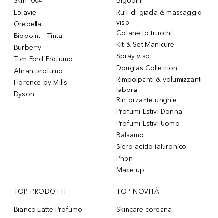
Skin1004
Bigodini
Lolavie
Rulli di giada & massaggio
viso
Orebella
Cofanetto trucchi
Biopoint - Tinta
Kit & Set Manicure
Burberry
Spray viso
Tom Ford Profumo
Douglas Collection
Afnan profumo
Rimpolpanti & volumizzanti
Florence by Mills
labbra
Dyson
Rinforzante unghie
Profumi Estivi Donna
Profumi Estivi Uomo
Balsamo
Siero acido ialuronico
Phon
Make up
TOP PRODOTTI
TOP NOVITÀ
Bianco Latte Profumo
Skincare coreana