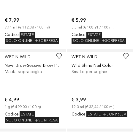
€ 7,99
€ 5,99
7.11
ml
 (
€ 112,38
 / 
100
ml
)
5.5
ml
 (
€ 108,91
 / 
100
ml
)
Codice
:
Codice
:
ESTATE
ESTATE
SOLO ONLINE
SORPRESA
SOLO ONLINE
SORPRESA
WET N WILD
WET N WILD
New! Brow-Sessive Brow Pencil
Wild Shine Nail Color
Matita sopracciglia
Smalto per unghie
€ 4,99
€ 3,99
1
g
 (
€ 499,00
 / 
100
g
)
12.3
ml
 (
€ 32,44
 / 
100
ml
)
Codice
:
Codice
:
ESTATE
ESTATE
SORPRESA
SOLO ONLINE
SORPRESA