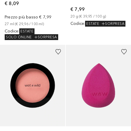
€ 8,09
€ 7,99
20
g
 (
€ 39,95
 / 
100
g
)
Prezzo più basso
€ 7,99
Codice
:
ESTATE
SORPRESA
27
ml
 (
€ 29,96
 / 
100
ml
)
Codice
:
ESTATE
SOLO ONLINE
SORPRESA