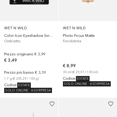
WET N WILD
WET N WILD
Color Icon Eyeshadow Single
Photo Focus Matte
Ombretto
Fondotinta
Prezzo originario
€ 3,99
€ 3,49
€ 8,99
Prezzo più basso
€ 3,39
30
ml
 (
€ 29,97
 / 
100
ml
)
Codice
:
ESTATE
1.7
g
 (
€ 205,29
 / 
100
g
)
SOLO ONLINE
SORPRESA
Codice
:
ESTATE
SOLO ONLINE
SORPRESA