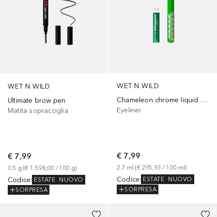
WET N WILD
WET N WILD
Chameleon chrome liquid eyeliner
Ultimate brow pen
Eyeliner
Matita sopracciglia
€ 7,99
€ 7,99
2.7
ml
 (
€ 295,93
 / 
100
ml
)
0.5
g
 (
€ 1.598,00
 / 
100
g
)
Codice
:
Codice
:
ESTATE
NUOVO
ESTATE
NUOVO
SORPRESA
SORPRESA