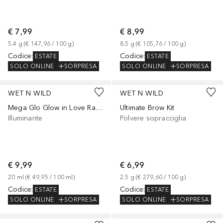
€ 7,99
€ 8,99
5.4
g
 (
€ 147,96
 / 
100
g
)
8.5
g
 (
€ 105,76
 / 
100
g
)
Codice
:
Codice
:
ESTATE
ESTATE
SOLO ONLINE
SORPRESA
SOLO ONLINE
SORPRESA
WET N WILD
WET N WILD
Mega Glo Glow in Love Radiance Liquid
Ultimate Brow Kit
Illuminante
Polvere sopracciglia
€ 9,99
€ 6,99
20
ml
 (
€ 49,95
 / 
100
ml
)
2.5
g
 (
€ 279,60
 / 
100
g
)
Codice
:
Codice
:
ESTATE
ESTATE
SOLO ONLINE
SORPRESA
SOLO ONLINE
SORPRESA
+
1