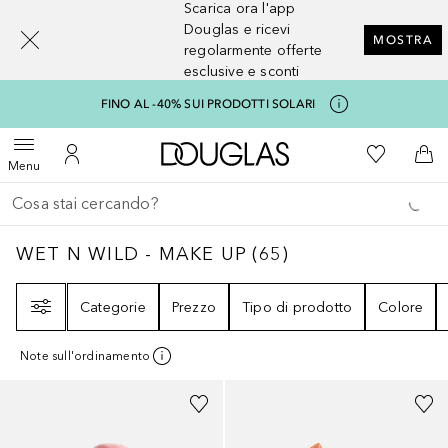
Scarica ora l'app
[navigation.slideout.screenreader]
Douglas e ricevi
MOSTRA
regolarmente offerte
esclusive e sconti
FINO AL -40% SUI PRODOTTI SOLARI
A Douglas Home
Alla Mia Li
Apri menu
Al Mio Account
Al 
Menu
Torna indietro
Esegui ricerca
WET N WILD - MAKE UP
65
RISULTATI
WET N WILD - MAKE UP
(
65
)
Filtri
Categorie
Prezzo
Tipo di prodotto
Colore
Note sull'ordinamento
+
10