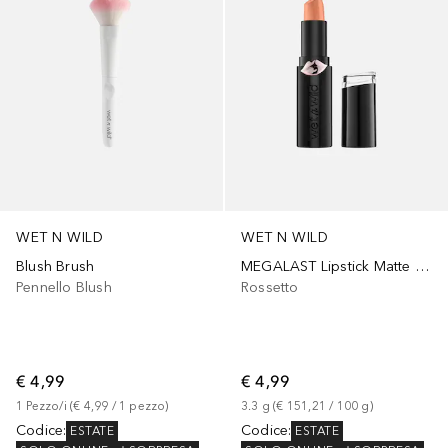
WET N WILD
WET N WILD
Blush Brush
MEGALAST Lipstick Matte Finish
Pennello Blush
Rossetto
€ 4,99
€ 4,99
1
Pezzo/i
 (
€ 4,99
 / 
1
pezzo
)
3.3
g
 (
€ 151,21
 / 
100
g
)
Codice
:
Codice
:
ESTATE
ESTATE