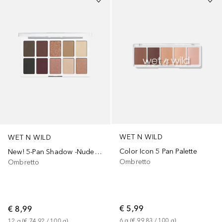
WET N WILD
WET N WILD
Color Icon 5 Pan Palette
New! 5-Pan Shadow -Nude Awakening
Ombretto
Ombretto
€ 5,99
€ 8,99
6
g
 (
€ 99,83
 / 
100
g
)
12
g
 (
€ 74,92
 / 
100
g
)