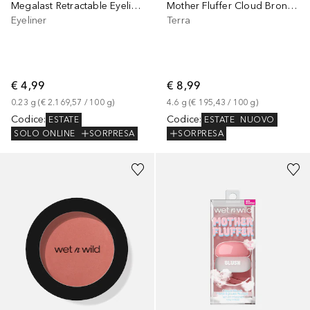
Megalast Retractable Eyeliner
Mother Fluffer Cloud Bronzer
Eyeliner
Terra
€ 4,99
€ 8,99
0.23
g
 (
€ 2.169,57
 / 
100
g
)
4.6
g
 (
€ 195,43
 / 
100
g
)
Codice
:
Codice
:
ESTATE
ESTATE
NUOVO
SOLO ONLINE
SORPRESA
SORPRESA