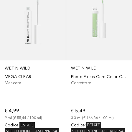
WET N WILD
WET N WILD
Photo Focus Care Color Corrector
MEGA CLEAR
Correttore
Mascara
€ 5,49
€ 4,99
3.3
ml
 (
€ 166,36
 / 
100
ml
)
9
ml
 (
€ 55,44
 / 
100
ml
)
Codice
:
Codice
:
ESTATE
ESTATE
SOLO ONLINE
SORPRESA
SOLO ONLINE
SORPRESA