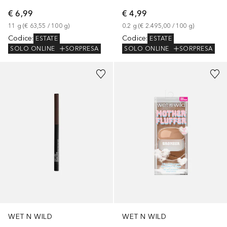
€ 6,99
€ 4,99
11
g
 (
€ 63,55
 / 
100
g
)
0.2
g
 (
€ 2.495,00
 / 
100
g
)
Codice
:
Codice
:
ESTATE
ESTATE
SOLO ONLINE
SORPRESA
SOLO ONLINE
SORPRESA
WET N WILD
WET N WILD