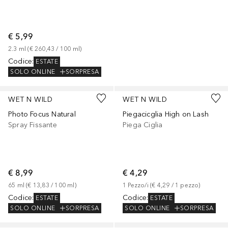
€ 5,99
2.3
ml
 (
€ 260,43
 / 
100
ml
)
Codice
:
ESTATE
SOLO ONLINE
SORPRESA
WET N WILD
WET N WILD
Photo Focus Natural
Piegacicglia High on Lash
Spray Fissante
Piega Ciglia
€ 8,99
€ 4,29
65
ml
 (
€ 13,83
 / 
100
ml
)
1
Pezzo/i
 (
€ 4,29
 / 
1
pezzo
)
Codice
:
Codice
:
ESTATE
ESTATE
SOLO ONLINE
SORPRESA
SOLO ONLINE
SORPRESA