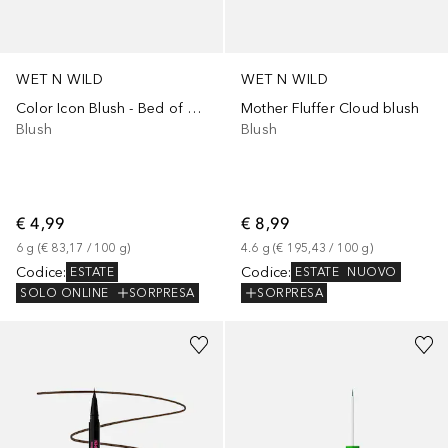
WET N WILD
WET N WILD
Color Icon Blush - Bed of Roses
Mother Fluffer Cloud blush
Blush
Blush
€ 4,99
€ 8,99
6
g
 (
€ 83,17
 / 
100
g
)
4.6
g
 (
€ 195,43
 / 
100
g
)
Codice
:
Codice
:
ESTATE
ESTATE
NUOVO
SOLO ONLINE
SORPRESA
SORPRESA