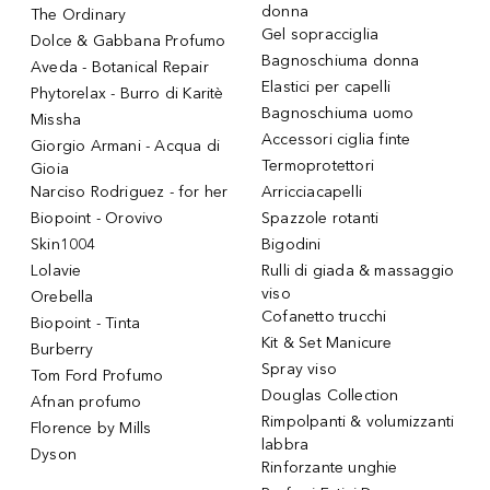
donna
The Ordinary
Gel sopracciglia
Dolce & Gabbana Profumo
Bagnoschiuma donna
Aveda - Botanical Repair
Elastici per capelli
Phytorelax - Burro di Karitè
Bagnoschiuma uomo
Missha
Accessori ciglia finte
Giorgio Armani - Acqua di
Termoprotettori
Gioia
Narciso Rodriguez - for her
Arricciacapelli
Biopoint - Orovivo
Spazzole rotanti
Skin1004
Bigodini
Lolavie
Rulli di giada & massaggio
viso
Orebella
Cofanetto trucchi
Biopoint - Tinta
Kit & Set Manicure
Burberry
Spray viso
Tom Ford Profumo
Douglas Collection
Afnan profumo
Rimpolpanti & volumizzanti
Florence by Mills
labbra
Dyson
Rinforzante unghie