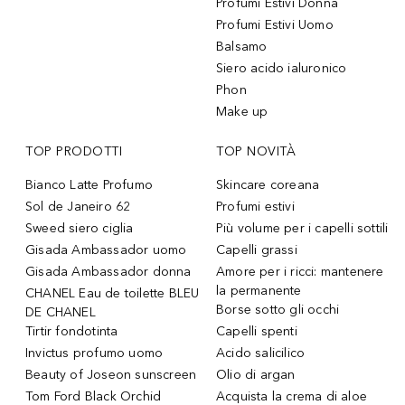
Profumi Estivi Donna
Profumi Estivi Uomo
Balsamo
Siero acido ialuronico
Phon
Make up
TOP PRODOTTI
TOP NOVITÀ
Bianco Latte Profumo
Skincare coreana
Sol de Janeiro 62
Profumi estivi
Sweed siero ciglia
Più volume per i capelli sottili
Gisada Ambassador uomo
Capelli grassi
Gisada Ambassador donna
Amore per i ricci: mantenere
la permanente
CHANEL Eau de toilette BLEU
Borse sotto gli occhi
DE CHANEL
Tirtir fondotinta
Capelli spenti
Invictus profumo uomo
Acido salicilico
Beauty of Joseon sunscreen
Olio di argan
Tom Ford Black Orchid
Acquista la crema di aloe