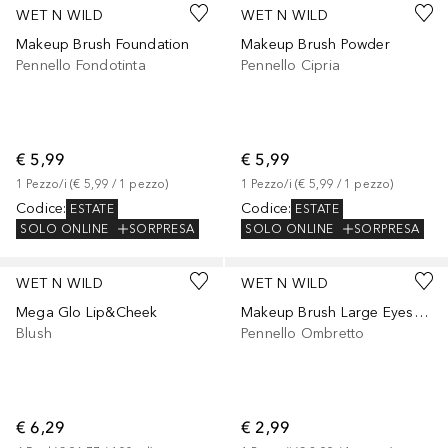
WET N WILD
WET N WILD
Makeup Brush Foundation
Makeup Brush Powder
Pennello Fondotinta
Pennello Cipria
€ 5,99
€ 5,99
1
Pezzo/i
 (
€ 5,99
 / 
1
pezzo
)
1
Pezzo/i
 (
€ 5,99
 / 
1
pezzo
)
Codice
:
Codice
:
ESTATE
ESTATE
SOLO ONLINE
SORPRESA
SOLO ONLINE
SORPRESA
WET N WILD
WET N WILD
Mega Glo Lip&Cheek
Makeup Brush Large Eyeshadow
Blush
Pennello Ombretto
€ 6,29
€ 2,99