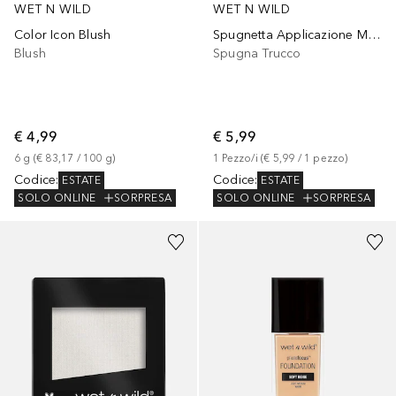
WET N WILD
WET N WILD
Color Icon Blush
Spugnetta Applicazione Makeup
Blush
Spugna Trucco
€ 4,99
€ 5,99
6
g
 (
€ 83,17
 / 
100
g
)
1
Pezzo/i
 (
€ 5,99
 / 
1
pezzo
)
Codice
:
Codice
:
ESTATE
ESTATE
SOLO ONLINE
SORPRESA
SOLO ONLINE
SORPRESA
+
3
+
3