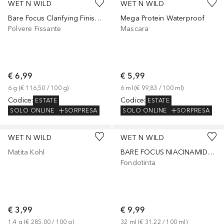
WET N WILD
WET N WILD
Bare Focus Clarifying Finishing Powder
Mega Protein Waterproof
Polvere Fissante
Mascara
€ 6,99
€ 5,99
6
g
 (
€ 116,50
 / 
100
g
)
6
ml
 (
€ 99,83
 / 
100
ml
)
Codice
:
Codice
:
ESTATE
ESTATE
SOLO ONLINE
SORPRESA
SOLO ONLINE
SORPRESA
+
3
WET N WILD
WET N WILD
Matita Kohl
BARE FOCUS NIACINAMIDE SKIN TINT
Fondotinta
€ 3,99
€ 9,99
1.4
g
 (
€ 285,00
 / 
100
g
)
32
ml
 (
€ 31,22
 / 
100
ml
)