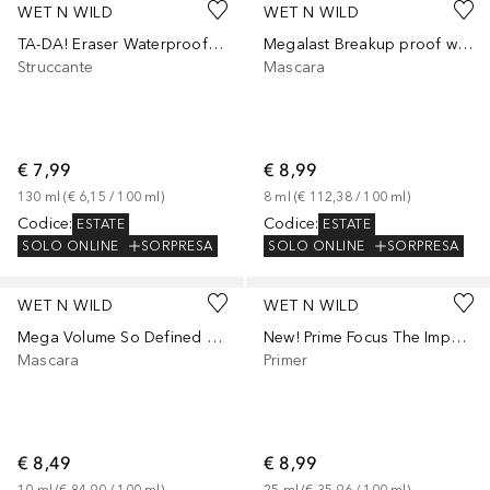
WET N WILD
WET N WILD
TA-DA! Eraser Waterproof Eye & Lip Makeup Remover
Megalast Breakup proof waterproof boosting mascara - Ultra Black
Struccante
Mascara
€ 7,99
€ 8,99
130
ml
 (
€ 6,15
 / 
100
ml
)
8
ml
 (
€ 112,38
 / 
100
ml
)
Codice
:
Codice
:
ESTATE
ESTATE
SOLO ONLINE
SORPRESA
SOLO ONLINE
SORPRESA
WET N WILD
WET N WILD
Mega Volume So Defined Mascara
New! Prime Focus The Impossible Primer
Mascara
Primer
€ 8,49
€ 8,99