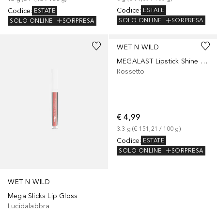
Codice
:
Codice
:
ESTATE
ESTATE
SOLO ONLINE
SORPRESA
SOLO ONLINE
SORPRESA
+
4
+
8
WET N WILD
MEGALAST Lipstick Shine Finish
Rossetto
€ 4,99
3.3
g
 (
€ 151,21
 / 
100
g
)
Codice
:
ESTATE
SOLO ONLINE
SORPRESA
WET N WILD
Mega Slicks Lip Gloss
Lucidalabbra