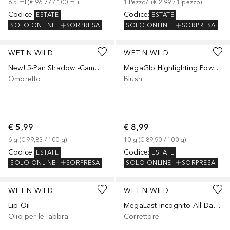
6.5
ml
 (
€ 96,77
 / 
100
ml
)
1
Pezzo/i
 (
€ 2,99
 / 
1
pezzo
)
Codice
:
Codice
:
ESTATE
ESTATE
SOLO ONLINE
SORPRESA
SOLO ONLINE
SORPRESA
WET N WILD
WET N WILD
New! 5-Pan Shadow -Camo-flaunt
MegaGlo Highlighting Powder
Ombretto
Blush
€ 5,99
€ 8,99
6
g
 (
€ 99,83
 / 
100
g
)
10
g
 (
€ 89,90
 / 
100
g
)
Codice
:
Codice
:
ESTATE
ESTATE
SOLO ONLINE
SORPRESA
SOLO ONLINE
SORPRESA
+
8
+
3
WET N WILD
WET N WILD
Lip Oil
MegaLast Incognito All-Day Full Coverage
Olio per le labbra
Correttore