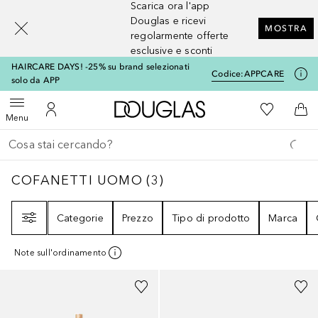
Scarica ora l'app
[navigation.slideout.screenreader]
Douglas e ricevi
MOSTRA
regolarmente offerte
esclusive e sconti
HAIRCARE DAYS! -25% su brand selezionati
Codice:
APPCARE
solo da APP
A Douglas Home
Alla Mia Li
Apri menu
Al Mio Account
Al 
Menu
Torna indietro
Esegui ricerca
COFANETTI UOMO
3
RISULTATI
COFANETTI UOMO
(
3
)
Filtri
Categorie
Prezzo
Tipo di prodotto
Marca
Note sull'ordinamento