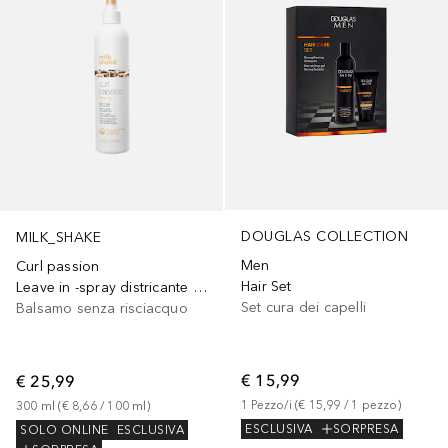
DOUGLAS COLLECTION
MILK_SHAKE
Men
Curl passion
Hair Set
Leave in -spray districante leave in per capelli ricci definiti
Set cura dei capelli
Balsamo senza risciacquo
€ 15,99
€ 25,99
1
Pezzo/i
 (
€ 15,99
 / 
1
pezzo
)
300
ml
 (
€ 8,66
 / 
100
ml
)
ESCLUSIVA
SORPRESA
SOLO ONLINE
ESCLUSIVA