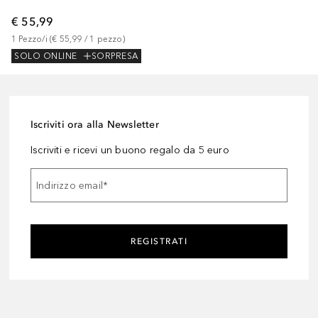
€ 55,99
1
Pezzo/i
 (
€ 55,99
 / 
1
pezzo
)
SOLO ONLINE
SORPRESA
Iscriviti ora alla Newsletter
Iscriviti e ricevi un buono regalo da 5 euro
Indirizzo email
*
REGISTRATI