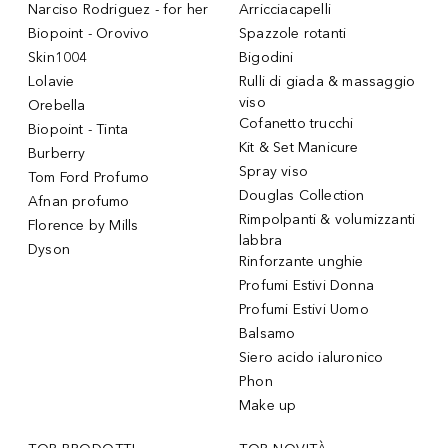
Narciso Rodriguez - for her
Arricciacapelli
Biopoint - Orovivo
Spazzole rotanti
Skin1004
Bigodini
Lolavie
Rulli di giada & massaggio
viso
Orebella
Cofanetto trucchi
Biopoint - Tinta
Kit & Set Manicure
Burberry
Spray viso
Tom Ford Profumo
Douglas Collection
Afnan profumo
Rimpolpanti & volumizzanti
Florence by Mills
labbra
Dyson
Rinforzante unghie
Profumi Estivi Donna
Profumi Estivi Uomo
Balsamo
Siero acido ialuronico
Phon
Make up