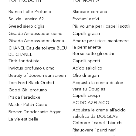
TOP PRODOTTI
TOP NOVITÀ
Bianco Latte Profumo
Skincare coreana
Sol de Janeiro 62
Profumi estivi
Sweed siero ciglia
Più volume per i capelli sottili
Gisada Ambassador uomo
Capelli grassi
Gisada Ambassador donna
Amore per i ricci: mantenere
la permanente
CHANEL Eau de toilette BLEU
Borse sotto gli occhi
DE CHANEL
Tirtir fondotinta
Capelli spenti
Invictus profumo uomo
Acido salicilico
Beauty of Joseon sunscreen
Olio di argan
Tom Ford Black Orchid
Acquista la crema di aloe
vera su Douglas
Good Girl profumo
Capelli crespi
Prada Paradoxe
ACIDO AZELAICO
Master Patch Cosrx
Acquista le creme all’acido
Breeze Deodorante Argan
salicilico da DOUGLAS
La vie est belle
Colorare i capelli bianchi
Rimuovere i punti neri