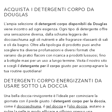
ACQUISTA I DETERGENTI CORPO DA
DOUGLAS
L'ampia selezione di
detergenti corpo disponibili da Douglas
viene incontro ad ogni esigenza. Ogni tipo di detergente offre
una sensazione diversa, dalla schiuma leggera dei
docciaschiuma agli oli nutrienti e alle fragranze rilassanti di sali
e oli da bagno. Oltre alla tipologia di prodotto puoi anche
scegliere tra diverse profumazioni e diversi formati che
variano da pratici flaconi con ricarica a prodotti lussuosi, fino
a bottiglie maxi per un uso a lungo termine. Visita il nostro sito
e scegli il
detergente per il corpo
giusto per accompagnare la
tua routine quotidiana!
DETERGENTI CORPO ENERGIZZANTI DA
USARE SOTTO LA DOCCIA
Una bella doccia rinvigorente è l'ideale per cominciare la
giornata con il piede giusto. I
detergenti corpo per la doccia
,
come il
docciaschiuma
, il
gel doccia
e l'
olio doccia
, aiutano a
pulire la pelle in modo efficace e offrono spesso una