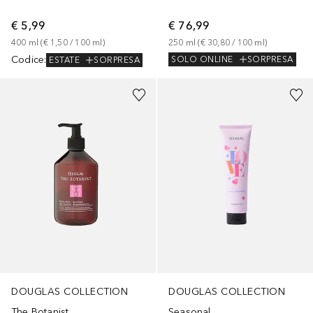
€ 5,99
€ 76,99
400
ml
 (
€ 1,50
 / 
100
ml
)
250
ml
 (
€ 30,80
 / 
100
ml
)
Codice
:
SOLO ONLINE
SORPRESA
ESTATE
SORPRESA
DOUGLAS COLLECTION
DOUGLAS COLLECTION
The Botanist
Seasonal