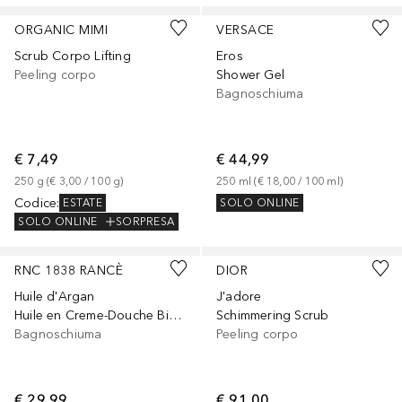
ORGANIC MIMI
VERSACE
Scrub Corpo Lifting
Eros
Peeling corpo
Shower Gel
Bagnoschiuma
€ 7,49
€ 44,99
250
g
 (
€ 3,00
 / 
100
g
)
250
ml
 (
€ 18,00
 / 
100
ml
)
Codice
:
SOLO ONLINE
ESTATE
SOLO ONLINE
SORPRESA
RNC 1838 RANCÈ
DIOR
Huile d'Argan
J'adore
Huile en Creme-Douche Bio-Pluri-Active Anti-Age
Schimmering Scrub
Bagnoschiuma
Peeling corpo
€ 29,99
€ 91,00