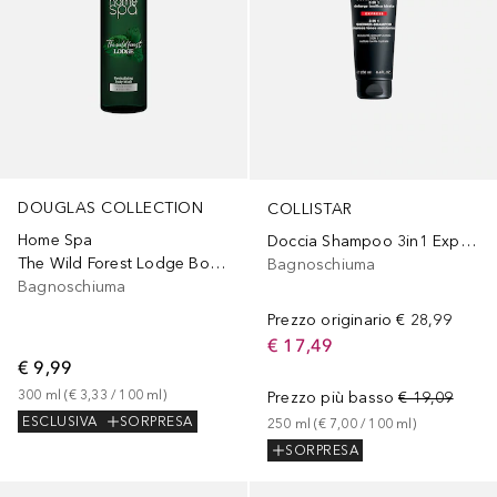
DOUGLAS COLLECTION
COLLISTAR
Home Spa
Doccia Shampoo 3in1 Express
The Wild Forest Lodge Body Wash
Bagnoschiuma
Bagnoschiuma
Prezzo originario
€ 28,99
€ 17,49
€ 9,99
300
ml
 (
€ 3,33
 / 
100
ml
)
Prezzo più basso
€ 19,09
ESCLUSIVA
SORPRESA
250
ml
 (
€ 7,00
 / 
100
ml
)
SORPRESA