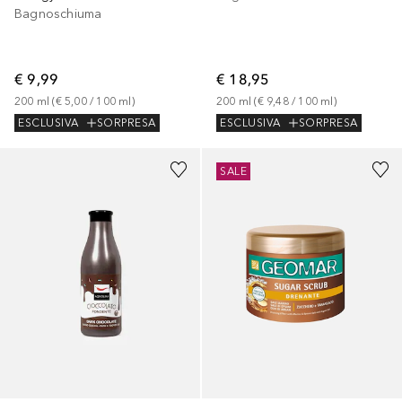
Bagnoschiuma
€ 9,99
€ 18,95
200
ml
 (
€ 5,00
 / 
100
ml
)
200
ml
 (
€ 9,48
 / 
100
ml
)
ESCLUSIVA
SORPRESA
ESCLUSIVA
SORPRESA
SALE