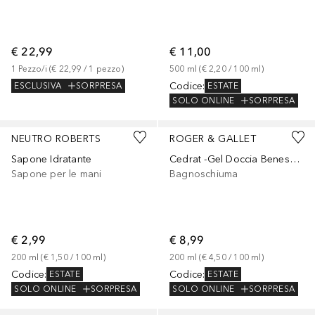
€ 22,99
€ 11,00
1
Pezzo/i
 (
€ 22,99
 / 
1
pezzo
)
500
ml
 (
€ 2,20
 / 
100
ml
)
Codice
:
ESCLUSIVA
SORPRESA
ESTATE
SOLO ONLINE
SORPRESA
NEUTRO ROBERTS
ROGER & GALLET
Sapone Idratante
Cedrat -Gel Doccia Benessere
Sapone per le mani
Bagnoschiuma
€ 2,99
€ 8,99
200
ml
 (
€ 1,50
 / 
100
ml
)
200
ml
 (
€ 4,50
 / 
100
ml
)
Codice
:
Codice
:
ESTATE
ESTATE
SOLO ONLINE
SORPRESA
SOLO ONLINE
SORPRESA