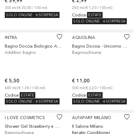
€ 59,99
€ 2,99
300
ml
 (
€ 20,00
 / 
100
ml
)
250
ml
 (
€ 1,20
 / 
100
ml
)
Codice
:
SOLO ONLINE
SORPRESA
ESTATE
SOLO ONLINE
SORPRESA
INTRA
AQUOLINA
Bagno Doccia Biologico Argan & Jojoba Emolliente
Bagno Doccia - Unicorno Zuccheroso
Additivo bagno
Bagnoschiuma
€ 5,50
€ 11,00
400
ml
 (
€ 1,38
 / 
100
ml
)
500
ml
 (
€ 2,20
 / 
100
ml
)
Codice
:
Codice
:
ESTATE
ESTATE
SOLO ONLINE
SORPRESA
SOLO ONLINE
SORPRESA
I LOVE COSMETICS
ALFAPARF MILANO
Shower Gel Strawberry e Cream
Il Salone Milano
Bagnoschiuma
Keratin Conditioner