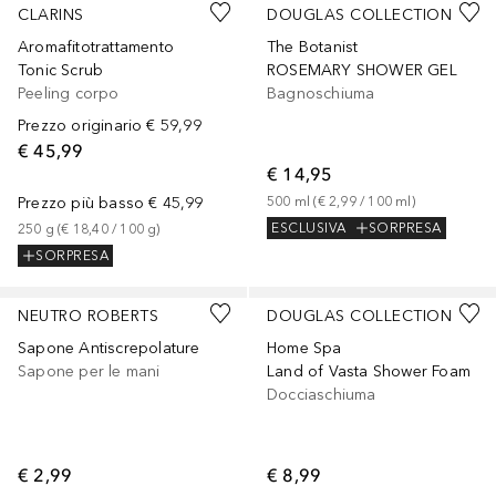
CLARINS
DOUGLAS COLLECTION
Aromafitotrattamento
The Botanist
Tonic Scrub
ROSEMARY SHOWER GEL
Peeling corpo
Bagnoschiuma
Prezzo originario
€ 59,99
€ 45,99
€ 14,95
Prezzo più basso
€ 45,99
500
ml
 (
€ 2,99
 / 
100
ml
)
ESCLUSIVA
SORPRESA
250
g
 (
€ 18,40
 / 
100
g
)
SORPRESA
NEUTRO ROBERTS
DOUGLAS COLLECTION
Sapone Antiscrepolature
Home Spa
Sapone per le mani
Land of Vasta Shower Foam
Docciaschiuma
€ 2,99
€ 8,99