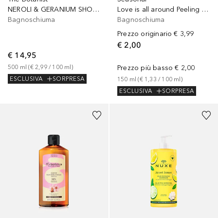
NEROLI & GERANIUM SHOWER GEL
Love is all around Peeling Shower Scrub
Bagnoschiuma
Bagnoschiuma
Prezzo originario
€ 3,99
€ 2,00
€ 14,95
500
ml
 (
€ 2,99
 / 
100
ml
)
Prezzo più basso
€ 2,00
ESCLUSIVA
SORPRESA
150
ml
 (
€ 1,33
 / 
100
ml
)
ESCLUSIVA
SORPRESA