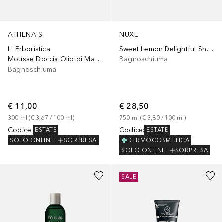
ATHENA'S
NUXE
L' Erboristica
Sweet Lemon Delightful Shower Gel
Mousse Doccia Olio di Mandorle Dolci
Bagnoschiuma
Bagnoschiuma
€ 11,00
€ 28,50
300
ml
 (
€ 3,67
 / 
100
ml
)
750
ml
 (
€ 3,80
 / 
100
ml
)
Codice
:
Codice
:
ESTATE
ESTATE
SOLO ONLINE
SORPRESA
DERMOCOSMETICA
SOLO ONLINE
SORPRESA
SALE