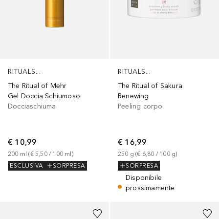
RITUALS...
RITUALS...
The Ritual of Mehr
The Ritual of Sakura
Gel Doccia Schiumoso
Renewing
Docciaschiuma
Peeling corpo
€ 10,99
€ 16,99
200
ml
 (
€ 5,50
 / 
100
ml
)
250
g
 (
€ 6,80
 / 
100
g
)
ESCLUSIVA
SORPRESA
SORPRESA
Disponibile
prossimamente