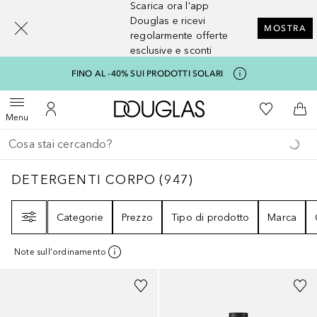
Scarica ora l'app
[navigation.slideout.screenreader]
Douglas e ricevi
MOSTRA
regolarmente offerte
esclusive e sconti
FINO AL -40% SUI PRODOTTI SOLARI
A Douglas Home
Alla Mia Li
Apri menu
Al Mio Account
Al 
Menu
Torna indietro
Esegui ricerca
DETERGENTI CORPO
947
RISULTATI
DETERGENTI CORPO
(
947
)
Filtri
Categorie
Prezzo
Tipo di prodotto
Marca
Note sull'ordinamento
Sponsorizzato
Sponsorizzato