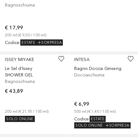
Bagnoschiuma
€ 17,99
200
ml
 (
€ 9,00
 / 
100
ml
)
Codice
:
ESTATE
SORPRESA
ISSEY MIYAKE
INTESA
Le Sel d‘Issey
Bagno Doccia Ginseng
SHOWER GEL
Docciaschiuma
Bagnoschiuma
€ 43,89
€ 6,99
200
ml
 (
€ 21,95
 / 
100
ml
)
500
ml
 (
€ 1,40
 / 
100
ml
)
Codice
:
SOLO ONLINE
ESTATE
SOLO ONLINE
SORPRESA