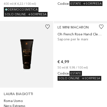
Codice
:
ESTATE
SORPRESA
400
ml
 (
€ 4,22
 / 
100
ml
)
DERMOCOSMETICA
SOLO ONLINE
SORPRESA
LE MINI MACARON
Oh French Rose Hand Cleansing Spray
Sapone per le mani
€ 4,99
50
ml
 (
€ 9,98
 / 
100
ml
)
Codice
:
ESTATE
SOLO ONLINE
SORPRESA
LAURA BIAGIOTTI
Roma Uomo
Nero Estremo