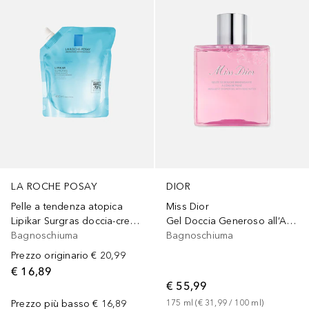
LA ROCHE POSAY
DIOR
Pelle a tendenza atopica
Miss Dior
Lipikar Surgras doccia-crema detergente relipidante anti-secchezza
Gel Doccia Generoso all’Acqua di Rosa
Bagnoschiuma
Bagnoschiuma
Prezzo originario
€ 20,99
€ 16,89
€ 55,99
Prezzo più basso
€ 16,89
175
ml
 (
€ 31,99
 / 
100
ml
)