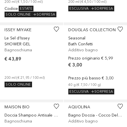
200
ml
 (
€ 1,50
 / 
100
ml
)
200
ml
 (
€ 4,50
 / 
100
ml
)
Codice
:
ESCLUSIVA
SORPRESA
ESTATE
SOLO ONLINE
SORPRESA
Sponsorizzato
Sponsorizzato
ISSEY MIYAKE
DOUGLAS COLLECTION
Le Sel d‘Issey
Seasonal
SHOWER GEL
Bath Confetti
Bagnoschiuma
Additivo bagno
€ 43,89
Prezzo originario
€ 5,99
€ 3,00
200
ml
 (
€ 21,95
 / 
100
ml
)
Prezzo più basso
€ 3,00
SOLO ONLINE
40
g
 (
€ 7,50
 / 
100
g
)
ESCLUSIVA
SORPRESA
MAISON BIO
AQUOLINA
Doccia Shampoo Antisale e Idratante
Bagno Doccia - Cocco Delicato
Bagnoschiuma
Additivo bagno