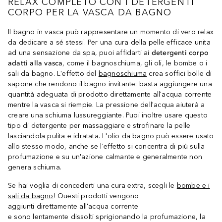
RELAX COMPLETO CON I DETERGENTI
CORPO PER LA VASCA DA BAGNO
Il bagno in vasca può rappresentare un momento di vero relax
da dedicare a sé stessi. Per una cura della pelle efficace unita
ad una sensazione da spa, puoi affidarti ai
detergenti corpo
adatti alla vasca
, come il bagnoschiuma, gli oli, le bombe o i
sali da bagno. L'effetto del
bagnoschiuma
crea soffici bolle di
sapone che rendono il bagno invitante: basta aggiungere una
quantità adeguata di prodotto direttamente all'acqua corrente
mentre la vasca si riempie. La pressione dell'acqua aiuterà a
creare una schiuma lussureggiante. Puoi inoltre usare questo
tipo di detergente per massaggiare e strofinare la pelle
lasciandola pulita e idratata. L'
olio da bagno
può essere usato
allo stesso modo, anche se l'effetto si concentra di più sulla
profumazione e su un'azione calmante e generalmente non
genera schiuma.
Se hai voglia di concederti una cura extra, scegli le
bombe e i
sali da bagno
! Questi prodotti vengono
aggiunti direttamente all'acqua corrente
e sono lentamente dissolti sprigionando la profumazione, la