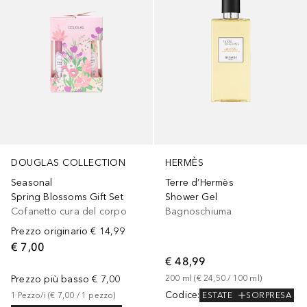
DOUGLAS COLLECTION
HERMÈS
Seasonal
Terre d’Hermès
Spring Blossoms Gift Set
Shower Gel
Cofanetto cura del corpo
Bagnoschiuma
Prezzo originario
€ 14,99
€ 7,00
€ 48,99
Prezzo più basso
€ 7,00
200
ml
 (
€ 24,50
 / 
100
ml
)
Codice
:
ESTATE
SORPRESA
1
Pezzo/i
 (
€ 7,00
 / 
1
pezzo
)