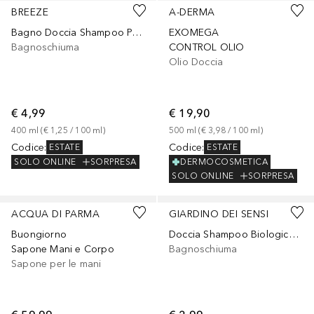
BREEZE
A-DERMA
Bagno Doccia Shampoo Patchouly
EXOMEGA
Bagnoschiuma
CONTROL OLIO
Olio Doccia
€ 4,99
€ 19,90
400
ml
 (
€ 1,25
 / 
100
ml
)
500
ml
 (
€ 3,98
 / 
100
ml
)
Codice
:
Codice
:
ESTATE
ESTATE
SOLO ONLINE
SORPRESA
DERMOCOSMETICA
SOLO ONLINE
SORPRESA
ACQUA DI PARMA
GIARDINO DEI SENSI
Buongiorno
Doccia Shampoo Biologico Argan
Sapone Mani e Corpo
Bagnoschiuma
Sapone per le mani