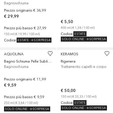
Bagnoschiuma
Prezzo originario
€ 36,99
€ 29,99
€ 5,50
Prezzo più basso
€ 27,99
400
ml
 (
€ 1,38
 / 
100
ml
)
Codice
:
ESTATE
150
ml
 (
€ 19,99
 / 
100
ml
)
SOLO ONLINE
SORPRESA
Codice
:
ESTATE
SORPRESA
AQUOLINA
KERAMOS
Bagno Schiuma Pelle Sublime
Rigenera
Bagnoschiuma
Trattamento capelli e corpo
Prezzo originario
€ 11,99
€ 9,59
€ 50,00
Prezzo più basso
€ 9,59
150
ml
 (
€ 33,33
 / 
100
ml
)
Codice
:
ESTATE
250
ml
 (
€ 3,84
 / 
100
ml
)
SOLO ONLINE
SORPRESA
SOLO ONLINE
SORPRESA
Sponsorizzato
Sponsorizzato