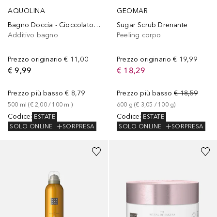
AQUOLINA
GEOMAR
Bagno Doccia - Cioccolato Fondente
Sugar Scrub Drenante
Additivo bagno
Peeling corpo
Prezzo originario
€ 11,00
Prezzo originario
€ 19,99
€ 9,99
€ 18,29
Prezzo più basso
€ 8,79
Prezzo più basso
€ 18,59
500
ml
 (
€ 2,00
 / 
100
ml
)
600
g
 (
€ 3,05
 / 
100
g
)
Codice
:
Codice
:
ESTATE
ESTATE
SOLO ONLINE
SORPRESA
SOLO ONLINE
SORPRESA
Sponsorizzato
Sponsorizzato