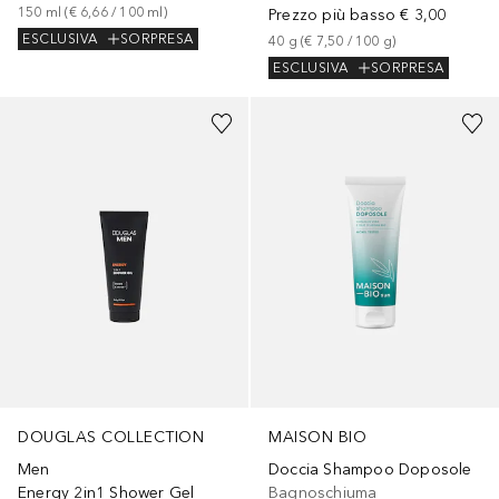
150
ml
 (
€ 6,66
 / 
100
ml
)
Prezzo più basso
€ 3,00
ESCLUSIVA
SORPRESA
40
g
 (
€ 7,50
 / 
100
g
)
ESCLUSIVA
SORPRESA
DOUGLAS COLLECTION
MAISON BIO
Men
Doccia Shampoo Doposole
Energy 2in1 Shower Gel
Bagnoschiuma