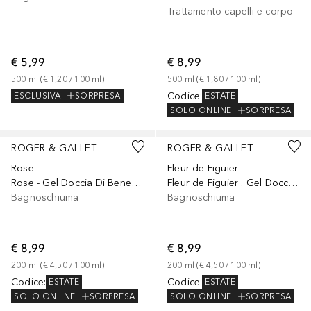
Trattamento capelli e corpo
€ 5,99
€ 8,99
500
ml
 (
€ 1,20
 / 
100
ml
)
500
ml
 (
€ 1,80
 / 
100
ml
)
Codice
:
ESCLUSIVA
SORPRESA
ESTATE
SOLO ONLINE
SORPRESA
ROGER & GALLET
ROGER & GALLET
Rose
Fleur de Figuier
Rose - Gel Doccia Di Benessere
Fleur de Figuier . Gel Doccia Benessere
Bagnoschiuma
Bagnoschiuma
€ 8,99
€ 8,99
200
ml
 (
€ 4,50
 / 
100
ml
)
200
ml
 (
€ 4,50
 / 
100
ml
)
Codice
:
Codice
:
ESTATE
ESTATE
SOLO ONLINE
SORPRESA
SOLO ONLINE
SORPRESA