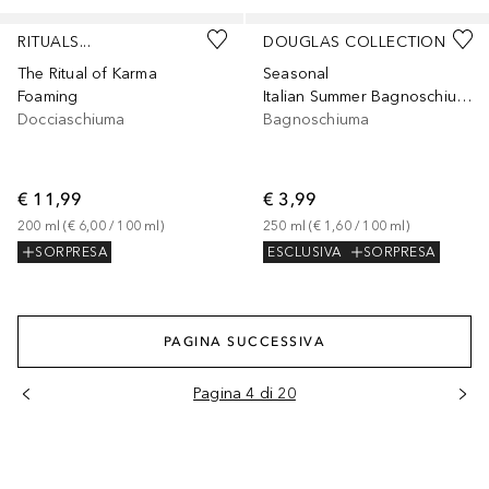
RITUALS...
DOUGLAS COLLECTION
The Ritual of Karma
Seasonal
Foaming
Italian Summer Bagnoschiuma
Docciaschiuma
Bagnoschiuma
€ 11,99
€ 3,99
200
ml
 (
€ 6,00
 / 
100
ml
)
250
ml
 (
€ 1,60
 / 
100
ml
)
SORPRESA
ESCLUSIVA
SORPRESA
PAGINA SUCCESSIVA
Pagina 4 di 20