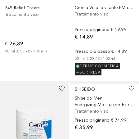
Crema Viso Idratante PM con Acido Ialuronico, Niacinamide e 3 Ceramidi Essenziali
345 Relief Cream
Trattamento viso
Trattamento viso
Prezzo originario
€ 19,99
€ 14,89
€ 26,89
Prezzo più basso
€ 14,89
50
ml
 (
€ 53,78
 / 
100
ml
)
52
ml
 (
€ 28,63
 / 
100
ml
)
DERMOCOSMETICA
SORPRESA
SHISEIDO
Shiseido Men
Energizing Moisturizer Extra Light Fluid
Trattamento viso
Prezzo originario
€ 74,99
€ 35,99