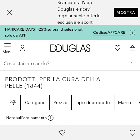
Scarica ora l'app
[navigation.slideout.screenreader]
Douglas e ricevi
MOSTRA
regolarmente offerte
esclusive e sconti
HAIRCARE DAYS! -25% su brand selezionati
Codice:
APPCARE
solo da APP
A Douglas Home
Alla Mia Li
Apri menu
Al Mio Account
Al 
Menu
Torna indietro
Esegui ricerca
PRODOTTI PER LA CURA DELLA PELLE
184
PRODOTTI PER LA CURA DELLA
PELLE
(
1844
)
Filtri
Categorie
Prezzo
Tipo di prodotto
Marca
Note sull'ordinamento
Sponsorizzato
Sponsorizzato