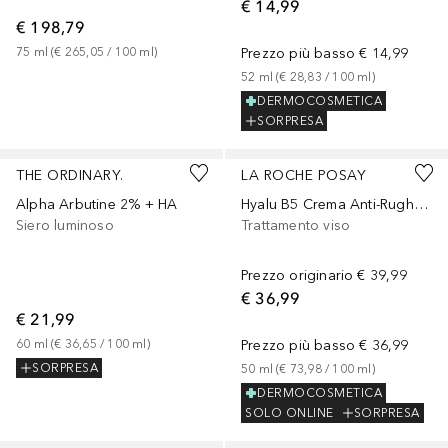
€ 14,99
€ 198,79
75
ml
 (
€ 265,05
 / 
100
ml
)
Prezzo più basso
€ 14,99
52
ml
 (
€ 28,83
 / 
100
ml
)
DERMOCOSMETICA
SORPRESA
THE ORDINARY.
LA ROCHE POSAY
Alpha Arbutine 2% + HA
Hyalu B5 Crema Anti-Rughe Rassodante
Siero luminoso
Trattamento viso
Prezzo originario
€ 39,99
€ 36,99
€ 21,99
60
ml
 (
€ 36,65
 / 
100
ml
)
Prezzo più basso
€ 36,99
SORPRESA
50
ml
 (
€ 73,98
 / 
100
ml
)
DERMOCOSMETICA
SOLO ONLINE
SORPRESA