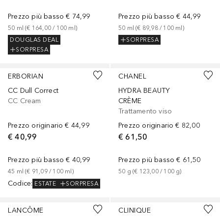
Prezzo più basso
€ 74,99
Prezzo più basso
€ 44,99
50
ml
 (
€ 164,00
 / 
100
ml
)
50
ml
 (
€ 89,98
 / 
100
ml
)
DOUGLAS DEAL
SORPRESA
SORPRESA
ERBORIAN
CHANEL
CC Dull Correct
HYDRA BEAUTY
CC Cream
CRÈME
Trattamento viso
Prezzo originario
€ 44,99
Prezzo originario
€ 82,00
€ 40,99
€ 61,50
Prezzo più basso
€ 40,99
Prezzo più basso
€ 61,50
45
ml
 (
€ 91,09
 / 
100
ml
)
50
g
 (
€ 123,00
 / 
100
g
)
Codice
:
ESTATE
SORPRESA
LANCÔME
CLINIQUE