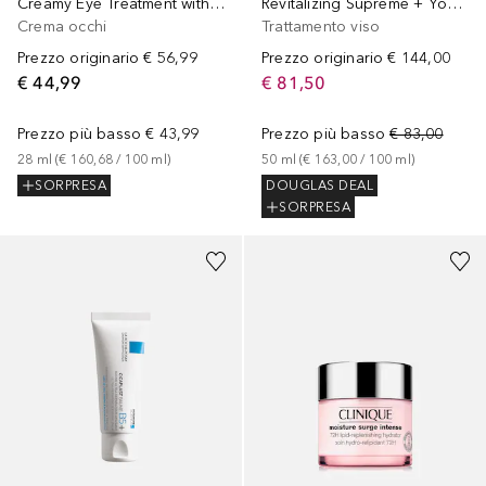
Creamy Eye Treatment with Avocado
Revitalizing Supreme + Youth Power Creme
Crema occhi
Trattamento viso
Prezzo originario
€ 56,99
Prezzo originario
€ 144,00
€ 44,99
€ 81,50
Prezzo più basso
€ 43,99
Prezzo più basso
€ 83,00
28
ml
 (
€ 160,68
 / 
100
ml
)
50
ml
 (
€ 163,00
 / 
100
ml
)
SORPRESA
DOUGLAS DEAL
SORPRESA