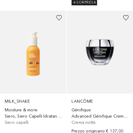
SORPRESA
Sponsorizzato
Sponsorizzato
MILK_SHAKE
LANCÔME
Moisture & more
Génifique
Siero, Siero Capelli Idratante e Illuminante
Advanced Génifique Crema Notte
Siero capelli
Crema notte
Prezzo originario
€ 137,00