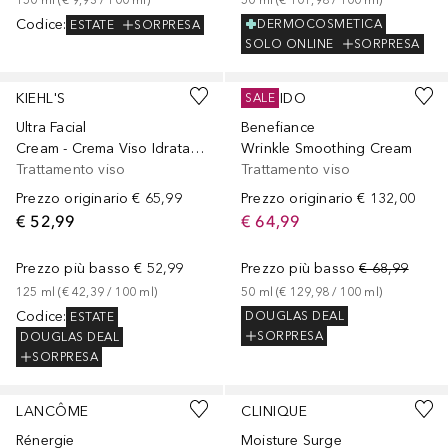
150
ml
 (
€ 9,93
 / 
100
ml
)
50
ml
 (
€ 101,98
 / 
100
ml
)
Codice
:
DERMOCOSMETICA
ESTATE
SORPRESA
SOLO ONLINE
SORPRESA
KIEHL'S
SHISEIDO
SALE
Ultra Facial
Benefiance
Cream - Crema Viso Idratante Leggera
Wrinkle Smoothing Cream
Trattamento viso
Trattamento viso
Prezzo originario
€ 65,99
Prezzo originario
€ 132,00
€ 52,99
€ 64,99
Prezzo più basso
€ 52,99
Prezzo più basso
€ 68,99
125
ml
 (
€ 42,39
 / 
100
ml
)
50
ml
 (
€ 129,98
 / 
100
ml
)
Codice
:
DOUGLAS DEAL
ESTATE
SORPRESA
DOUGLAS DEAL
SORPRESA
Sponsorizzato
Sponsorizzato
LANCÔME
CLINIQUE
Rénergie
Moisture Surge