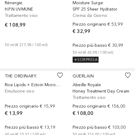
Rénergie
Moisture Surge
H.P.N UVMUNE
SPF 25 Sheer Hydrator
Trattamento viso
Crema da Giorno
€ 108,99
Prezzo originario
€ 53,99
€ 32,99
50
ml
 (
€ 217,98
 / 
100
ml
)
Prezzo più basso
€ 30,99
50
ml
 (
€ 65,98
 / 
100
ml
)
SORPRESA
THE ORDINARY.
GUERLAIN
Rice Lipids + Ectoin Microemulsion
Abeille Royale
Emulsione viso
Honey Treatment Day Cream
Trattamento viso
Prezzo originario
€ 15,99
Prezzo originario
€ 156,00
€ 13,99
€ 108,00
Prezzo più basso
€ 13,19
Prezzo più basso
€ 103,00
60
ml
 (
€ 23,32
 / 
100
ml
)
50
ml
 (
€ 216,00
 / 
100
ml
)