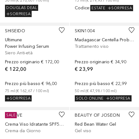
50
ml
 (
€ 210,00
 / 
100
ml
)
15
ml
 (
€ 219,93
 / 
100
ml
)
Codice
:
DOUGLAS DEAL
ESTATE
SORPRESA
SORPRESA
SHISEIDO
SKIN1004
Ultimune
Madagascar Centella Probio-Cica Enrich Cream
Power Infusing Serum
Trattamento viso
Siero Anti-età
Prezzo originario
€ 172,00
Prezzo originario
€ 34,90
€ 122,00
€ 23,99
Prezzo più basso
€ 96,00
Prezzo più basso
€ 22,99
75
ml
 (
€ 162,67
 / 
100
ml
)
50
ml
 (
€ 47,98
 / 
100
ml
)
SORPRESA
SOLO ONLINE
SORPRESA
CERAVE
BEAUTY OF JOSEON
SALE
Crema Viso Idratante SPF50, Protezione Solare ad Ampio Spettro, Idrata e Protegge in un solo Step
Red Bean Water Gel
Crema da Giorno
Gel viso