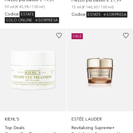
Prezzo più basso
€ 21,99
50
ml
 (
€ 45,98
 / 
100
ml
)
15
ml
 (
€ 146,60
 / 
100
ml
)
Codice
:
Codice
:
ESTATE
ESTATE
SORPRESA
SOLO ONLINE
SORPRESA
SALE
KIEHL'S
ESTÉE LAUDER
Top Deals
Revitalizing Supreme+