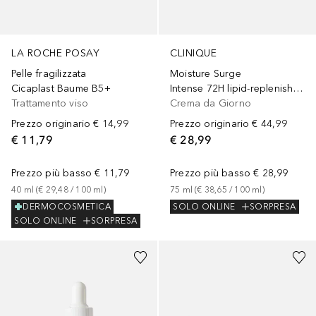
LA ROCHE POSAY
CLINIQUE
Pelle fragilizzata
Moisture Surge
Cicaplast Baume B5+
Intense 72H lipid-replenishing Hydrator
Trattamento viso
Crema da Giorno
Prezzo originario
€ 14,99
Prezzo originario
€ 44,99
€ 11,79
€ 28,99
Prezzo più basso
€ 11,79
Prezzo più basso
€ 28,99
40
ml
 (
€ 29,48
 / 
100
ml
)
75
ml
 (
€ 38,65
 / 
100
ml
)
DERMOCOSMETICA
SOLO ONLINE
SORPRESA
SOLO ONLINE
SORPRESA