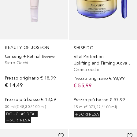
BEAUTY OF JOSEON
SHISEIDO
Ginseng + Retinal Revive
Vital Perfection
Siero Occhi
Uplifting and Firming Advanced Eye Cream
Crema occhi
Prezzo originario
€ 18,99
Prezzo originario
€ 98,99
€ 14,49
€ 55,99
Prezzo più basso
€ 13,59
Prezzo più basso
€ 57,99
30
ml
 (
€ 48,30
 / 
100
ml
)
15
ml
 (
€ 373,27
 / 
100
ml
)
DOUGLAS DEAL
SORPRESA
SORPRESA
+
4