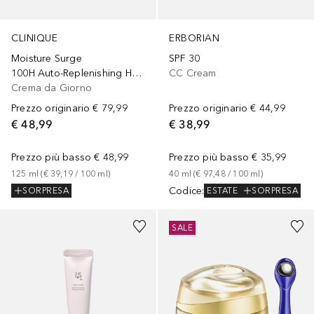
CLINIQUE
ERBORIAN
Moisture Surge
SPF 30
100H Auto-Replenishing Hydrator
CC Cream
Crema da Giorno
Prezzo originario
€ 79,99
Prezzo originario
€ 44,99
€ 48,99
€ 38,99
Prezzo più basso
€ 48,99
Prezzo più basso
€ 35,99
125
ml
 (
€ 39,19
 / 
100
ml
)
40
ml
 (
€ 97,48
 / 
100
ml
)
Codice
:
SORPRESA
ESTATE
SORPRESA
SALE