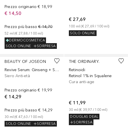
Prezzo originario
€ 18,99
€ 14,50
€ 27,69
Prezzo più basso
€ 14,70
100
ml
 (
€ 27,69
 / 
100
ml
)
SOLO ONLINE
52
ml
 (
€ 27,88
 / 
100
ml
)
DERMOCOSMETICA
SOLO ONLINE
SORPRESA
BEAUTY OF JOSEON
THE ORDINARY.
Revive Serum: Ginseng + Snail Mucin
Retinoidi
Siero Anti-età
Retinol 1% in Squalene
Cura anti-age
Prezzo originario
€ 19,99
€ 14,29
€ 11,99
Prezzo più basso
€ 14,29
30
ml
 (
€ 39,97
 / 
100
ml
)
DOUGLAS DEAL
30
ml
 (
€ 47,63
 / 
100
ml
)
SORPRESA
SOLO ONLINE
SORPRESA
+
9