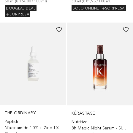
50
ml
 (
€ 164,00
 / 
100
ml
)
50
ml
 (
€ 81,98
 / 
100
ml
)
DOUGLAS DEAL
SOLO ONLINE
SORPRESA
SORPRESA
THE ORDINARY.
KÉRASTASE
Peptidi
Nutritive
Niacinamide 10% + Zinc 1%
8h Magic Night Serum - Siero Notturno Nutriente per Capelli Secchi con Azione Rivitalizzante