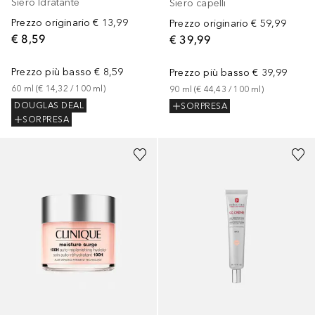
Siero Idratante
Siero capelli
Prezzo originario
€ 13,99
Prezzo originario
€ 59,99
€ 8,59
€ 39,99
Prezzo più basso
€ 8,59
Prezzo più basso
€ 39,99
60
ml
 (
€ 14,32
 / 
100
ml
)
90
ml
 (
€ 44,43
 / 
100
ml
)
DOUGLAS DEAL
SORPRESA
SORPRESA
+
3