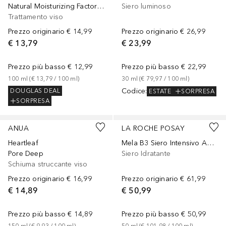
Natural Moisturizing Factors + Beta Glucan
Siero luminoso
Trattamento viso
Prezzo originario
€ 14,99
Prezzo originario
€ 26,99
€ 13,79
€ 23,99
Prezzo più basso
€ 12,99
Prezzo più basso
€ 22,99
100
ml
 (
€ 13,79
 / 
100
ml
)
30
ml
 (
€ 79,97
 / 
100
ml
)
Codice
:
DOUGLAS DEAL
ESTATE
SORPRESA
SORPRESA
ANUA
LA ROCHE POSAY
Heartleaf
Mela B3 Siero Intensivo Anti-macchie
Pore Deep
Siero Idratante
Schiuma struccante viso
Prezzo originario
€ 16,99
Prezzo originario
€ 61,99
€ 14,89
€ 50,99
Prezzo più basso
€ 14,89
Prezzo più basso
€ 50,99