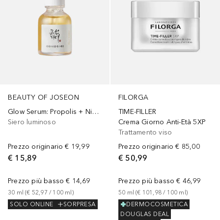
BEAUTY OF JOSEON
FILORGA
Glow Serum: Propolis + Niacinamide
TIME-FILLER
Siero luminoso
Crema Giorno Anti-Età 5XP
Trattamento viso
Prezzo originario
€ 19,99
Prezzo originario
€ 85,00
€ 15,89
€ 50,99
Prezzo più basso
€ 14,69
Prezzo più basso
€ 46,99
30
ml
 (
€ 52,97
 / 
100
ml
)
50
ml
 (
€ 101,98
 / 
100
ml
)
SOLO ONLINE
SORPRESA
DERMOCOSMETICA
DOUGLAS DEAL