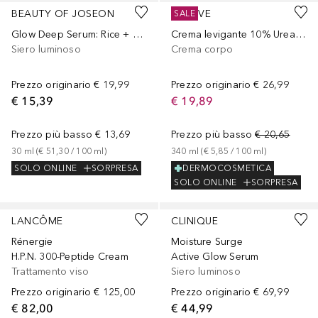
BEAUTY OF JOSEON
CERAVE
SALE
Glow Deep Serum: Rice + Alpha Arbutin
Crema levigante 10% Urea e Acido Salicilico per Pelle Molto Secca, Ruvida e Screpolata
Siero luminoso
Crema corpo
Prezzo originario
€ 19,99
Prezzo originario
€ 26,99
€ 15,39
€ 19,89
Prezzo più basso
€ 13,69
Prezzo più basso
€ 20,65
30
ml
 (
€ 51,30
 / 
100
ml
)
340
ml
 (
€ 5,85
 / 
100
ml
)
SOLO ONLINE
SORPRESA
DERMOCOSMETICA
SOLO ONLINE
SORPRESA
LANCÔME
CLINIQUE
Rénergie
Moisture Surge
H.P.N. 300-Peptide Cream
Active Glow Serum
Trattamento viso
Siero luminoso
Prezzo originario
€ 125,00
Prezzo originario
€ 69,99
€ 82,00
€ 44,99