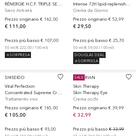
RÉNERGIE H.C.F. TRIPLE SERUM - SIERO CONCENTRATO ANTI RUGHE ALTA PERFORMANCE
Intense 72H lipid-replenishing Hydrator
Siero Anti-età
Crema da Giorno
Prezzo originario
€ 162,00
Prezzo originario
€ 52,99
€ 111,00
€ 29,50
Prezzo più basso
€ 107,00
Prezzo più basso
€ 25,70
50
ml
 (
€ 222,00
 / 
100
ml
)
50
ml
 (
€ 59,00
 / 
100
ml
)
SORPRESA
DOUGLAS DEAL
SORPRESA
SHISEIDO
ERBORIAN
SALE
Vital Perfection
Skin Therapy
Concentrated Supreme Cream
Skin Therapy Eye
Trattamento viso
Crema occhi
Prezzo originario
€ 165,00
Prezzo originario
€ 39,99
€ 105,00
€ 32,99
Prezzo più basso
€ 93,00
Prezzo più basso
€ 33,99