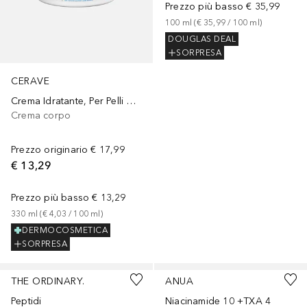
Prezzo più basso
€ 35,99
100
ml
 (
€ 35,99
 / 
100
ml
)
DOUGLAS DEAL
SORPRESA
CERAVE
Crema Idratante, Per Pelli Da Secche a Molto Secche Per il Corpo e il Viso
Crema corpo
Prezzo originario
€ 17,99
€ 13,29
Prezzo più basso
€ 13,29
330
ml
 (
€ 4,03
 / 
100
ml
)
DERMOCOSMETICA
SORPRESA
THE ORDINARY.
ANUA
Peptidi
Niacinamide 10 +TXA 4