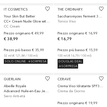
IT COSMETICS
THE ORDINARY.
Your Skin But Better
Saccharomyces Ferment 30% Milky Toner
CC+ Cream Nude Glow with SPF 40
Tonico Viso
CC Cream
Prezzo originario
€ 49,99
Prezzo originario
€ 16,99
€ 38,99
€ 16,79
Prezzo più basso
€ 35,99
Prezzo più basso
€ 15,59
32
ml
 (
€ 121,84
 / 
100
ml
)
100
ml
 (
€ 16,79
 / 
100
ml
)
SOLO ONLINE
SORPRESA
DOUGLAS DEAL
SORPRESA
GUERLAIN
CERAVE
Abeille Royale
Crema Viso Idratante SPF30, Per Pelle da Normale a Secca, Idrata e Protegge in un solo Step
Advanced Huile-en-Eau Jeunesse
Crema da Giorno
Siero Anti-età
Prezzo originario
€ 19,99