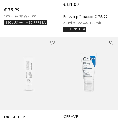
€ 81,00
€ 39,99
100
ml
 (
€ 39,99
 / 
100
ml
)
Prezzo più basso
€ 76,99
ESCLUSIVA
SORPRESA
50
ml
 (
€ 162,00
 / 
100
ml
)
SORPRESA
CERAVE
DR. ALTHEA