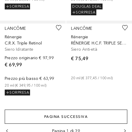
SORPRESA
DOUGLAS DEAL
SORPRESA
Sponsorizzato
Sponsorizzato
LANCÔME
LANCÔME
Rénergie
Rénergie
C.R.X. Triple Retinol
RÉNERGIE H.C.F. TRIPLE SERUM EYE
Siero Idratante
Siero Anti-età
Prezzo originario
€ 97,99
€ 75,49
€ 69,99
Prezzo più basso
€ 63,99
20
ml
 (
€ 377,45
 / 
100
ml
)
20
ml
 (
€ 349,95
 / 
100
ml
)
SORPRESA
PAGINA SUCCESSIVA
Pagina 1 di 39