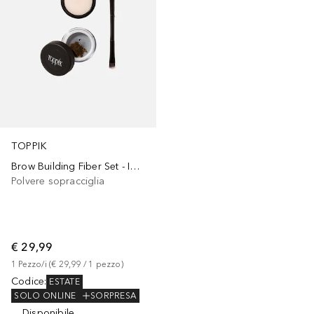
TOPPIK
Brow Building Fiber Set - Infoltitore Sopracciglia 3D
Polvere sopracciglia
€ 29,99
1
Pezzo/i
 (
€ 29,99
 / 
1
pezzo
)
Codice
:
ESTATE
SOLO ONLINE
SORPRESA
Disponibile