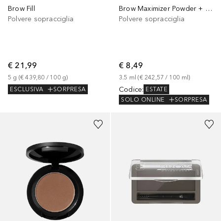
Brow Fill
Brow Maximizer Powder + Gel Duo
Polvere sopracciglia
Polvere sopracciglia
€ 21,99
€ 8,49
5
g
 (
€ 439,80
 / 
100
g
)
3.5
ml
 (
€ 242,57
 / 
100
ml
)
Codice
:
ESCLUSIVA
SORPRESA
ESTATE
SOLO ONLINE
SORPRESA