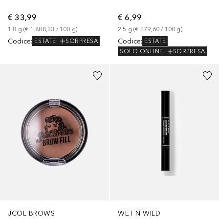
€ 33,99
€ 6,99
1.8
g
 (
€ 1.888,33
 / 
100
g
)
2.5
g
 (
€ 279,60
 / 
100
g
)
Codice
:
Codice
:
ESTATE
SORPRESA
ESTATE
SOLO ONLINE
SORPRESA
JCOL BROWS
WET N WILD