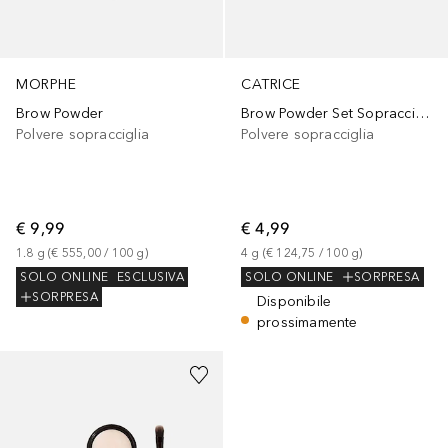
MORPHE
CATRICE
Brow Powder
Brow Powder Set Sopracciglia Resistente all’Acqua
Polvere sopracciglia
Polvere sopracciglia
€ 9,99
€ 4,99
1.8
g
 (
€ 555,00
 / 
100
g
)
4
g
 (
€ 124,75
 / 
100
g
)
SOLO ONLINE
ESCLUSIVA
SOLO ONLINE
SORPRESA
SORPRESA
Disponibile
prossimamente