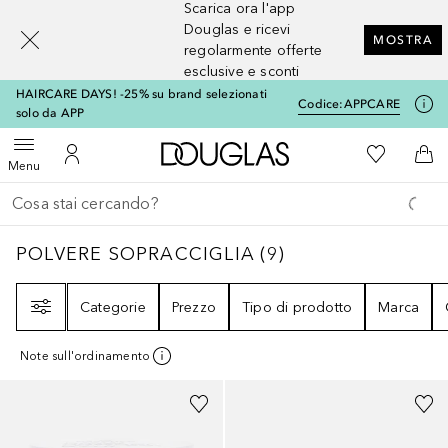
Scarica ora l'app
[navigation.slideout.screenreader]
Douglas e ricevi
MOSTRA
regolarmente offerte
esclusive e sconti
HAIRCARE DAYS! -25% su brand selezionati
Codice:
APPCARE
solo da APP
A Douglas Home
Alla Mia Li
Apri menu
Al Mio Account
Al 
Menu
Torna indietro
Esegui ricerca
POLVERE SOPRACCIGLIA
9
RISULTATI
POLVERE SOPRACCIGLIA
(
9
)
Filtri
Categorie
Prezzo
Tipo di prodotto
Marca
Note sull'ordinamento