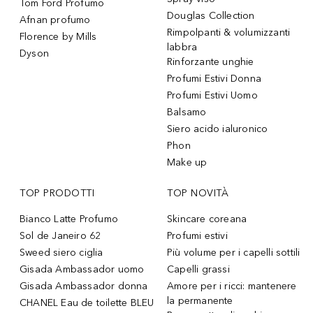
Tom Ford Profumo
Douglas Collection
Afnan profumo
Rimpolpanti & volumizzanti
Florence by Mills
labbra
Dyson
Rinforzante unghie
Profumi Estivi Donna
Profumi Estivi Uomo
Balsamo
Siero acido ialuronico
Phon
Make up
TOP PRODOTTI
TOP NOVITÀ
Bianco Latte Profumo
Skincare coreana
Sol de Janeiro 62
Profumi estivi
Sweed siero ciglia
Più volume per i capelli sottili
Gisada Ambassador uomo
Capelli grassi
Gisada Ambassador donna
Amore per i ricci: mantenere
la permanente
CHANEL Eau de toilette BLEU