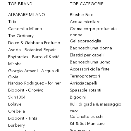
TOP BRAND
TOP CATEGORIE
ALFAPARF MILANO
Blush e Fard
Tirtir
Acqua micellare
Camomilla Milano
Crema corpo profumata
donna
The Ordinary
Gel sopracciglia
Dolce & Gabbana Profumo
Bagnoschiuma donna
Aveda - Botanical Repair
Elastici per capelli
Phytorelax - Burro di Karitè
Bagnoschiuma uomo
Missha
Accessori ciglia finte
Giorgio Armani - Acqua di
Termoprotettori
Gioia
Narciso Rodriguez - for her
Arricciacapelli
Biopoint - Orovivo
Spazzole rotanti
Skin1004
Bigodini
Lolavie
Rulli di giada & massaggio
viso
Orebella
Cofanetto trucchi
Biopoint - Tinta
Kit & Set Manicure
Burberry
Spray viso