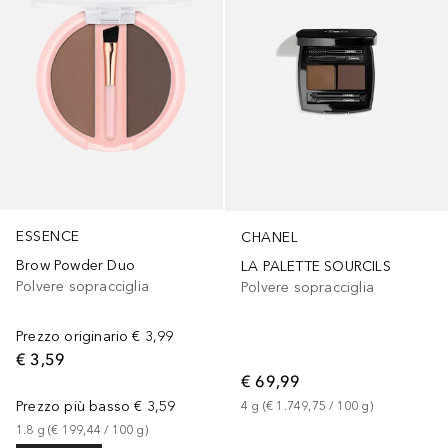
ESSENCE
CHANEL
Brow Powder Duo
LA PALETTE SOURCILS
Polvere sopracciglia
Polvere sopracciglia
Prezzo originario
€ 3,99
€ 3,59
€ 69,99
Prezzo più basso
€ 3,59
4
g
 (
€ 1.749,75
 / 
100
g
)
1.8
g
 (
€ 199,44
 / 
100
g
)