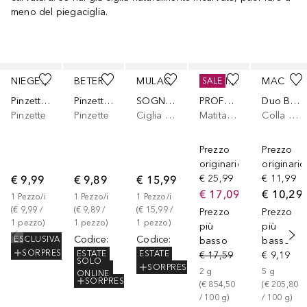
meno del piegaciglia.
Salta
NIEGELOH
BETER
MULAC
COLLISTAR
MAC
SALE
Pinzetta Ciglia Professionale
Pinzette punta a becco
SOGNAMI
PROFESSIONALE MATITA KAJAL
Duo Brush On Striplash Adhesive
Pinzette
Pinzette
Ciglia finte
Matita Kohl
Colla per ciglia
Prezzo
Prezzo
originario
originario
€ 9,99
€ 9,89
€ 15,99
€ 25,99
€ 11,99
€ 17,09
€ 10,29
1
Pezzo/i
1
Pezzo/i
1
Pezzo/i
(
€ 9,99
 / 
(
€ 9,89
 / 
(
€ 15,99
 / 
Prezzo
Prezzo
1
pezzo
)
1
pezzo
)
1
pezzo
)
più
più
Codice
:
Codice
:
ESCLUSIVA
basso
basso
SORPRESA
ESTATE
ESTATE
€ 17,59
€ 9,19
SOLO
SORPRESA
2
g
5
g
ONLINE
SORPRESA
(
€ 854,50
(
€ 205,80
/ 
100
g
)
/ 
100
g
)