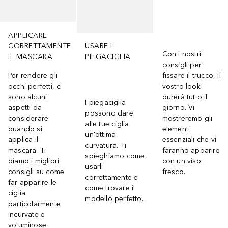
APPLICARE
CORRETTAMENTE
USARE I
Con i nostri
IL MASCARA
PIEGACIGLIA
consigli per
Per rendere gli
fissare il trucco, il
occhi perfetti, ci
vostro look
sono alcuni
durerà tutto il
I piegaciglia
aspetti da
giorno. Vi
possono dare
considerare
mostreremo gli
alle tue ciglia
quando si
elementi
un'ottima
applica il
essenziali che vi
curvatura. Ti
mascara. Ti
faranno apparire
spieghiamo come
diamo i migliori
con un viso
usarli
consigli su come
fresco.
correttamente e
far apparire le
come trovare il
ciglia
modello perfetto.
particolarmente
incurvate e
voluminose.