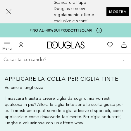
Scarica ora l'app
[navigation.slideout.screenreader]
Douglas e ricevi
MOSTRA
regolarmente offerte
esclusive e sconti
FINO AL -40% SUI PRODOTTI SOLARI
A Douglas Home
Alla Mia Li
Apri menu
Al Mio Account
Al 
Menu
Torna indietro
Esegui ricerca
APPLICARE LA COLLA PER CIGLIA FINTE
Volume e lunghezza
Il mascara ti aiuta a creare ciglia da sogno, ma vorresti
qualcosa in più? Allora le ciglia finte sono la scelta giusta per
te. Ti mostriamo quali sono le ciglia adesive disponibili, come
applicarle e come rimuoverle facilmente. Per ciglia seducenti,
lunghe e voluminose con un effetto wow!