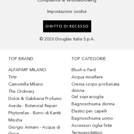
Compliance & Whistleblowing
Impostazioni cookie
DIRITTO DI RECESSO
©
2026
Douglas Italia S.p.A.
TOP BRAND
TOP CATEGORIE
ALFAPARF MILANO
Blush e Fard
Tirtir
Acqua micellare
Camomilla Milano
Crema corpo profumata
donna
The Ordinary
Gel sopracciglia
Dolce & Gabbana Profumo
Bagnoschiuma donna
Aveda - Botanical Repair
Elastici per capelli
Phytorelax - Burro di Karitè
Bagnoschiuma uomo
Missha
Accessori ciglia finte
Giorgio Armani - Acqua di
Termoprotettori
Gioia