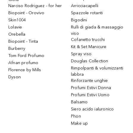
Narciso Rodriguez - for her
Arricciacapelli
Biopoint - Orovivo
Spazzole rotanti
Skin1004
Bigodini
Lolavie
Rulli di giada & massaggio
viso
Orebella
Cofanetto trucchi
Biopoint - Tinta
Kit & Set Manicure
Burberry
Spray viso
Tom Ford Profumo
Douglas Collection
Afnan profumo
Rimpolpanti & volumizzanti
Florence by Mills
labbra
Dyson
Rinforzante unghie
Profumi Estivi Donna
Profumi Estivi Uomo
Balsamo
Siero acido ialuronico
Phon
Make up