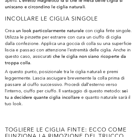
aperti.
L'effetto magnetico fa sì che le metà delle ciglia si
uniscano e circondino le ciglia naturali
.
INCOLLARE LE CIGLIA SINGOLE
Crea
un look particolarmente naturale
con ciglia finte singole.
Utilizza le pinzette per estrarre con cura un ciuffo di ciglia
dalla confezione. Applica una goccia di colla su una superficie
liscia e passaci con attenzione l'estremità delle ciglia. Anche in
questo caso, assicurati
che le ciglia non siano ricoperte da
troppa colla
.
A questo punto, posizionale tra le ciglia naturali e premi
leggermente. Lascia asciugare brevemente la colla prima di
passare al ciuffo successivo. Procedi dall'esterno verso
l'interno, ciuffo per ciuffo. Il vantaggio di questo metodo:
sei
tu a decidere quante ciglia incollare
e quanto naturale sarà il
tuo look.
TOGLIERE LE CIGLIA FINTE: ECCO COME
FUNZIONA LA RIMOZIONE DEL TRUCCO