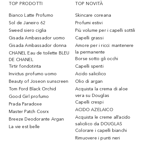
TOP PRODOTTI
TOP NOVITÀ
Bianco Latte Profumo
Skincare coreana
Sol de Janeiro 62
Profumi estivi
Sweed siero ciglia
Più volume per i capelli sottili
Gisada Ambassador uomo
Capelli grassi
Gisada Ambassador donna
Amore per i ricci: mantenere
la permanente
CHANEL Eau de toilette BLEU
Borse sotto gli occhi
DE CHANEL
Tirtir fondotinta
Capelli spenti
Invictus profumo uomo
Acido salicilico
Beauty of Joseon sunscreen
Olio di argan
Tom Ford Black Orchid
Acquista la crema di aloe
vera su Douglas
Good Girl profumo
Capelli crespi
Prada Paradoxe
ACIDO AZELAICO
Master Patch Cosrx
Acquista le creme all’acido
Breeze Deodorante Argan
salicilico da DOUGLAS
La vie est belle
Colorare i capelli bianchi
Rimuovere i punti neri