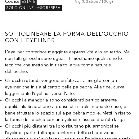
Codice
:
ESTATE
9
g
 (
€ 386,56
 / 
100
g
)
SOLO ONLINE
SORPRESA
SOTTOLINEARE LA FORMA DELL'OCCHIO
CON L'EYELINER
L'eyeliner conferisce maggiore espressività allo sguardo. Ma
non tutti gli occhi sono uguali. Ti mostriamo quali sono le
tecniche che mettono in risalto la tua forma naturale
dell'occhio.
Gli
occhi rotondi
vengono enfatizzati al meglio con un
eyeliner che inizia al centro della palpebra. Alla fine, curva
leggermente l'eyeliner verso l'alto.
Gli
occhi a mandorla
sono considerati particolarmente
equilibrati. Si adattano a quasi tutti i look. In questo caso, è
bene sfruttare lo spazio sulla palpebra mobile. Metti in risalto
la forma dell'occhio con un eyeliner classico e un'ala larga.
Gli
occhi più distanti tra loro
risultano più armoniosi se
l'eyeliner parte dall'angolo interno dell'occhio e viene