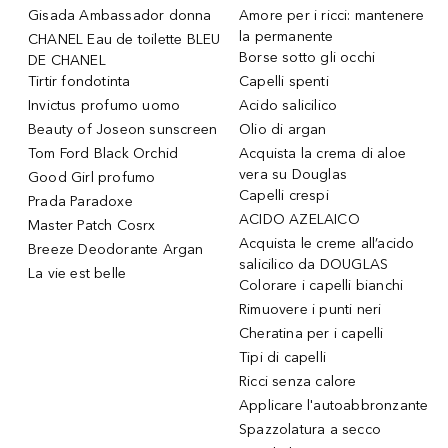
Gisada Ambassador donna
Amore per i ricci: mantenere
la permanente
CHANEL Eau de toilette BLEU
Borse sotto gli occhi
DE CHANEL
Tirtir fondotinta
Capelli spenti
Invictus profumo uomo
Acido salicilico
Beauty of Joseon sunscreen
Olio di argan
Tom Ford Black Orchid
Acquista la crema di aloe
vera su Douglas
Good Girl profumo
Capelli crespi
Prada Paradoxe
ACIDO AZELAICO
Master Patch Cosrx
Acquista le creme all’acido
Breeze Deodorante Argan
salicilico da DOUGLAS
La vie est belle
Colorare i capelli bianchi
Rimuovere i punti neri
Cheratina per i capelli
Tipi di capelli
Ricci senza calore
Applicare l'autoabbronzante
Spazzolatura a secco