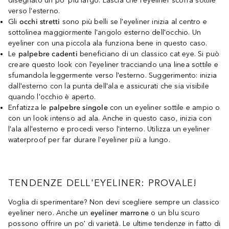
disegnato un po' più largo. Lascia che l'eyeliner scorra sottile
verso l'esterno.
Gli
occhi stretti
sono più belli se l'eyeliner inizia al centro e
sottolinea maggiormente l'angolo esterno dell'occhio. Un
eyeliner con una piccola ala funziona bene in questo caso.
Le
palpebre cadenti
beneficiano di un classico cat eye. Si può
creare questo look con l'eyeliner tracciando una linea sottile e
sfumandola leggermente verso l'esterno. Suggerimento: inizia
dall'esterno con la punta dell'ala e assicurati che sia visibile
quando l'occhio è aperto.
Enfatizza le
palpebre singole
con un eyeliner sottile e ampio o
con un look intenso ad ala. Anche in questo caso, inizia con
l'ala all'esterno e procedi verso l'interno. Utilizza un eyeliner
waterproof per far durare l'eyeliner più a lungo.
TENDENZE DELL'EYELINER: PROVALE!
Voglia di sperimentare? Non devi scegliere sempre un classico
eyeliner nero. Anche un
eyeliner marrone
o un blu scuro
possono offrire un po' di varietà. Le ultime tendenze in fatto di