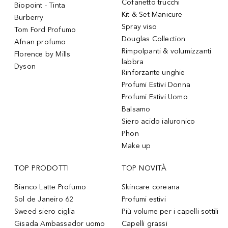
Cofanetto trucchi
Biopoint - Tinta
Kit & Set Manicure
Burberry
Spray viso
Tom Ford Profumo
Douglas Collection
Afnan profumo
Rimpolpanti & volumizzanti
Florence by Mills
labbra
Dyson
Rinforzante unghie
Profumi Estivi Donna
Profumi Estivi Uomo
Balsamo
Siero acido ialuronico
Phon
Make up
TOP PRODOTTI
TOP NOVITÀ
Bianco Latte Profumo
Skincare coreana
Sol de Janeiro 62
Profumi estivi
Sweed siero ciglia
Più volume per i capelli sottili
Gisada Ambassador uomo
Capelli grassi