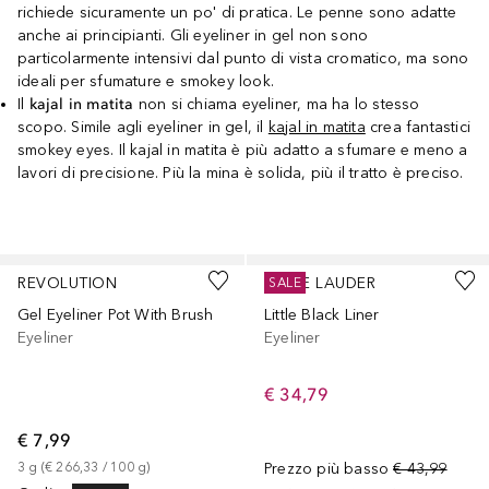
richiede sicuramente un po' di pratica. Le penne sono adatte
anche ai principianti. Gli eyeliner in gel non sono
particolarmente intensivi dal punto di vista cromatico, ma sono
ideali per sfumature e smokey look.
Il
kajal in matita
non si chiama eyeliner, ma ha lo stesso
scopo. Simile agli eyeliner in gel, il
kajal in matita
crea fantastici
smokey eyes. Il kajal in matita è più adatto a sfumare e meno a
lavori di precisione. Più la mina è solida, più il tratto è preciso.
Salta
REVOLUTION
ESTÉE LAUDER
SALE
Gel Eyeliner Pot With Brush
Little Black Liner
Eyeliner
Eyeliner
€ 34,79
€ 7,99
3
g
 (
€ 266,33
 / 
100
g
)
Prezzo più basso
€ 43,99