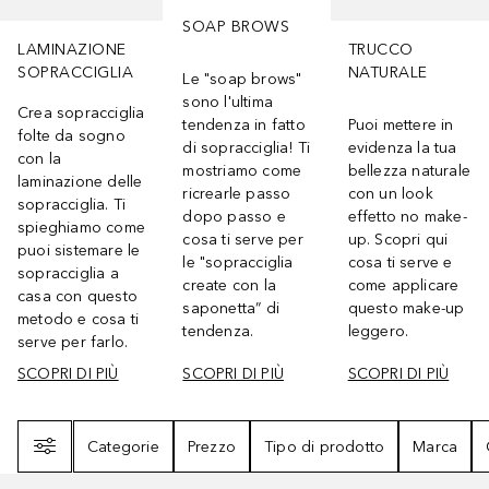
SOAP BROWS
LAMINAZIONE
TRUCCO
SOPRACCIGLIA
NATURALE
Le "soap brows"
sono l'ultima
Crea sopracciglia
tendenza in fatto
Puoi mettere in
folte da sogno
di sopracciglia! Ti
evidenza la tua
con la
mostriamo come
bellezza naturale
laminazione delle
ricrearle passo
con un look
sopracciglia. Ti
dopo passo e
effetto no make-
spieghiamo come
cosa ti serve per
up. Scopri qui
puoi sistemare le
le "sopracciglia
cosa ti serve e
sopracciglia a
create con la
come applicare
casa con questo
saponetta” di
questo make-up
metodo e cosa ti
tendenza.
leggero.
serve per farlo.
SCOPRI DI PIÙ
SCOPRI DI PIÙ
SCOPRI DI PIÙ
Filtri
Categorie
Prezzo
Tipo di prodotto
Marca