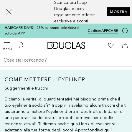
Scarica ora l'app
[navigation.slideout.screenreader]
Douglas e ricevi
MOSTRA
regolarmente offerte
esclusive e sconti
HAIRCARE DAYS! -25% su brand selezionati
Codice:
APPCARE
solo da APP
A Douglas Home
Alla Mia Li
Apri menu
Al Mio Account
Al 
Menu
Torna indietro
Esegui ricerca
COME METTERE L'EYELINER
Suggerimenti e trucchi
Diciamo la verità: di quanti tentativi hai bisogno prima che il
tuo eyeliner ti soddisfi? Troppi? Ti sveliamo alcuni trucchi che ti
aiuteranno a mettere l'eyeliner d'ora in poi. Inoltre, ti daremo
una panoramica dei diversi prodotti per eyeliner e delle
tendenze attuali. Ti diremo anche quali look di eyeliner si
adattano alla tua forma degli occhi. Approfondisci qui!