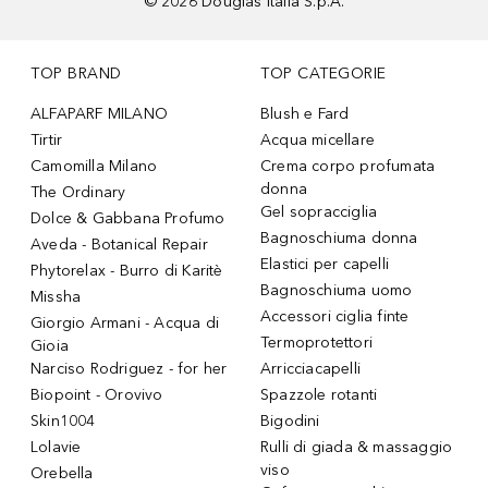
©
2026
Douglas Italia S.p.A.
TOP BRAND
TOP CATEGORIE
ALFAPARF MILANO
Blush e Fard
Tirtir
Acqua micellare
Camomilla Milano
Crema corpo profumata
donna
The Ordinary
Gel sopracciglia
Dolce & Gabbana Profumo
Bagnoschiuma donna
Aveda - Botanical Repair
Elastici per capelli
Phytorelax - Burro di Karitè
Bagnoschiuma uomo
Missha
Accessori ciglia finte
Giorgio Armani - Acqua di
Termoprotettori
Gioia
Narciso Rodriguez - for her
Arricciacapelli
Biopoint - Orovivo
Spazzole rotanti
Skin1004
Bigodini
Lolavie
Rulli di giada & massaggio
viso
Orebella