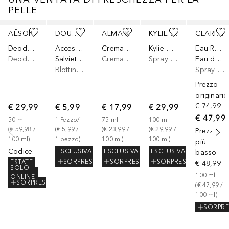
PELLE
Salta
AĒSOP
DOUGLAS COLLECTION
ALMA K
KYLIE COSMETICS
CLARINS
Deodorant
Accessoires
Crema Mani Intensiva Con Acido Ialuronico
Kylie Cosmetics Setting Spray
Eau Ressourcante
Deodorante
Salviette Assorbenti Per Sebo
Crema Mani
Spray Fissante
Eau de Soins
Blotting Paper
Spray corpo
Prezzo
originario
€ 29,99
€ 5,99
€ 17,99
€ 29,99
€ 74,99
€ 47,99
50
ml
1
Pezzo/i
75
ml
100
ml
(
€ 59,98
 / 
(
€ 5,99
 / 
(
€ 23,99
 / 
(
€ 29,99
 / 
Prezzo
100
ml
)
1
pezzo
)
100
ml
)
100
ml
)
più
Codice
:
ESCLUSIVA
ESCLUSIVA
ESCLUSIVA
basso
SORPRESA
SORPRESA
SORPRESA
ESTATE
€ 48,99
SOLO
100
ml
ONLINE
SORPRESA
(
€ 47,99
 / 
100
ml
)
SORPRE