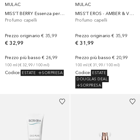
MULAC
MULAC
MISS'T BERRY Essenza per capelli ristrutturante
MISS'T EROS - AMBER & VANILLE - ESSENZA RISTRUTTURANTE PER CAPELLI
Profumo capelli
Profumo capelli
Prezzo originario
€ 35,99
Prezzo originario
€ 35,99
€ 32,99
€ 31,99
Prezzo più basso
€ 26,99
Prezzo più basso
€ 20,99
100
ml
 (
€ 32,99
 / 
100
ml
)
100
ml
 (
€ 31,99
 / 
100
ml
)
Codice
:
Codice
:
ESTATE
SORPRESA
ESTATE
DOUGLAS DEAL
SORPRESA