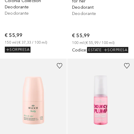
Colonia Collection
for her
Deodorante
Deodorant
Deodorante
Deodorante
€ 55,99
€ 55,99
150
ml
 (
€ 37,33
 / 
100
ml
)
100
ml
 (
€ 55,99
 / 
100
ml
)
Codice
:
SORPRESA
ESTATE
SORPRESA