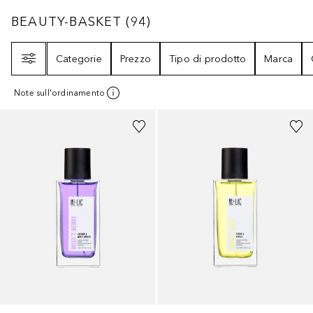
BEAUTY-BASKET
94
RISULTATI
BEAUTY-BASKET
(
94
)
Filtri
Categorie
Prezzo
Tipo di prodotto
Marca
Note sull'ordinamento