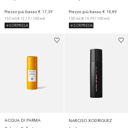
Prezzo più basso
€ 17,39
Prezzo più basso
€ 18,89
150
ml
 (
€ 12,13
 / 
100
ml
)
100
ml
 (
€ 19,79
 / 
100
ml
)
SORPRESA
SORPRESA
ACQUA DI PARMA
NARCISO RODRIGUEZ