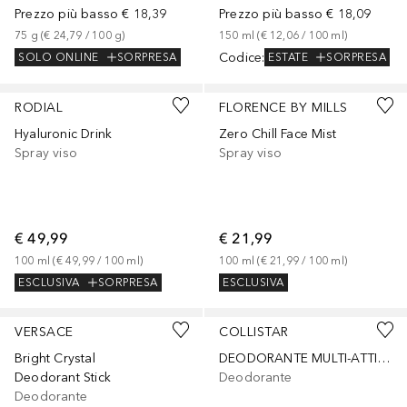
Prezzo più basso
€ 18,39
Prezzo più basso
€ 18,09
75
g
 (
€ 24,79
 / 
100
g
)
150
ml
 (
€ 12,06
 / 
100
ml
)
Codice
:
SOLO ONLINE
SORPRESA
ESTATE
SORPRESA
RODIAL
FLORENCE BY MILLS
Hyaluronic Drink
Zero Chill Face Mist
Spray viso
Spray viso
€ 49,99
€ 21,99
100
ml
 (
€ 49,99
 / 
100
ml
)
100
ml
 (
€ 21,99
 / 
100
ml
)
ESCLUSIVA
SORPRESA
ESCLUSIVA
VERSACE
COLLISTAR
Bright Crystal
DEODORANTE MULTI-ATTIVO SPRAY AL LATTE DI ALOE - PELLI IPERSENSIBILI - 24h
Deodorant Stick
Deodorante
Deodorante