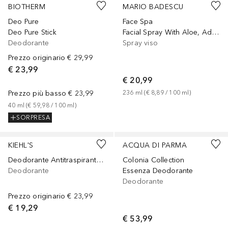
BIOTHERM
MARIO BADESCU
Deo Pure
Face Spa
Deo Pure Stick
Facial Spray With Aloe, Adaptogens & Coconut Water
Deodorante
Spray viso
Prezzo originario
€ 29,99
€ 23,99
€ 20,99
Prezzo più basso
€ 23,99
236
ml
 (
€ 8,89
 / 
100
ml
)
40
ml
 (
€ 59,98
 / 
100
ml
)
SORPRESA
KIEHL'S
ACQUA DI PARMA
Deodorante Antitraspirante Superbly Efficient
Colonia Collection
Deodorante
Essenza Deodorante
Deodorante
Prezzo originario
€ 23,99
€ 19,29
€ 53,99