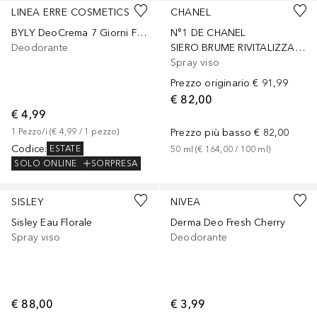
LINEA ERRE COSMETICS
CHANEL
BYLY DeoCrema 7 Giorni FRESH
N°1 DE CHANEL
Deodorante
SIERO BRUME RIVITALIZZANTE
Spray viso
Prezzo originario
€ 91,99
€ 82,00
€ 4,99
1
Pezzo/i
 (
€ 4,99
 / 
1
pezzo
)
Prezzo più basso
€ 82,00
Codice
:
ESTATE
50
ml
 (
€ 164,00
 / 
100
ml
)
SOLO ONLINE
SORPRESA
SISLEY
NIVEA
Sisley Eau Florale
Derma Deo Fresh Cherry
Spray viso
Deodorante
€ 88,00
€ 3,99