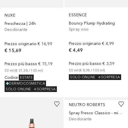
ESSENCE
NUXE
Bouncy Plump Hydrating
Freschezza | 24h
Spray viso
Deodorante
Prezzo originario
€ 4,99
Prezzo originario
€ 16,99
€ 4,49
€ 15,69
Prezzo più basso
€ 3,59
Prezzo più basso
€ 15,19
50
ml
 (
€ 8,98
 / 
100
ml
)
50
ml
 (
€ 31,38
 / 
100
ml
)
Codice
:
SOLO ONLINE
SORPRESA
ESTATE
DERMOCOSMETICA
SOLO ONLINE
SORPRESA
NEUTRO ROBERTS
Spray Fresco Classico - minitaglia
Deodorante