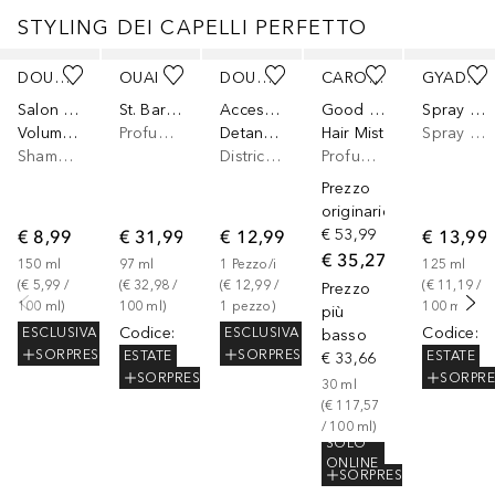
STYLING DEI CAPELLI PERFETTO
Salta
DOUGLAS COLLECTION
OUAI
DOUGLAS COLLECTION
CAROLINA HERRERA
GYADA COSMETICS
Salon Hair
St. Barts Mist
Accessoires
Good Girl
Spray Anticrespo
Volume & Strength
Profumo capelli
Detangle Brush
Hair Mist
Spray Capelli
Shampoo secco
Districante
Profumo capelli
Prezzo
originario
€ 8,99
€ 31,99
€ 12,99
€ 53,99
€ 13,99
€ 35,27
150
ml
97
ml
1
Pezzo/i
125
ml
(
€ 5,99
 / 
(
€ 32,98
 / 
(
€ 12,99
 / 
(
€ 11,19
 / 
Prezzo
100
ml
)
100
ml
)
1
pezzo
)
100
ml
)
più
Codice
:
Codice
:
ESCLUSIVA
ESCLUSIVA
basso
SORPRESA
SORPRESA
ESTATE
ESTATE
€ 33,66
SORPRESA
SORPRE
30
ml
(
€ 117,57
/ 
100
ml
)
SOLO
ONLINE
SORPRESA