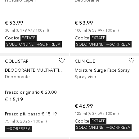
Profumo capelli
Deodorante
€ 53,99
€ 53,99
30
ml
 (
€ 179,97
 / 
100
ml
)
100
ml
 (
€ 53,99
 / 
100
ml
)
Codice
:
Codice
:
ESTATE
ESTATE
SOLO ONLINE
SORPRESA
SOLO ONLINE
SORPRESA
COLLISTAR
CLINIQUE
DEODORANTE MULTI-ATTIVO - CREMA AL LATTE DI RISO - 48h
Moisture Surge Face Spray
Deodorante
Spray viso
Prezzo originario
€ 23,00
€ 15,19
€ 46,99
Prezzo più basso
€ 15,19
125
ml
 (
€ 37,59
 / 
100
ml
)
Codice
:
ESTATE
75
ml
 (
€ 20,25
 / 
100
ml
)
SOLO ONLINE
SORPRESA
SORPRESA