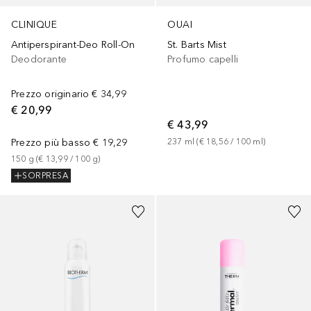
CLINIQUE
OUAI
Antiperspirant-Deo Roll-On
St. Barts Mist
Deodorante
Profumo capelli
Prezzo originario
€ 34,99
€ 20,99
€ 43,99
Prezzo più basso
€ 19,29
237
ml
 (
€ 18,56
 / 
100
ml
)
150
g
 (
€ 13,99
 / 
100
g
)
SORPRESA