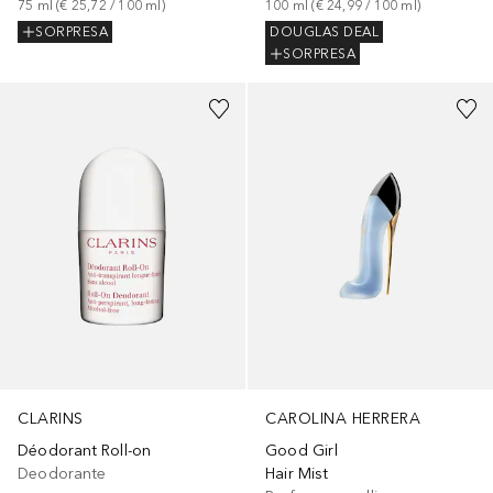
75
ml
 (
€ 25,72
 / 
100
ml
)
100
ml
 (
€ 24,99
 / 
100
ml
)
SORPRESA
DOUGLAS DEAL
SORPRESA
CLARINS
CAROLINA HERRERA
Déodorant Roll-on
Good Girl
Deodorante
Hair Mist