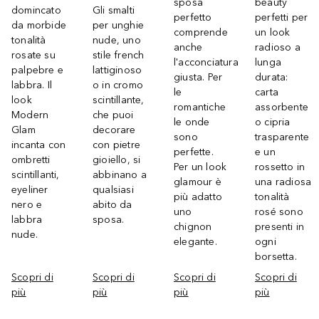
sposa
beauty
domincato
Gli smalti
perfetto
perfetti per
da morbide
per unghie
comprende
un look
tonalità
nude, uno
anche
radioso a
rosate su
stile french
l'acconciatura
lunga
palpebre e
lattiginoso
giusta. Per
durata:
labbra. Il
o in cromo
le
carta
look
scintillante,
romantiche
assorbente
Modern
che puoi
le onde
o cipria
Glam
decorare
sono
trasparente
incanta con
con pietre
perfette.
e un
ombretti
gioiello, si
Per un look
rossetto in
scintillanti,
abbinano a
glamour è
una radiosa
eyeliner
qualsiasi
più adatto
tonalità
nero e
abito da
uno
rosé sono
labbra
sposa.
chignon
presenti in
nude.
elegante.
ogni
borsetta.
Scopri di
Scopri di
Scopri di
Scopri di
più
più
più
più