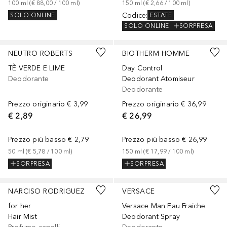
100
ml
 (
€ 88,00
 / 
100
ml
)
150
ml
 (
€ 2,66
 / 
100
ml
)
Codice
:
SOLO ONLINE
ESTATE
SOLO ONLINE
SORPRESA
NEUTRO ROBERTS
BIOTHERM HOMME
TÈ VERDE E LIME
Day Control
Deodorante
Deodorant Atomiseur
Deodorante
Prezzo originario
€ 3,99
Prezzo originario
€ 36,99
€ 2,89
€ 26,99
Prezzo più basso
€ 2,79
Prezzo più basso
€ 26,99
50
ml
 (
€ 5,78
 / 
100
ml
)
150
ml
 (
€ 17,99
 / 
100
ml
)
SORPRESA
SORPRESA
NARCISO RODRIGUEZ
VERSACE
for her
Versace Man Eau Fraiche
Hair Mist
Deodorant Spray