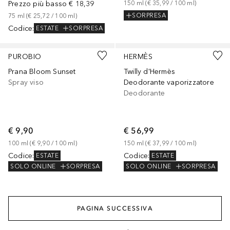
Prezzo più basso
€ 18,39
150
ml
 (
€ 35,99
 / 
100
ml
)
SORPRESA
75
ml
 (
€ 25,72
 / 
100
ml
)
Codice
:
ESTATE
SORPRESA
PUROBIO
HERMÈS
Prana Bloom Sunset
Twilly d'Hermès
Spray viso
Deodorante vaporizzatore
Deodorante
€ 9,90
€ 56,99
100
ml
 (
€ 9,90
 / 
100
ml
)
150
ml
 (
€ 37,99
 / 
100
ml
)
Codice
:
Codice
:
ESTATE
ESTATE
SOLO ONLINE
SORPRESA
SOLO ONLINE
SORPRESA
PAGINA SUCCESSIVA