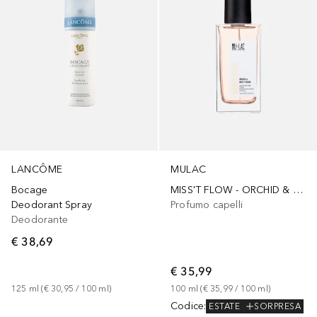
LANCÔME
MULAC
Bocage
MISS'T FLOW - ORCHID & WHITE MUSK - ESSENZA RISTRUTTURANTE PER CAPELLI
Deodorant Spray
Profumo capelli
Deodorante
€ 38,69
€ 35,99
125
ml
 (
€ 30,95
 / 
100
ml
)
100
ml
 (
€ 35,99
 / 
100
ml
)
Codice
:
ESTATE
SORPRESA