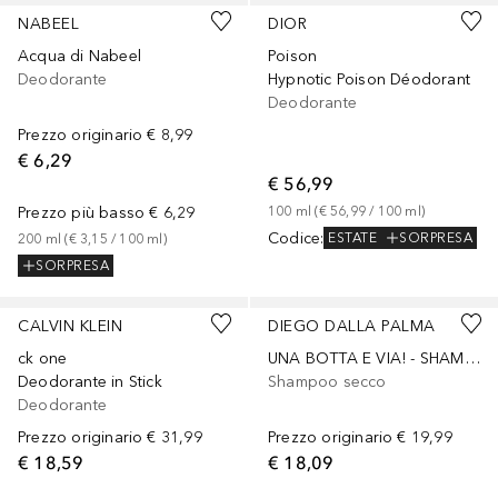
NABEEL
DIOR
Acqua di Nabeel
Poison
Deodorante
Hypnotic Poison Déodorant
Deodorante
Prezzo originario
€ 8,99
€ 6,29
€ 56,99
Prezzo più basso
€ 6,29
100
ml
 (
€ 56,99
 / 
100
ml
)
Codice
:
ESTATE
SORPRESA
200
ml
 (
€ 3,15
 / 
100
ml
)
SORPRESA
CALVIN KLEIN
DIEGO DALLA PALMA
ck one
UNA BOTTA E VIA! - SHAMPOO SECCO VOLUMIZZANTE
Deodorante in Stick
Shampoo secco
Deodorante
Prezzo originario
€ 31,99
Prezzo originario
€ 19,99
€ 18,59
€ 18,09