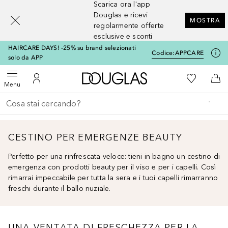
Scarica ora l'app
[navigation.slideout.screenreader]
Douglas e ricevi
MOSTRA
regolarmente offerte
esclusive e sconti
HAIRCARE DAYS! -25% su brand selezionati
Codice:
APPCARE
solo da APP
A Douglas Home
Alla Mia Li
Apri menu
Al Mio Account
Al 
Menu
Torna indietro
Esegui ricerca
CESTINO PER EMERGENZE BEAUTY
Perfetto per una rinfrescata veloce: tieni in bagno un cestino di
emergenza con prodotti beauty per il viso e per i capelli. Così
rimarrai impeccabile per tutta la sera e i tuoi capelli rimarranno
freschi durante il ballo nuziale.
UNA VENTATA DI FRESCHEZZA PER LA