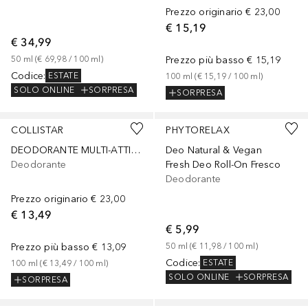
Prezzo originario
€ 23,00
€ 15,19
€ 34,99
50
ml
 (
€ 69,98
 / 
100
ml
)
Prezzo più basso
€ 15,19
Codice
:
ESTATE
100
ml
 (
€ 15,19
 / 
100
ml
)
SOLO ONLINE
SORPRESA
SORPRESA
COLLISTAR
PHYTORELAX
DEODORANTE MULTI-ATTIVO SPRAY 24H - CON PREBIOTICO NATURALE - RINFRESCANTE
Deo Natural & Vegan
Deodorante
Fresh Deo Roll-On Fresco
Deodorante
Prezzo originario
€ 23,00
€ 13,49
€ 5,99
Prezzo più basso
€ 13,09
50
ml
 (
€ 11,98
 / 
100
ml
)
Codice
:
ESTATE
100
ml
 (
€ 13,49
 / 
100
ml
)
SOLO ONLINE
SORPRESA
SORPRESA