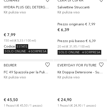
CLINIANS
CERA DI CUPRA
HYDRA PLUS GEL DETERGENTE RINFRESCANTE
Salviettine Struccanti
Kit pulizia viso
Kit pulizia viso
Prezzo originario
€ 7,99
€ 6,39
€ 7,99
150
ml
 (
€ 5,33
 / 
100
ml
)
Prezzo più basso
€ 6,39
Codice
:
ESTATE
20
ml
 (
€ 31,95
 / 
100
ml
)
SOLO ONLINE
SORPRESA
SOLO ONLINE
SORPRESA
BEURER
EVERYDAY FOR FUTURE
FC 49 Spazzola per la Pulizia del Viso
Kit Doppia Detersione - Super C
Kit pulizia viso
Kit pulizia viso
€ 45,50
€ 24,90
1
Pezzo/i
 (
€ 45,50
 / 
1
pezzo
)
1
Pezzo/i
 (
€ 24,90
 / 
1
pezzo
)