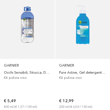
GARNIER
GARNIER
Occhi Sensibili, Strucca, Deterge e Rilassa Senza Risciacquo
Pure Active, Gel detergente purificante quotidiano per pelli miste-con Imperfezioni,
Kit pulizia viso
Kit pulizia viso
€ 5,49
€ 12,99
400
ml
 (
€ 1,37
 / 
100
ml
)
200
ml
 (
€ 6,50
 / 
100
ml
)