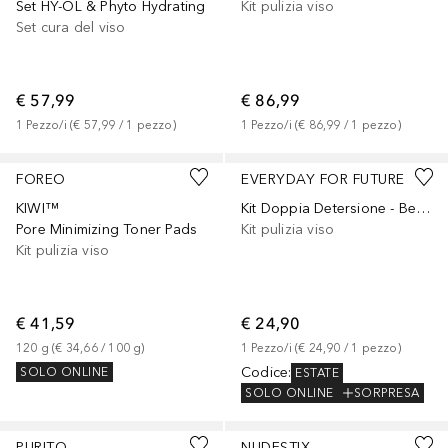
Set HY-ÖL & Phyto Hydrating
Kit pulizia viso
Set cura del viso
€ 57,99
€ 86,99
1
Pezzo/i
 (
€ 57,99
 / 
1
pezzo
)
1
Pezzo/i
 (
€ 86,99
 / 
1
pezzo
)
FOREO
EVERYDAY FOR FUTURE
KIWI™
Kit Doppia Detersione - Berrylicious
Pore Minimizing Toner Pads
Kit pulizia viso
Kit pulizia viso
€ 41,59
€ 24,90
120
g
 (
€ 34,66
 / 
100
g
)
1
Pezzo/i
 (
€ 24,90
 / 
1
pezzo
)
Codice
:
SOLO ONLINE
ESTATE
SOLO ONLINE
SORPRESA
PURITO
NUDESTIX