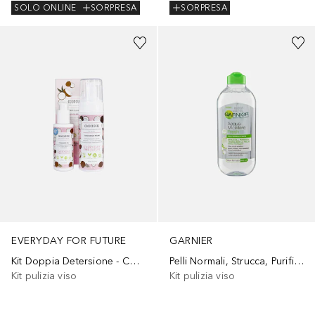
SOLO ONLINE
SORPRESA
SORPRESA
EVERYDAY FOR FUTURE
GARNIER
Kit Doppia Detersione - Cococuddle
Pelli Normali, Strucca, Purifica ed Equilibra la Pelle Senza Risciacquo
Kit pulizia viso
Kit pulizia viso