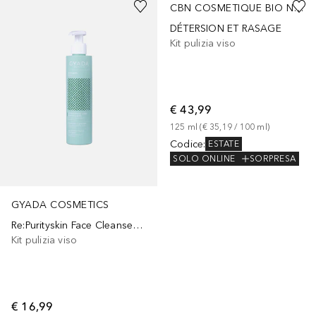
CBN COSMETIQUE BIO NATURELLE SUISSE
DÉTERSION ET RASAGE
Kit pulizia viso
€ 43,99
125
ml
 (
€ 35,19
 / 
100
ml
)
Codice
:
ESTATE
SOLO ONLINE
SORPRESA
GYADA COSMETICS
Re:Purityskin Face Cleanser - Detergente Viso Purificante
Kit pulizia viso
€ 16,99