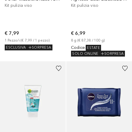
Kit pulizia viso
Kit pulizia viso
€ 7,99
€ 6,99
1
Pezzo/i
 (
€ 7,99
 / 
1
pezzo
)
8
g
 (
€ 87,38
 / 
100
g
)
Codice
:
ESCLUSIVA
SORPRESA
ESTATE
SOLO ONLINE
SORPRESA