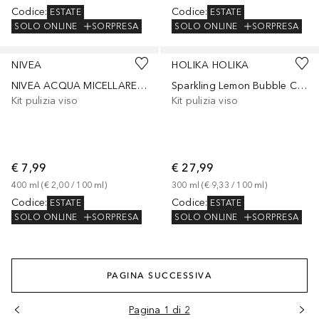
Codice
:
Codice
:
ESTATE
ESTATE
SOLO ONLINE
SORPRESA
SOLO ONLINE
SORPRESA
NIVEA
HOLIKA HOLIKA
NIVEA ACQUA MICELLARE IDRATANTE 3in1
Sparkling Lemon Bubble Cleanser
Kit pulizia viso
Kit pulizia viso
€ 7,99
€ 27,99
400
ml
 (
€ 2,00
 / 
100
ml
)
300
ml
 (
€ 9,33
 / 
100
ml
)
Codice
:
Codice
:
ESTATE
ESTATE
SOLO ONLINE
SORPRESA
SOLO ONLINE
SORPRESA
PAGINA SUCCESSIVA
Pagina 1 di 2