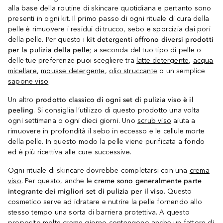
alla base della routine di skincare quotidiana e pertanto sono
presenti in ogni kit. Il primo passo di ogni rituale di cura della
pelle è rimuovere i residui di trucco, sebo e sporcizia dai pori
della pelle. Per questo i
kit detergenti offrono diversi prodotti
per la pulizia della pelle
; a seconda del tuo tipo di pelle o
delle tue preferenze puoi scegliere tra
latte detergente
,
acqua
micellare
,
mousse detergente
,
olio struccante
o un semplice
sapone viso
.
Un altro
prodotto classico di ogni set di pulizia viso è il
peeling
. Si consiglia l’utilizzo di questo prodotto una volta
ogni settimana o ogni dieci giorni. Uno
scrub viso
aiuta a
rimuovere in profondità il sebo in eccesso e le cellule morte
della pelle. In questo modo la pelle viene purificata a fondo
ed è più ricettiva alle cure successive.
Ogni rituale di skincare dovrebbe completarsi con una
crema
viso
. Per questo, anche le
creme sono generalmente parte
integrante dei migliori set di pulizia per il viso
. Questo
cosmetico serve ad idratare e nutrire la pelle fornendo allo
stesso tempo una sorta di barriera protettiva. A questo
proposito molte
creme giorno
contengono anche un fattore di