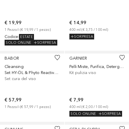
€ 19,99
€ 14,99
1
Pezzo/i
 (
€ 19,99
 / 
1
pezzo
)
400
ml
 (
€ 3,75
 / 
100
ml
)
Codice
:
SORPRESA
ESTATE
SOLO ONLINE
SORPRESA
BABOR
GARNIER
Cleansing
Pelli Miste, Purifica, Deterge e Strucca Senza Risciacquo
Set HY-ÖL & Phyto Reactivating
Kit pulizia viso
Set cura del viso
€ 57,99
€ 7,99
1
Pezzo/i
 (
€ 57,99
 / 
1
pezzo
)
400
ml
 (
€ 2,00
 / 
100
ml
)
SOLO ONLINE
SORPRESA