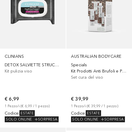
CLINIANS
AUSTRALIAN BODYCARE
DETOX SALVIETTE STRUCCANTI
Specials
Kit pulizia viso
Kit Prodotti Anti Brufoli e Punti Neri con Tea Tree Oil
Set cura del viso
€ 6,99
€ 39,99
1
Pezzo/i
 (
€ 6,99
 / 
1
pezzo
)
1
Pezzo/i
 (
€ 39,99
 / 
1
pezzo
)
Codice
:
Codice
:
ESTATE
ESTATE
SOLO ONLINE
SORPRESA
SOLO ONLINE
SORPRESA