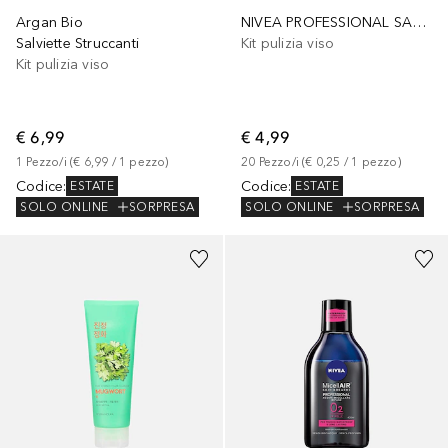
Argan Bio
NIVEA PROFESSIONAL SALVIETTINE STRUCCANTI
Salviette Struccanti
Kit pulizia viso
Kit pulizia viso
€ 6,99
€ 4,99
1
Pezzo/i
 (
€ 6,99
 / 
1
pezzo
)
20
Pezzo/i
 (
€ 0,25
 / 
1
pezzo
)
Codice
:
Codice
:
ESTATE
ESTATE
SOLO ONLINE
SORPRESA
SOLO ONLINE
SORPRESA