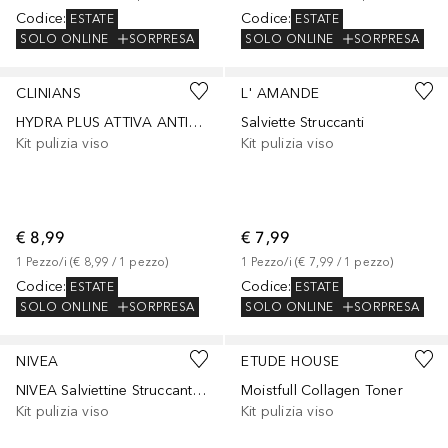
Codice
:
Codice
:
ESTATE
ESTATE
SOLO ONLINE
SORPRESA
SOLO ONLINE
SORPRESA
CLINIANS
L' AMANDE
HYDRA PLUS ATTIVA ANTISTRESS DETERGENTE CREMOSO DELICATO
Salviette Struccanti
Kit pulizia viso
Kit pulizia viso
€ 8,99
€ 7,99
1
Pezzo/i
 (
€ 8,99
 / 
1
pezzo
)
1
Pezzo/i
 (
€ 7,99
 / 
1
pezzo
)
Codice
:
Codice
:
ESTATE
ESTATE
SOLO ONLINE
SORPRESA
SOLO ONLINE
SORPRESA
NIVEA
ETUDE HOUSE
NIVEA Salviettine Struccanti Acqua Micellare 25 pz
Moistfull Collagen Toner
Kit pulizia viso
Kit pulizia viso