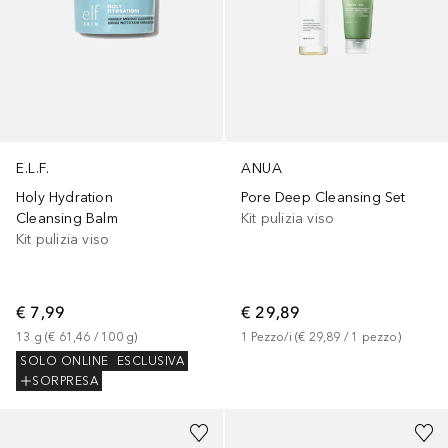
E.L.F.
ANUA
Holy Hydration
Pore Deep Cleansing Set
Cleansing Balm
Kit pulizia viso
Kit pulizia viso
€ 7,99
€ 29,89
13
g
 (
€ 61,46
 / 
100
g
)
1
Pezzo/i
 (
€ 29,89
 / 
1
pezzo
)
SOLO ONLINE
ESCLUSIVA
SORPRESA