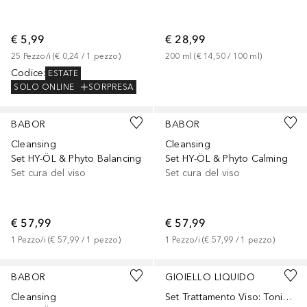
€ 5,99
€ 28,99
25
Pezzo/i
 (
€ 0,24
 / 
1
pezzo
)
200
ml
 (
€ 14,50
 / 
100
ml
)
Codice
:
ESTATE
SOLO ONLINE
SORPRESA
BABOR
BABOR
Cleansing
Cleansing
Set HY-ÖL & Phyto Balancing
Set HY-ÖL & Phyto Calming
Set cura del viso
Set cura del viso
€ 57,99
€ 57,99
1
Pezzo/i
 (
€ 57,99
 / 
1
pezzo
)
1
Pezzo/i
 (
€ 57,99
 / 
1
pezzo
)
BABOR
GIOIELLO LIQUIDO
Cleansing
Set Trattamento Viso: Tonico, Latte Detergente e Scrub Esfoliante