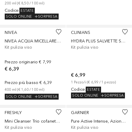
200
ml
 (
€ 8,50
 / 
100
ml
)
Codice
:
ESTATE
SOLO ONLINE
SORPRESA
NIVEA
CLINIANS
NIVEA ACQUA MICELLARE EXTRA-DELICATA 3in1
HYDRA PLUS SALVIETTE STRUCCANTI 25 pz
Kit pulizia viso
Kit pulizia viso
Prezzo originario
€ 7,99
€ 6,39
€ 6,99
Prezzo più basso
€ 6,39
1
Pezzo/i
 (
€ 6,99
 / 
1
pezzo
)
Codice
:
ESTATE
400
ml
 (
€ 1,60
 / 
100
ml
)
SOLO ONLINE
SORPRESA
SOLO ONLINE
SORPRESA
FRESHLY
GARNIER
Mini Cleanser Trio cofanetto pulizia viso
Pure Active Intense, Azione 3in1, Detergente + scrub + maschera anti punti neri e imperfezioni, 0
Kit pulizia viso
Kit pulizia viso