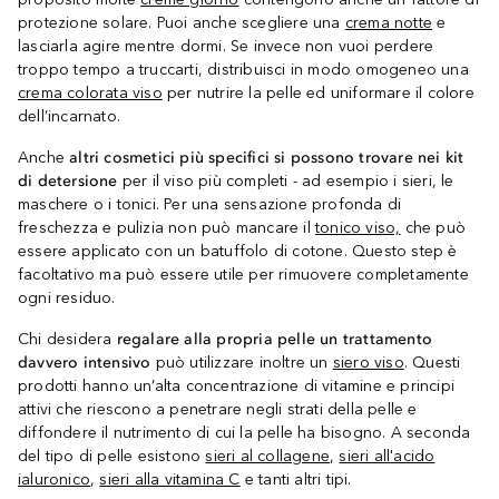
protezione solare. Puoi anche scegliere una
crema notte
e
lasciarla agire mentre dormi. Se invece non vuoi perdere
troppo tempo a truccarti, distribuisci in modo omogeneo una
crema colorata viso
per nutrire la pelle ed uniformare il colore
dell’incarnato.
Anche
altri cosmetici più specifici si possono trovare nei kit
di detersione
per il viso più completi - ad esempio i sieri, le
maschere o i tonici. Per una sensazione profonda di
freschezza e pulizia non può mancare il
tonico viso,
che può
essere applicato con un batuffolo di cotone. Questo step è
facoltativo ma può essere utile per rimuovere completamente
ogni residuo.
Chi desidera
regalare alla propria pelle un trattamento
davvero intensivo
può utilizzare inoltre un
siero viso
. Questi
prodotti hanno un’alta concentrazione di vitamine e principi
attivi che riescono a penetrare negli strati della pelle e
diffondere il nutrimento di cui la pelle ha bisogno. A seconda
del tipo di pelle esistono
sieri al collagene
,
sieri all'acido
ialuronico
,
sieri alla vitamina C
e tanti altri tipi.