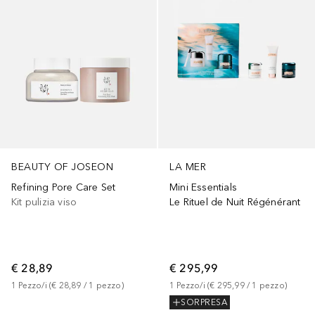
BEAUTY OF JOSEON
LA MER
Refining Pore Care Set
Mini Essentials
Kit pulizia viso
Le Rituel de Nuit Régénérant
€ 28,89
€ 295,99
1
Pezzo/i
 (
€ 28,89
 / 
1
pezzo
)
1
Pezzo/i
 (
€ 295,99
 / 
1
pezzo
)
SORPRESA