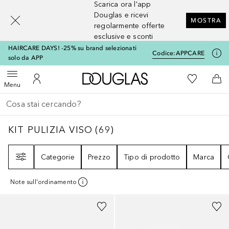
Scarica ora l'app
[navigation.slideout.screenreader]
Douglas e ricevi
MOSTRA
regolarmente offerte
esclusive e sconti
HAIRCARE DAYS! -25% su brand selezionati
Codice:
APPCARE
solo da APP
A Douglas Home
Alla Mia Li
Apri menu
Al Mio Account
Al 
Menu
Torna indietro
Esegui ricerca
KIT PULIZIA VISO
69
RISULTATI
KIT PULIZIA VISO
(
69
)
Filtri
Categorie
Prezzo
Tipo di prodotto
Marca
Note sull'ordinamento