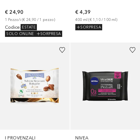
€ 24,90
€ 4,39
1
Pezzo/i
 (
€ 24,90
 / 
1
pezzo
)
400
ml
 (
€ 1,10
 / 
100
ml
)
Codice
:
ESTATE
SORPRESA
SOLO ONLINE
SORPRESA
I PROVENZALI
NIVEA