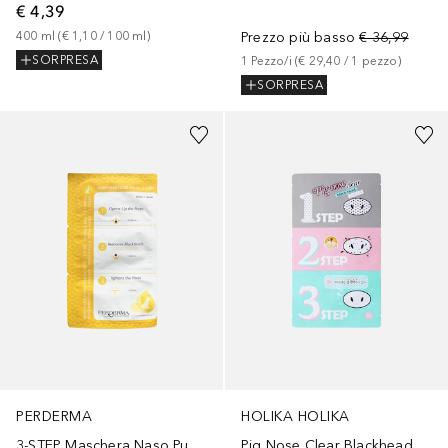
€ 4,39
400
ml
 (
€ 1,10
 / 
100
ml
)
Prezzo più basso
€ 36,99
SORPRESA
1
Pezzo/i
 (
€ 29,40
 / 
1
pezzo
)
SORPRESA
PERDERMA
HOLIKA HOLIKA
3-STEP Maschera Naso Purificante
Pig Nose Clear Blackhead 3-Step