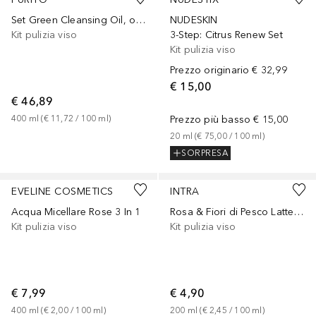
Set Green Cleansing Oil, olio detergente e set di ricarica
NUDESKIN
Kit pulizia viso
3-Step: Citrus Renew Set
Kit pulizia viso
Prezzo originario
€ 32,99
€ 15,00
€ 46,89
400
ml
 (
€ 11,72
 / 
100
ml
)
Prezzo più basso
€ 15,00
20
ml
 (
€ 75,00
 / 
100
ml
)
SORPRESA
EVELINE COSMETICS
INTRA
Acqua Micellare Rose 3 In 1
Rosa & Fiori di Pesco Latte Micellare Delicato Biologico
Kit pulizia viso
Kit pulizia viso
€ 7,99
€ 4,90
400
ml
 (
€ 2,00
 / 
100
ml
)
200
ml
 (
€ 2,45
 / 
100
ml
)