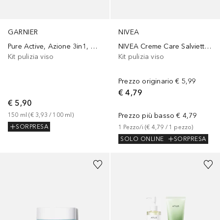
GARNIER
NIVEA
Pure Active, Azione 3in1, Detergente + scrub + maschera per pelli grasse o con imperfezioni, 0
NIVEA Creme Care Salviettine Struccanti Viso
Kit pulizia viso
Kit pulizia viso
Prezzo originario
€ 5,99
€ 4,79
€ 5,90
150
ml
 (
€ 3,93
 / 
100
ml
)
Prezzo più basso
€ 4,79
SORPRESA
1
Pezzo/i
 (
€ 4,79
 / 
1
pezzo
)
SOLO ONLINE
SORPRESA