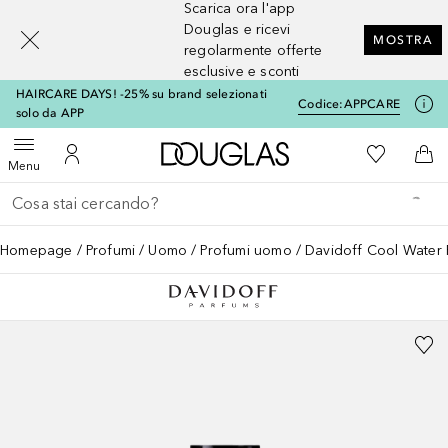
Scarica ora l'app
[navigation.slideout.screenreader]
Douglas e ricevi
MOSTRA
regolarmente offerte
esclusive e sconti
HAIRCARE DAYS! -25% su brand selezionati
Codice:
APPCARE
solo da APP
A Douglas Home
Alla Mia Li
Apri menu
Al Mio Account
Al 
Menu
Torna indietro
Esegui ricerca
Homepage
Profumi
Uomo
Profumi uomo
Davidoff Cool Water