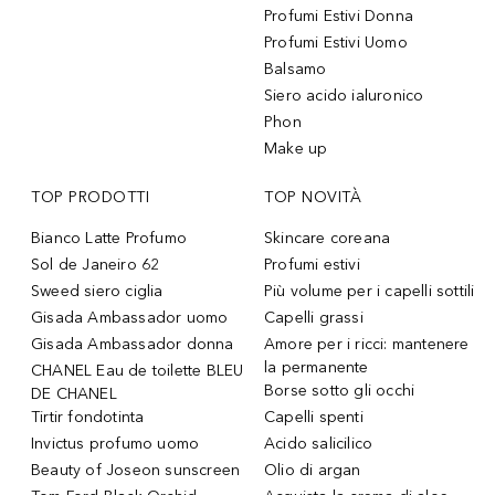
Profumi Estivi Donna
Profumi Estivi Uomo
Balsamo
Siero acido ialuronico
Phon
Make up
TOP PRODOTTI
TOP NOVITÀ
Bianco Latte Profumo
Skincare coreana
Sol de Janeiro 62
Profumi estivi
Sweed siero ciglia
Più volume per i capelli sottili
Gisada Ambassador uomo
Capelli grassi
Gisada Ambassador donna
Amore per i ricci: mantenere
la permanente
CHANEL Eau de toilette BLEU
Borse sotto gli occhi
DE CHANEL
Tirtir fondotinta
Capelli spenti
Invictus profumo uomo
Acido salicilico
Beauty of Joseon sunscreen
Olio di argan