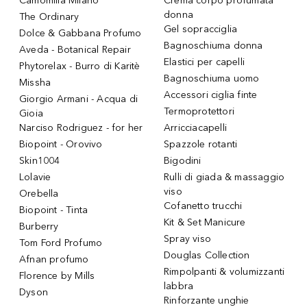
Camomilla Milano
Crema corpo profumata
donna
The Ordinary
Gel sopracciglia
Dolce & Gabbana Profumo
Bagnoschiuma donna
Aveda - Botanical Repair
Elastici per capelli
Phytorelax - Burro di Karitè
Bagnoschiuma uomo
Missha
Accessori ciglia finte
Giorgio Armani - Acqua di
Termoprotettori
Gioia
Narciso Rodriguez - for her
Arricciacapelli
Biopoint - Orovivo
Spazzole rotanti
Skin1004
Bigodini
Lolavie
Rulli di giada & massaggio
viso
Orebella
Cofanetto trucchi
Biopoint - Tinta
Kit & Set Manicure
Burberry
Spray viso
Tom Ford Profumo
Douglas Collection
Afnan profumo
Rimpolpanti & volumizzanti
Florence by Mills
labbra
Dyson
Rinforzante unghie