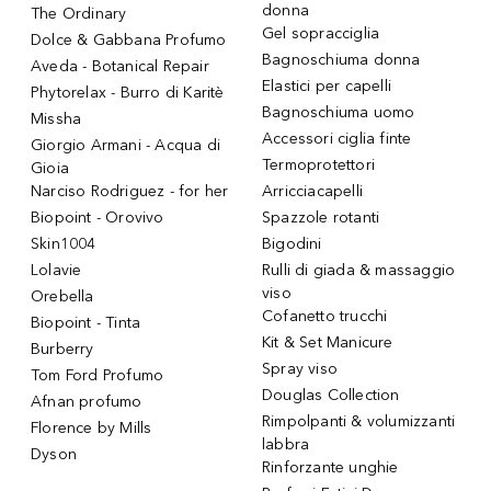
donna
The Ordinary
Gel sopracciglia
Dolce & Gabbana Profumo
Bagnoschiuma donna
Aveda - Botanical Repair
Elastici per capelli
Phytorelax - Burro di Karitè
Bagnoschiuma uomo
Missha
Accessori ciglia finte
Giorgio Armani - Acqua di
Termoprotettori
Gioia
Narciso Rodriguez - for her
Arricciacapelli
Biopoint - Orovivo
Spazzole rotanti
Skin1004
Bigodini
Lolavie
Rulli di giada & massaggio
viso
Orebella
Cofanetto trucchi
Biopoint - Tinta
Kit & Set Manicure
Burberry
Spray viso
Tom Ford Profumo
Douglas Collection
Afnan profumo
Rimpolpanti & volumizzanti
Florence by Mills
labbra
Dyson
Rinforzante unghie