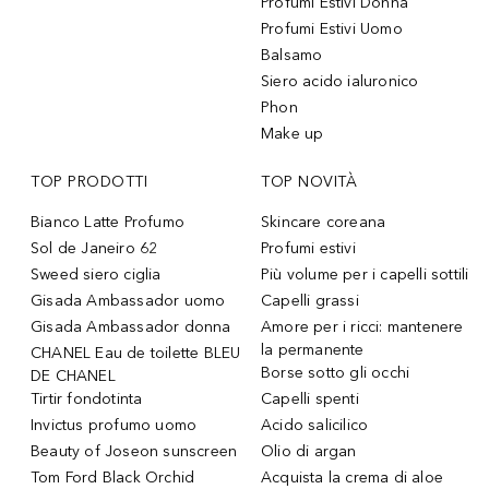
Profumi Estivi Donna
Profumi Estivi Uomo
Balsamo
Siero acido ialuronico
Phon
Make up
TOP PRODOTTI
TOP NOVITÀ
Bianco Latte Profumo
Skincare coreana
Sol de Janeiro 62
Profumi estivi
Sweed siero ciglia
Più volume per i capelli sottili
Gisada Ambassador uomo
Capelli grassi
Gisada Ambassador donna
Amore per i ricci: mantenere
la permanente
CHANEL Eau de toilette BLEU
Borse sotto gli occhi
DE CHANEL
Tirtir fondotinta
Capelli spenti
Invictus profumo uomo
Acido salicilico
Beauty of Joseon sunscreen
Olio di argan
Tom Ford Black Orchid
Acquista la crema di aloe