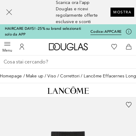
Scarica ora l'app
[navigation.slideout.screenreader]
Douglas e ricevi
MOSTRA
regolarmente offerte
esclusive e sconti
HAIRCARE DAYS! -25% su brand selezionati
Codice:
APPCARE
solo da APP
A Douglas Home
Alla Mia Li
Apri menu
Al Mio Account
Al 
Menu
Torna indietro
Esegui ricerca
Homepage
Make up
Viso
Correttori
Lancôme Effacernes Lon