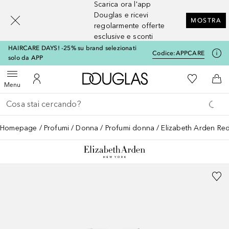
Scarica ora l'app
[navigation.slideout.screenreader]
Douglas e ricevi
MOSTRA
regolarmente offerte
esclusive e sconti
HAIRCARE DAYS! -25% su brand selezionati
Codice:
APPCARE
solo da APP
A Douglas Home
Alla Mia Li
Apri menu
Al Mio Account
Al 
Menu
Torna indietro
Esegui ricerca
Homepage
Profumi
Donna
Profumi donna
Elizabeth Arden Re