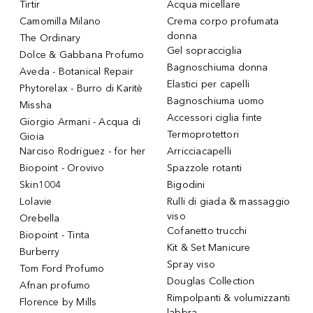
Tirtir
Acqua micellare
Camomilla Milano
Crema corpo profumata
donna
The Ordinary
Gel sopracciglia
Dolce & Gabbana Profumo
Bagnoschiuma donna
Aveda - Botanical Repair
Elastici per capelli
Phytorelax - Burro di Karitè
Bagnoschiuma uomo
Missha
Accessori ciglia finte
Giorgio Armani - Acqua di
Termoprotettori
Gioia
Narciso Rodriguez - for her
Arricciacapelli
Biopoint - Orovivo
Spazzole rotanti
Skin1004
Bigodini
Lolavie
Rulli di giada & massaggio
viso
Orebella
Cofanetto trucchi
Biopoint - Tinta
Kit & Set Manicure
Burberry
Spray viso
Tom Ford Profumo
Douglas Collection
Afnan profumo
Rimpolpanti & volumizzanti
Florence by Mills
labbra