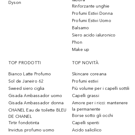
Dyson
Rinforzante unghie
Profumi Estivi Donna
Profumi Estivi Uomo
Balsamo
Siero acido ialuronico
Phon
Make up
TOP PRODOTTI
TOP NOVITÀ
Bianco Latte Profumo
Skincare coreana
Sol de Janeiro 62
Profumi estivi
Sweed siero ciglia
Più volume per i capelli sottili
Gisada Ambassador uomo
Capelli grassi
Gisada Ambassador donna
Amore per i ricci: mantenere
la permanente
CHANEL Eau de toilette BLEU
Borse sotto gli occhi
DE CHANEL
Tirtir fondotinta
Capelli spenti
Invictus profumo uomo
Acido salicilico