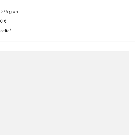
3/6 giorni
00 €
celta¹