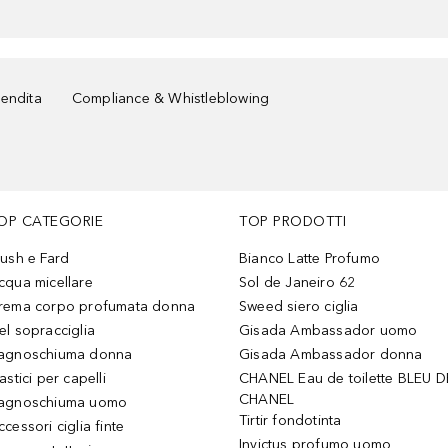
vendita
Compliance & Whistleblowing
OP CATEGORIE
TOP PRODOTTI
lush e Fard
Bianco Latte Profumo
cqua micellare
Sol de Janeiro 62
rema corpo profumata donna
Sweed siero ciglia
el sopracciglia
Gisada Ambassador uomo
agnoschiuma donna
Gisada Ambassador donna
astici per capelli
CHANEL Eau de toilette BLEU D
CHANEL
agnoschiuma uomo
Tirtir fondotinta
ccessori ciglia finte
Invictus profumo uomo