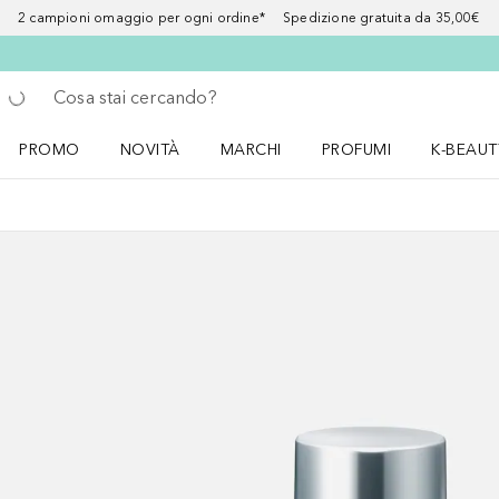
2 campioni omaggio per ogni ordine* Spedizione gratuita da 35,00€
Torna indietro
Esegui ricerca
PROMO
NOVITÀ
MARCHI
PROFUMI
K-BEAUT
Apri il menu PROMO
Apri il menu NOVITÀ
Apri il menu MARCHI
Apri il menu Profumi
Apri il 