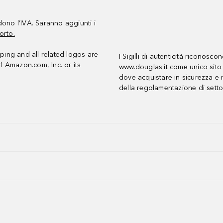
udono l’IVA. Saranno aggiunti i
orto.
ing and all related logos are
I Sigilli di autenticità riconosco
f Amazon.com, Inc. or its
www.douglas.it come unico sito 
dove acquistare in sicurezza e n
della regolamentazione di setto