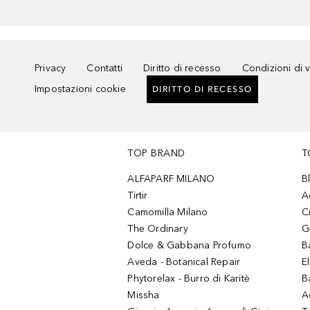
Privacy
Contatti
Diritto di recesso
Condizioni di 
Impostazioni cookie
DIRITTO DI RECESSO
TOP BRAND
T
ALFAPARF MILANO
B
Tirtir
A
Camomilla Milano
C
The Ordinary
G
Dolce & Gabbana Profumo
B
Aveda - Botanical Repair
El
Phytorelax - Burro di Karitè
B
Missha
A