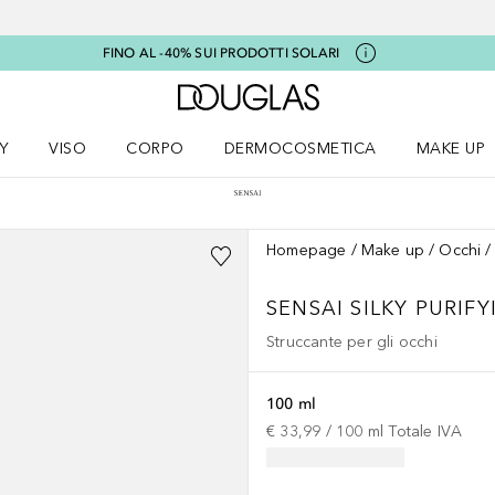
FINO AL -40% SUI PRODOTTI SOLARI
A Douglas Home
Y
VISO
CORPO
DERMOCOSMETICA
MAKE UP
menu K-BEAUTY
Apri il menu Viso
Apri il menu Corpo
Apri il menu DERMOCOSMETICA
Apri il me
Homepage
Make up
Occhi
SENSAI SILKY PURIFY
Struccante per gli occhi
100 ml
€ 33,99
 / 
100
ml
Totale IVA