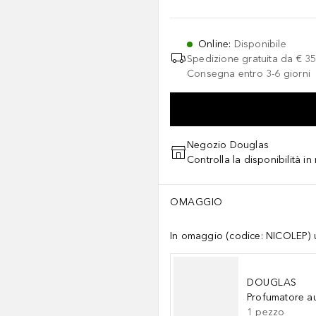
Online
:
Disponibile
Spedizione gratuita da
€ 35
Consegna entro 3-6 giorni
Negozio Douglas
Controlla la disponibilità i
OMAGGIO
In omaggio (codice: NICOLEP) un
DOUGLAS
Profumatore a
1
pezzo