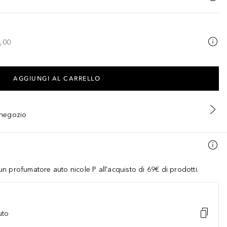
,00
AGGIUNGI AL CARRELLO
n negozio
 profumatore auto nicole P all'acquisto di 69€ di prodotti.
uto