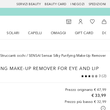
SERVIZI BEAUTY
BEAUTY CARD
I NEGOZI
SPEDIZIONI
Alla Mia Li
Storefinder
Al Mio Account
Al 
SOLARI
CAPELLI
OMAGGI
GIFT CARD
DOU
nu Make up
Apri il menu SOLARI
Apri il menu Capelli
Apri il menu OMAGGI
Struccanti occhi
SENSAI Sensai Silky Purifying Make-Up Remover fo
ING
MAKE-UP REMOVER FOR EYE AND LIP
3
(
2
)
Prezzo originario
€ 47,99
€ 33,99
Prezzo più basso
€ 32,99