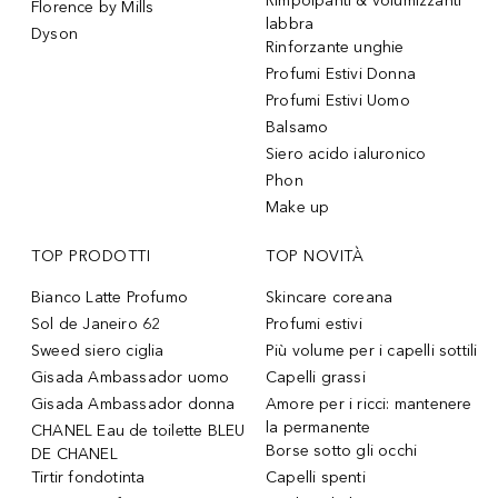
Rimpolpanti & volumizzanti
Florence by Mills
labbra
Dyson
Rinforzante unghie
Profumi Estivi Donna
Profumi Estivi Uomo
Balsamo
Siero acido ialuronico
Phon
Make up
TOP PRODOTTI
TOP NOVITÀ
Bianco Latte Profumo
Skincare coreana
Sol de Janeiro 62
Profumi estivi
Sweed siero ciglia
Più volume per i capelli sottili
Gisada Ambassador uomo
Capelli grassi
Gisada Ambassador donna
Amore per i ricci: mantenere
la permanente
CHANEL Eau de toilette BLEU
Borse sotto gli occhi
DE CHANEL
Tirtir fondotinta
Capelli spenti