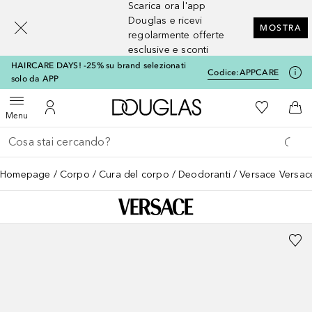
Scarica ora l'app
[navigation.slideout.screenreader]
Douglas e ricevi
MOSTRA
regolarmente offerte
esclusive e sconti
HAIRCARE DAYS! -25% su brand selezionati
Codice:
APPCARE
solo da APP
A Douglas Home
Alla Mia Li
Apri menu
Al Mio Account
Al 
Menu
Torna indietro
Esegui ricerca
Homepage
Corpo
Cura del corpo
Deodoranti
Versace Versac