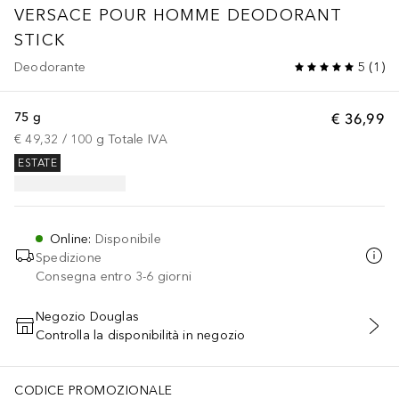
VERSACE POUR HOMME
DEODORANT
STICK
Deodorante
5
(
1
)
75 g
€ 36,99
€ 49,32
 / 
100
g
Totale IVA
ESTATE
Online
:
Disponibile
Spedizione
Consegna entro 3-6 giorni
Negozio Douglas
Controlla la disponibilità in negozio
AGGIUNGI AL CARRELLO
CODICE PROMOZIONALE