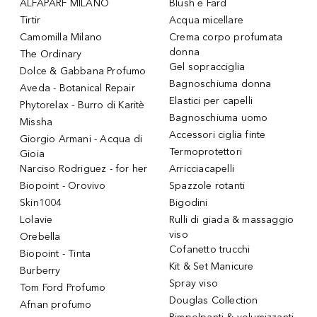
ALFAPARF MILANO
Blush e Fard
Tirtir
Acqua micellare
Camomilla Milano
Crema corpo profumata
donna
The Ordinary
Gel sopracciglia
Dolce & Gabbana Profumo
Bagnoschiuma donna
Aveda - Botanical Repair
Elastici per capelli
Phytorelax - Burro di Karitè
Bagnoschiuma uomo
Missha
Accessori ciglia finte
Giorgio Armani - Acqua di
Termoprotettori
Gioia
Narciso Rodriguez - for her
Arricciacapelli
Biopoint - Orovivo
Spazzole rotanti
Skin1004
Bigodini
Lolavie
Rulli di giada & massaggio
viso
Orebella
Cofanetto trucchi
Biopoint - Tinta
Kit & Set Manicure
Burberry
Spray viso
Tom Ford Profumo
Douglas Collection
Afnan profumo