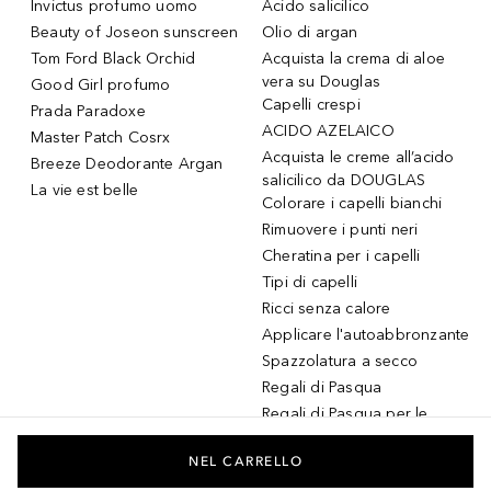
Invictus profumo uomo
Acido salicilico
Beauty of Joseon sunscreen
Olio di argan
Tom Ford Black Orchid
Acquista la crema di aloe
vera su Douglas
Good Girl profumo
Capelli crespi
Prada Paradoxe
ACIDO AZELAICO
Master Patch Cosrx
Acquista le creme all’acido
Breeze Deodorante Argan
salicilico da DOUGLAS
La vie est belle
Colorare i capelli bianchi
Rimuovere i punti neri
Cheratina per i capelli
Tipi di capelli
Ricci senza calore
Applicare l'autoabbronzante
Spazzolatura a secco
Regali di Pasqua
Regali di Pasqua per le
donne
Regali di Pasqua per gli
NEL CARRELLO
uomini