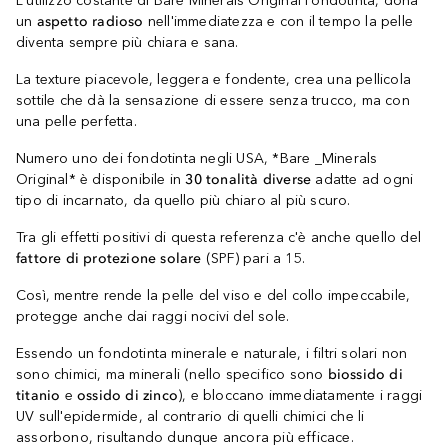
L'utilizzo costante di Bare Minerals Original Fondotinta, dona
un
aspetto radioso
nell'immediatezza e con il tempo la pelle
diventa sempre più chiara e sana.
La texture piacevole, leggera e fondente, crea una pellicola
sottile che dà la sensazione di essere senza trucco, ma con
una pelle perfetta.
Numero uno dei fondotinta negli USA, *Bare _Minerals
Original* è disponibile in
30 tonalità diverse
adatte ad ogni
tipo di incarnato, da quello più chiaro al più scuro.
Tra gli effetti positivi di questa referenza c'è anche quello del
fattore di protezione solare
(SPF) pari a 15.
Così, mentre rende la pelle del viso e del collo impeccabile,
protegge anche dai raggi nocivi del sole.
Essendo un fondotinta minerale e naturale, i filtri solari non
sono chimici, ma minerali (nello specifico sono
biossido di
titanio
e
ossido di zinco
), e bloccano immediatamente i raggi
UV sull'epidermide, al contrario di quelli chimici che li
assorbono, risultando dunque ancora più efficace.