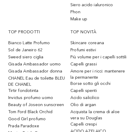
Siero acido ialuronico
Phon
Make up
TOP PRODOTTI
TOP NOVITÀ
Bianco Latte Profumo
Skincare coreana
Sol de Janeiro 62
Profumi estivi
Sweed siero ciglia
Più volume per i capelli sottili
Gisada Ambassador uomo
Capelli grassi
Gisada Ambassador donna
Amore per i ricci: mantenere
la permanente
CHANEL Eau de toilette BLEU
Borse sotto gli occhi
DE CHANEL
Tirtir fondotinta
Capelli spenti
Invictus profumo uomo
Acido salicilico
Beauty of Joseon sunscreen
Olio di argan
Tom Ford Black Orchid
Acquista la crema di aloe
vera su Douglas
Good Girl profumo
Capelli crespi
Prada Paradoxe
ACIDO AZELAICO