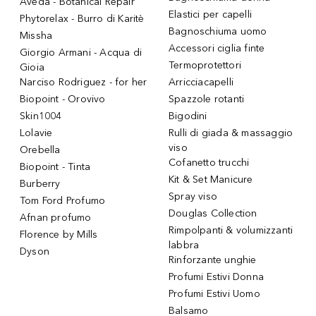
Aveda - Botanical Repair
Elastici per capelli
Phytorelax - Burro di Karitè
Bagnoschiuma uomo
Missha
Accessori ciglia finte
Giorgio Armani - Acqua di
Termoprotettori
Gioia
Narciso Rodriguez - for her
Arricciacapelli
Biopoint - Orovivo
Spazzole rotanti
Skin1004
Bigodini
Lolavie
Rulli di giada & massaggio
viso
Orebella
Cofanetto trucchi
Biopoint - Tinta
Kit & Set Manicure
Burberry
Spray viso
Tom Ford Profumo
Douglas Collection
Afnan profumo
Rimpolpanti & volumizzanti
Florence by Mills
labbra
Dyson
Rinforzante unghie
Profumi Estivi Donna
Profumi Estivi Uomo
Balsamo