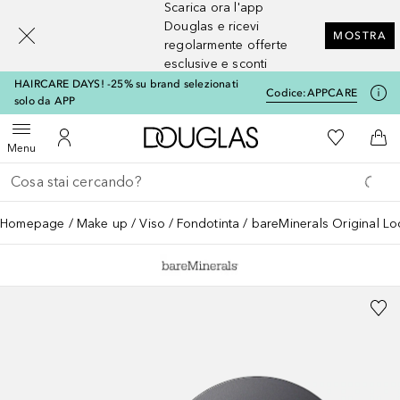
Scarica ora l'app
[navigation.slideout.screenreader]
Douglas e ricevi
MOSTRA
regolarmente offerte
esclusive e sconti
HAIRCARE DAYS! -25% su brand selezionati
Codice:
APPCARE
solo da APP
A Douglas Home
Alla Mia Li
Apri menu
Al Mio Account
Al 
Menu
Torna indietro
Esegui ricerca
Homepage
Make up
Viso
Fondotinta
bareMinerals Original L