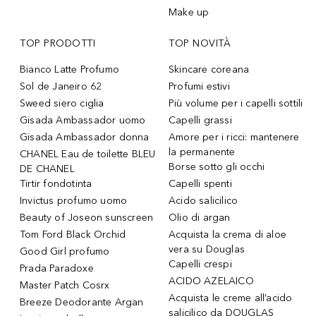
Make up
TOP PRODOTTI
TOP NOVITÀ
Bianco Latte Profumo
Skincare coreana
Sol de Janeiro 62
Profumi estivi
Sweed siero ciglia
Più volume per i capelli sottili
Gisada Ambassador uomo
Capelli grassi
Gisada Ambassador donna
Amore per i ricci: mantenere
la permanente
CHANEL Eau de toilette BLEU
Borse sotto gli occhi
DE CHANEL
Tirtir fondotinta
Capelli spenti
Invictus profumo uomo
Acido salicilico
Beauty of Joseon sunscreen
Olio di argan
Tom Ford Black Orchid
Acquista la crema di aloe
vera su Douglas
Good Girl profumo
Capelli crespi
Prada Paradoxe
ACIDO AZELAICO
Master Patch Cosrx
Acquista le creme all’acido
Breeze Deodorante Argan
salicilico da DOUGLAS