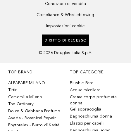
Condizioni di vendita
Compliance & Whistleblowing
Impostazioni cookie
DIRITTO DI RECESSO
©
2026
Douglas Italia S.p.A.
TOP BRAND
TOP CATEGORIE
ALFAPARF MILANO
Blush e Fard
Tirtir
Acqua micellare
Camomilla Milano
Crema corpo profumata
donna
The Ordinary
Gel sopracciglia
Dolce & Gabbana Profumo
Bagnoschiuma donna
Aveda - Botanical Repair
Elastici per capelli
Phytorelax - Burro di Karitè
Bagnoschiuma uomo