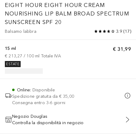
EIGHT HOUR
EIGHT HOUR CREAM
NOURISHING LIP BALM BROAD SPECTRUM
SUNSCREEN SPF 20
Balsamo labbra
3.9
(
17
)
15 ml
€ 31,99
€ 213,27
 / 
100
ml
Totale IVA
ESTATE
Online
:
Disponibile
Spedizione gratuita da
€ 35,00
Consegna entro 3-6 giorni
Negozio Douglas
Controlla la disponibilità in negozio
AGGIUNGI AL CARRELLO