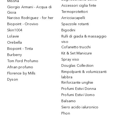
Missha
Accessori ciglia finte
Giorgio Armani - Acqua di
Termoprotettori
Gioia
Narciso Rodriguez - for her
Arricciacapelli
Biopoint - Orovivo
Spazzole rotanti
Skin1004
Bigodini
Lolavie
Rulli di giada & massaggio
viso
Orebella
Cofanetto trucchi
Biopoint - Tinta
Kit & Set Manicure
Burberry
Spray viso
Tom Ford Profumo
Douglas Collection
Afnan profumo
Rimpolpanti & volumizzanti
Florence by Mills
labbra
Dyson
Rinforzante unghie
Profumi Estivi Donna
Profumi Estivi Uomo
Balsamo
Siero acido ialuronico
Phon