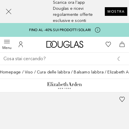
Scarica ora l'app
[navigation.slideout.screenreader]
Douglas e ricevi
MOSTRA
regolarmente offerte
esclusive e sconti
FINO AL -40% SUI PRODOTTI SOLARI
A Douglas Home
Alla Mia Li
Apri menu
Al Mio Account
Al 
Menu
Torna indietro
Esegui ricerca
Homepage
Viso
Cura delle labbra
Balsamo labbra
Elizabeth 