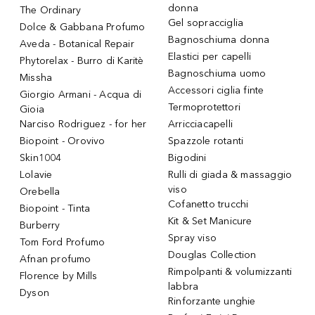
donna
The Ordinary
Gel sopracciglia
Dolce & Gabbana Profumo
Bagnoschiuma donna
Aveda - Botanical Repair
Elastici per capelli
Phytorelax - Burro di Karitè
Bagnoschiuma uomo
Missha
Accessori ciglia finte
Giorgio Armani - Acqua di
Termoprotettori
Gioia
Narciso Rodriguez - for her
Arricciacapelli
Biopoint - Orovivo
Spazzole rotanti
Skin1004
Bigodini
Lolavie
Rulli di giada & massaggio
viso
Orebella
Cofanetto trucchi
Biopoint - Tinta
Kit & Set Manicure
Burberry
Spray viso
Tom Ford Profumo
Douglas Collection
Afnan profumo
Rimpolpanti & volumizzanti
Florence by Mills
labbra
Dyson
Rinforzante unghie