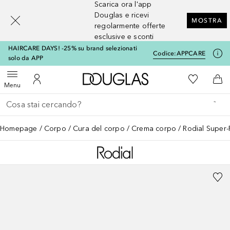
Scarica ora l'app
[navigation.slideout.screenreader]
Douglas e ricevi
MOSTRA
regolarmente offerte
esclusive e sconti
HAIRCARE DAYS! -25% su brand selezionati
Codice:
APPCARE
solo da APP
A Douglas Home
Alla Mia Li
Apri menu
Al Mio Account
Al 
Menu
Torna indietro
Esegui ricerca
Homepage
Corpo
Cura del corpo
Crema corpo
Rodial Super-