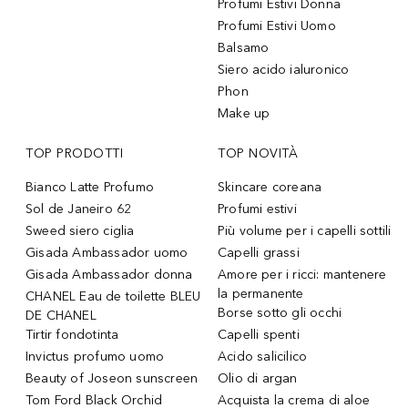
Profumi Estivi Donna
Profumi Estivi Uomo
Balsamo
Siero acido ialuronico
Phon
Make up
TOP PRODOTTI
TOP NOVITÀ
Bianco Latte Profumo
Skincare coreana
Sol de Janeiro 62
Profumi estivi
Sweed siero ciglia
Più volume per i capelli sottili
Gisada Ambassador uomo
Capelli grassi
Gisada Ambassador donna
Amore per i ricci: mantenere
la permanente
CHANEL Eau de toilette BLEU
Borse sotto gli occhi
DE CHANEL
Tirtir fondotinta
Capelli spenti
Invictus profumo uomo
Acido salicilico
Beauty of Joseon sunscreen
Olio di argan
Tom Ford Black Orchid
Acquista la crema di aloe