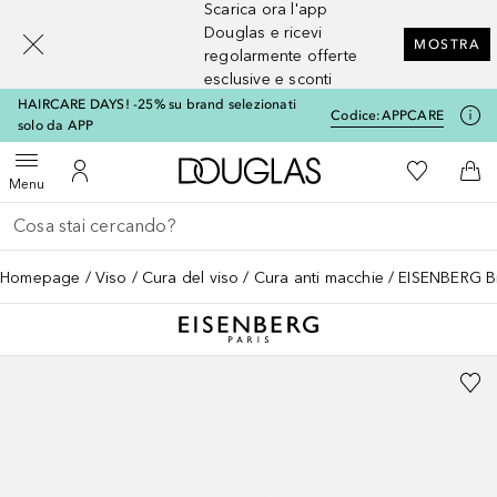
Scarica ora l'app
[navigation.slideout.screenreader]
Douglas e ricevi
MOSTRA
regolarmente offerte
esclusive e sconti
HAIRCARE DAYS! -25% su brand selezionati
Codice:
APPCARE
solo da APP
A Douglas Home
Alla Mia Li
Apri menu
Al Mio Account
Al 
Menu
Torna indietro
Esegui ricerca
Homepage
Viso
Cura del viso
Cura anti macchie
EISENBERG B