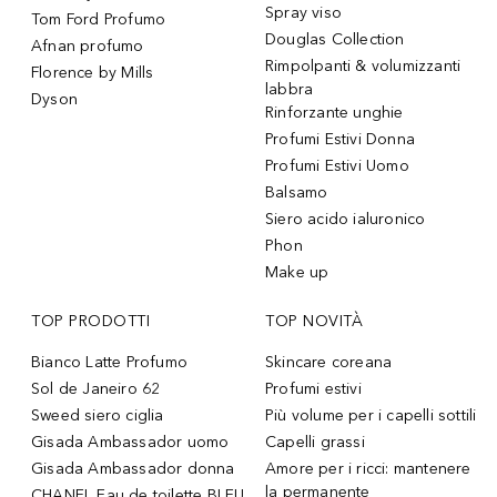
Spray viso
Tom Ford Profumo
Douglas Collection
Afnan profumo
Rimpolpanti & volumizzanti
Florence by Mills
labbra
Dyson
Rinforzante unghie
Profumi Estivi Donna
Profumi Estivi Uomo
Balsamo
Siero acido ialuronico
Phon
Make up
TOP PRODOTTI
TOP NOVITÀ
Bianco Latte Profumo
Skincare coreana
Sol de Janeiro 62
Profumi estivi
Sweed siero ciglia
Più volume per i capelli sottili
Gisada Ambassador uomo
Capelli grassi
Gisada Ambassador donna
Amore per i ricci: mantenere
la permanente
CHANEL Eau de toilette BLEU