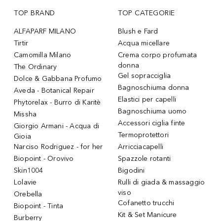
TOP BRAND
TOP CATEGORIE
ALFAPARF MILANO
Blush e Fard
Tirtir
Acqua micellare
Camomilla Milano
Crema corpo profumata
donna
The Ordinary
Gel sopracciglia
Dolce & Gabbana Profumo
Bagnoschiuma donna
Aveda - Botanical Repair
Elastici per capelli
Phytorelax - Burro di Karitè
Bagnoschiuma uomo
Missha
Accessori ciglia finte
Giorgio Armani - Acqua di
Termoprotettori
Gioia
Narciso Rodriguez - for her
Arricciacapelli
Biopoint - Orovivo
Spazzole rotanti
Skin1004
Bigodini
Lolavie
Rulli di giada & massaggio
viso
Orebella
Cofanetto trucchi
Biopoint - Tinta
Kit & Set Manicure
Burberry