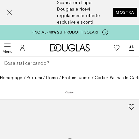
Scarica ora l'app
[navigation.slideout.screenreader]
Douglas e ricevi
MOSTRA
regolarmente offerte
esclusive e sconti
FINO AL -40% SUI PRODOTTI SOLARI
A Douglas Home
Alla Mia Li
Apri menu
Al Mio Account
Al 
Menu
Torna indietro
Esegui ricerca
Homepage
Profumi
Uomo
Profumi uomo
Cartier Pasha de Cart