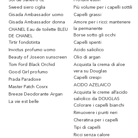
Sweed siero ciglia
Più volume per i capelli sottili
Gisada Ambassador uomo
Capelli grassi
Gisada Ambassador donna
Amore per i ricci: mantenere
la permanente
CHANEL Eau de toilette BLEU
Borse sotto gli occhi
DE CHANEL
Tirtir fondotinta
Capelli spenti
Invictus profumo uomo
Acido salicilico
Beauty of Joseon sunscreen
Olio di argan
Tom Ford Black Orchid
Acquista la crema di aloe
vera su Douglas
Good Girl profumo
Capelli crespi
Prada Paradoxe
ACIDO AZELAICO
Master Patch Cosrx
Acquista le creme all’acido
Breeze Deodorante Argan
salicilico da DOUGLAS
La vie est belle
Colorare i capelli bianchi
Rimuovere i punti neri
Cheratina per i capelli
Tipi di capelli
Ricci senza calore