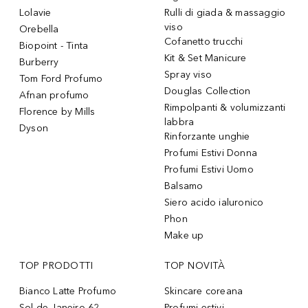
Lolavie
Rulli di giada & massaggio
viso
Orebella
Cofanetto trucchi
Biopoint - Tinta
Kit & Set Manicure
Burberry
Spray viso
Tom Ford Profumo
Douglas Collection
Afnan profumo
Rimpolpanti & volumizzanti
Florence by Mills
labbra
Dyson
Rinforzante unghie
Profumi Estivi Donna
Profumi Estivi Uomo
Balsamo
Siero acido ialuronico
Phon
Make up
TOP PRODOTTI
TOP NOVITÀ
Bianco Latte Profumo
Skincare coreana
Sol de Janeiro 62
Profumi estivi