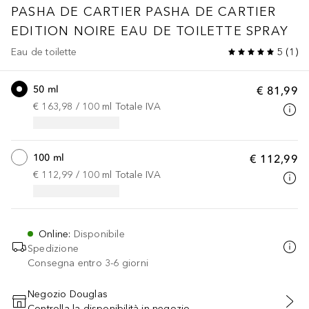
PASHA DE CARTIER
PASHA DE CARTIER
EDITION NOIRE EAU DE TOILETTE SPRAY
Eau de toilette
5
(
1
)
50 ml
€ 81,99
€ 163,98
 / 
100
ml
Totale IVA
100 ml
€ 112,99
€ 112,99
 / 
100
ml
Totale IVA
Online
:
Disponibile
Spedizione
Consegna entro 3-6 giorni
Negozio Douglas
Controlla la disponibilità in negozio
AGGIUNGI AL CARRELLO