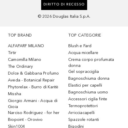
DIRITTO DI RECESSO
©
2026
Douglas Italia S.p.A.
TOP BRAND
TOP CATEGORIE
ALFAPARF MILANO
Blush e Fard
Tirtir
Acqua micellare
Camomilla Milano
Crema corpo profumata
donna
The Ordinary
Gel sopracciglia
Dolce & Gabbana Profumo
Bagnoschiuma donna
Aveda - Botanical Repair
Elastici per capelli
Phytorelax - Burro di Karitè
Bagnoschiuma uomo
Missha
Accessori ciglia finte
Giorgio Armani - Acqua di
Termoprotettori
Gioia
Narciso Rodriguez - for her
Arricciacapelli
Biopoint - Orovivo
Spazzole rotanti
Skin1004
Bigodini