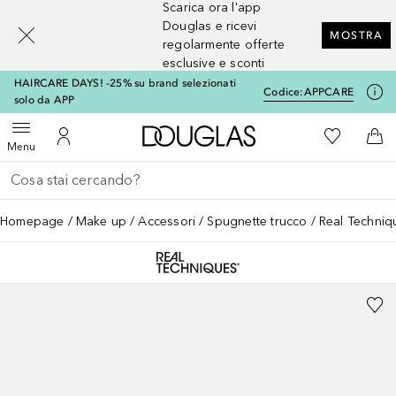
Scarica ora l'app
[navigation.slideout.screenreader]
Douglas e ricevi
MOSTRA
regolarmente offerte
esclusive e sconti
HAIRCARE DAYS! -25% su brand selezionati
Codice:
APPCARE
solo da APP
A Douglas Home
Alla Mia Li
Apri menu
Al Mio Account
Al 
Menu
Torna indietro
Esegui ricerca
Homepage
Make up
Accessori
Spugnette trucco
Real Techniq