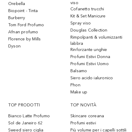
viso
Orebella
Cofanetto trucchi
Biopoint - Tinta
Kit & Set Manicure
Burberry
Spray viso
Tom Ford Profumo
Douglas Collection
Afnan profumo
Rimpolpanti & volumizzanti
Florence by Mills
labbra
Dyson
Rinforzante unghie
Profumi Estivi Donna
Profumi Estivi Uomo
Balsamo
Siero acido ialuronico
Phon
Make up
TOP PRODOTTI
TOP NOVITÀ
Bianco Latte Profumo
Skincare coreana
Sol de Janeiro 62
Profumi estivi
Sweed siero ciglia
Più volume per i capelli sottili