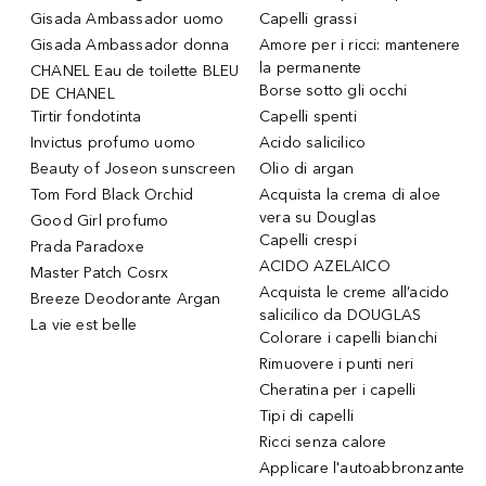
Gisada Ambassador uomo
Capelli grassi
Gisada Ambassador donna
Amore per i ricci: mantenere
la permanente
CHANEL Eau de toilette BLEU
Borse sotto gli occhi
DE CHANEL
Tirtir fondotinta
Capelli spenti
Invictus profumo uomo
Acido salicilico
Beauty of Joseon sunscreen
Olio di argan
Tom Ford Black Orchid
Acquista la crema di aloe
vera su Douglas
Good Girl profumo
Capelli crespi
Prada Paradoxe
ACIDO AZELAICO
Master Patch Cosrx
Acquista le creme all’acido
Breeze Deodorante Argan
salicilico da DOUGLAS
La vie est belle
Colorare i capelli bianchi
Rimuovere i punti neri
Cheratina per i capelli
Tipi di capelli
Ricci senza calore
Applicare l'autoabbronzante