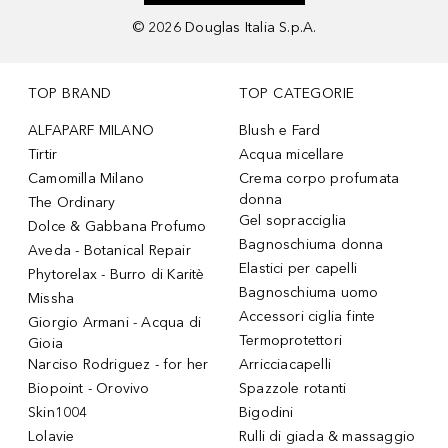
©
2026
Douglas Italia S.p.A.
TOP BRAND
TOP CATEGORIE
ALFAPARF MILANO
Blush e Fard
Tirtir
Acqua micellare
Camomilla Milano
Crema corpo profumata
donna
The Ordinary
Gel sopracciglia
Dolce & Gabbana Profumo
Bagnoschiuma donna
Aveda - Botanical Repair
Elastici per capelli
Phytorelax - Burro di Karitè
Bagnoschiuma uomo
Missha
Accessori ciglia finte
Giorgio Armani - Acqua di
Termoprotettori
Gioia
Narciso Rodriguez - for her
Arricciacapelli
Biopoint - Orovivo
Spazzole rotanti
Skin1004
Bigodini
Lolavie
Rulli di giada & massaggio