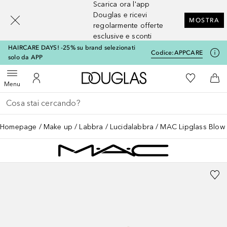
Scarica ora l'app
[navigation.slideout.screenreader]
Douglas e ricevi
MOSTRA
regolarmente offerte
esclusive e sconti
HAIRCARE DAYS! -25% su brand selezionati
Codice:
APPCARE
solo da APP
A Douglas Home
Alla Mia Li
Apri menu
Al Mio Account
Al 
Menu
Torna indietro
Esegui ricerca
Homepage
Make up
Labbra
Lucidalabbra
MAC Lipglass Blow 