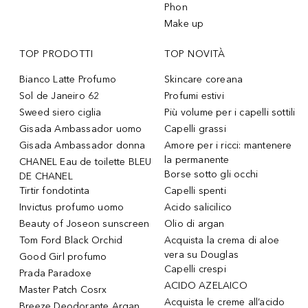
Phon
Make up
TOP PRODOTTI
TOP NOVITÀ
Bianco Latte Profumo
Skincare coreana
Sol de Janeiro 62
Profumi estivi
Sweed siero ciglia
Più volume per i capelli sottili
Gisada Ambassador uomo
Capelli grassi
Gisada Ambassador donna
Amore per i ricci: mantenere
la permanente
CHANEL Eau de toilette BLEU
Borse sotto gli occhi
DE CHANEL
Tirtir fondotinta
Capelli spenti
Invictus profumo uomo
Acido salicilico
Beauty of Joseon sunscreen
Olio di argan
Tom Ford Black Orchid
Acquista la crema di aloe
vera su Douglas
Good Girl profumo
Capelli crespi
Prada Paradoxe
ACIDO AZELAICO
Master Patch Cosrx
Acquista le creme all’acido
Breeze Deodorante Argan