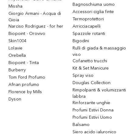
Bagnoschiuma uomo
Missha
Accessori ciglia finte
Giorgio Armani - Acqua di
Termoprotettori
Gioia
Narciso Rodriguez - for her
Arricciacapelli
Biopoint - Orovivo
Spazzole rotanti
Skin1004
Bigodini
Lolavie
Rulli di giada & massaggio
viso
Orebella
Cofanetto trucchi
Biopoint - Tinta
Kit & Set Manicure
Burberry
Spray viso
Tom Ford Profumo
Douglas Collection
Afnan profumo
Rimpolpanti & volumizzanti
Florence by Mills
labbra
Dyson
Rinforzante unghie
Profumi Estivi Donna
Profumi Estivi Uomo
Balsamo
Siero acido ialuronico