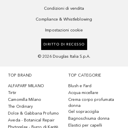
Condizioni di vendita
Compliance & Whistleblowing
Impostazioni cookie
DIRITTO DI RECESSO
©
2026
Douglas Italia S.p.A.
TOP BRAND
TOP CATEGORIE
ALFAPARF MILANO
Blush e Fard
Tirtir
Acqua micellare
Camomilla Milano
Crema corpo profumata
donna
The Ordinary
Gel sopracciglia
Dolce & Gabbana Profumo
Bagnoschiuma donna
Aveda - Botanical Repair
Elastici per capelli
Phytorelax - Burro di Karitè