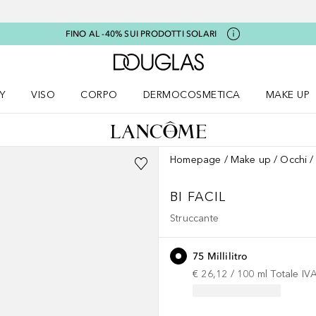
FINO AL -40% SUI PRODOTTI SOLARI
A Douglas Home
Y
VISO
CORPO
DERMOCOSMETICA
MAKE UP
menu K-BEAUTY
Apri il menu Viso
Apri il menu Corpo
Apri il menu DERMOCOSMETICA
Apri il me
Homepage
Make up
Occhi
BI FACIL
Struccante
75 Millilitro
€ 26,12
 / 
100
ml
Totale IV