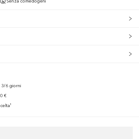
Senza comedogeni
3/6 giorni
00 €
celta¹