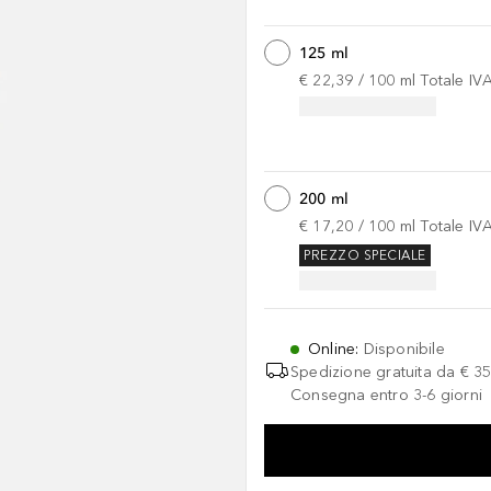
125 ml
€ 22,39
 / 
100
ml
Totale IV
200 ml
€ 17,20
 / 
100
ml
Totale IV
PREZZO SPECIALE
Online
:
Disponibile
Spedizione gratuita da
€ 35
Consegna entro 3-6 giorni