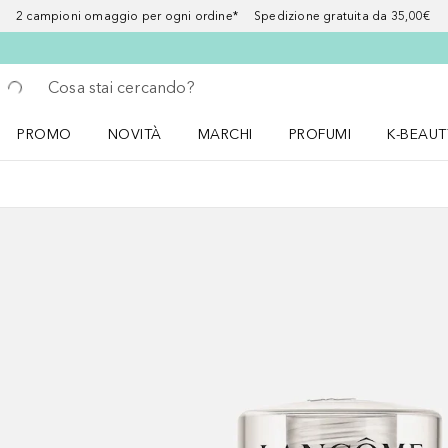
2 campioni omaggio per ogni ordine* Spedizione gratuita da 35,00€
Torna indietro
Esegui ricerca
PROMO
NOVITÀ
MARCHI
PROFUMI
K-BEAUT
Apri il menu PROMO
Apri il menu NOVITÀ
Apri il menu MARCHI
Apri il menu Profumi
Apri il 