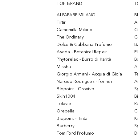
TOP BRAND
T
ALFAPARF MILANO
B
Tirtir
A
Camomilla Milano
C
The Ordinary
G
Dolce & Gabbana Profumo
B
Aveda - Botanical Repair
El
Phytorelax - Burro di Karitè
B
Missha
A
Giorgio Armani - Acqua di Gioia
T
Narciso Rodriguez - for her
Ar
Biopoint - Orovivo
S
Skin1004
B
Lolavie
R
Orebella
C
Biopoint - Tinta
K
Burberry
S
Tom Ford Profumo
D