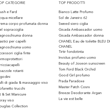
OP CATEGORIE
TOP PRODOTTI
lush e Fard
Bianco Latte Profumo
cqua micellare
Sol de Janeiro 62
rema corpo profumata donna
Sweed siero ciglia
el sopracciglia
Gisada Ambassador uomo
agnoschiuma donna
Gisada Ambassador donna
astici per capelli
CHANEL Eau de toilette BLEU D
CHANEL
agnoschiuma uomo
Tirtir fondotinta
ccessori ciglia finte
Invictus profumo uomo
ermoprotettori
Beauty of Joseon sunscreen
ricciacapelli
Tom Ford Black Orchid
pazzole rotanti
Good Girl profumo
igodini
Prada Paradoxe
ulli di giada & massaggio viso
Master Patch Cosrx
ofanetto trucchi
Breeze Deodorante Argan
it & Set Manicure
La vie est belle
pray viso
ouglas Collection