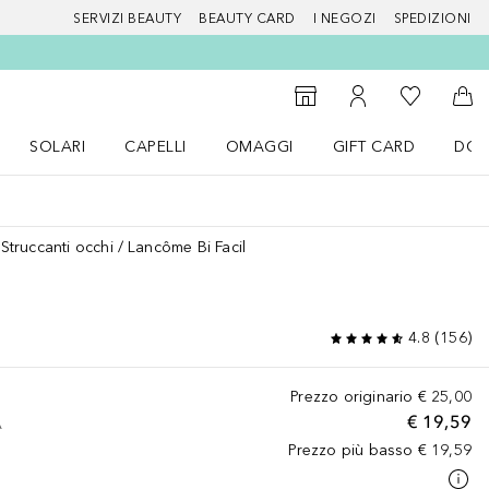
SERVIZI BEAUTY
BEAUTY CARD
I NEGOZI
SPEDIZIONI
Alla Mia Li
Storefinder
Al Mio Account
Al 
SOLARI
CAPELLI
OMAGGI
GIFT CARD
DOU
nu Make up
Apri il menu SOLARI
Apri il menu Capelli
Apri il menu OMAGGI
Struccanti occhi
Lancôme Bi Facil
4.8
(
156
)
Prezzo originario
€ 25,00
€ 19,59
A
Prezzo più basso
€ 19,59