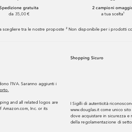
Spedizione gratuita
2 campioni omaggi
da 35,00 €
a tua scelta¹
 scegliere tra le nostre proposte ² Non disponibile per i prodotti 
Shopping Sicuro
udono l’IVA. Saranno aggiunti i
orto.
ing and all related logos are
I Sigilli di autenticità riconosco
f Amazon.com, Inc. or its
www.douglas.it come unico sito 
dove acquistare in sicurezza e n
della regolamentazione di setto