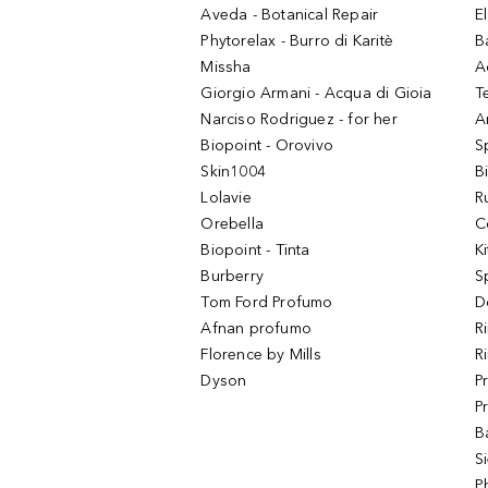
Aveda - Botanical Repair
El
Phytorelax - Burro di Karitè
B
Missha
A
Giorgio Armani - Acqua di Gioia
T
Narciso Rodriguez - for her
Ar
Biopoint - Orovivo
S
Skin1004
B
Lolavie
R
Orebella
C
Biopoint - Tinta
K
Burberry
S
Tom Ford Profumo
D
Afnan profumo
R
Florence by Mills
R
Dyson
P
P
B
S
P