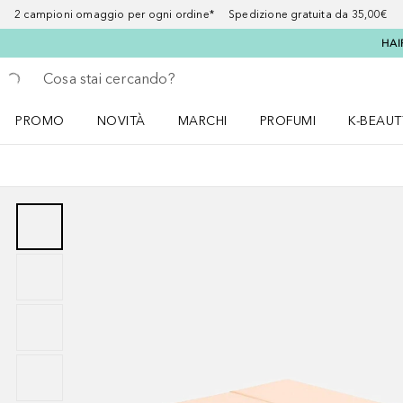
2 campioni omaggio per ogni ordine* Spedizione gratuita da 35,00€
HAI
Torna indietro
Esegui ricerca
PROMO
NOVITÀ
MARCHI
PROFUMI
K-BEAUT
Apri il menu PROMO
Apri il menu NOVITÀ
Apri il menu MARCHI
Apri il menu Profumi
Apri il 