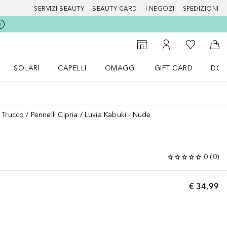
SERVIZI BEAUTY
BEAUTY CARD
I NEGOZI
SPEDIZIONI
Alla Mia Li
Storefinder
Al Mio Account
Al 
SOLARI
CAPELLI
OMAGGI
GIFT CARD
DOU
nu Make up
Apri il menu SOLARI
Apri il menu Capelli
Apri il menu OMAGGI
i Trucco
Pennelli Cipria
Luvia Kabuki - Nude
0
(
0
)
€ 34,99