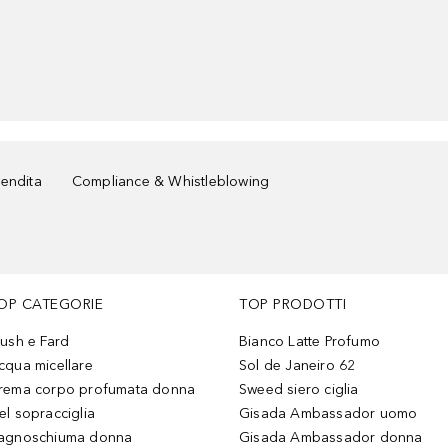
vendita
Compliance & Whistleblowing
OP CATEGORIE
TOP PRODOTTI
lush e Fard
Bianco Latte Profumo
cqua micellare
Sol de Janeiro 62
rema corpo profumata donna
Sweed siero ciglia
el sopracciglia
Gisada Ambassador uomo
agnoschiuma donna
Gisada Ambassador donna