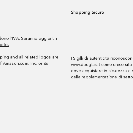
Shopping Sicuro
udono l’IVA. Saranno aggiunti i
orto.
ing and all related logos are
I Sigilli di autenticità riconosco
f Amazon.com, Inc. or its
www.douglas.it come unico sito 
dove acquistare in sicurezza e n
della regolamentazione di setto