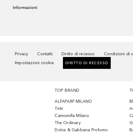
Informazioni
Privacy
Contatti
Diritto di recesso
Condizioni di 
Impostazioni cookie
DIRITTO DI RECESSO
TOP BRAND
T
ALFAPARF MILANO
B
Tirtir
A
Camomilla Milano
C
The Ordinary
G
Dolce & Gabbana Profumo
B