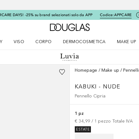
RCARE DAYS! -25% su brand selezionati solo da APP
Codice:
APPCARE
A Douglas Home
Y
VISO
CORPO
DERMOCOSMETICA
MAKE UP
menu K-BEAUTY
Apri il menu Viso
Apri il menu Corpo
Apri il menu DERMOCOSMETICA
Apri il me
Homepage
Make up
Pennell
KABUKI - NUDE
Pennello Cipria
1 pz
€ 34,99
 / 
1
pezzo
Totale IVA
ESTATE