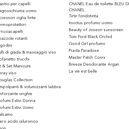
astici per capelli
CHANEL Eau de toilette BLEU D
CHANEL
agnoschiuma uomo
Tirtir fondotinta
ccessori ciglia finte
Invictus profumo uomo
ermoprotettori
Beauty of Joseon sunscreen
ricciacapelli
Tom Ford Black Orchid
pazzole rotanti
Good Girl profumo
igodini
Prada Paradoxe
ulli di giada & massaggio viso
Master Patch Cosrx
ofanetto trucchi
Breeze Deodorante Argan
it & Set Manicure
La vie est belle
pray viso
ouglas Collection
impolpanti & volumizzanti labbra
inforzante unghie
rofumi Estivi Donna
rofumi Estivi Uomo
alsamo
iero acido ialuronico
hon