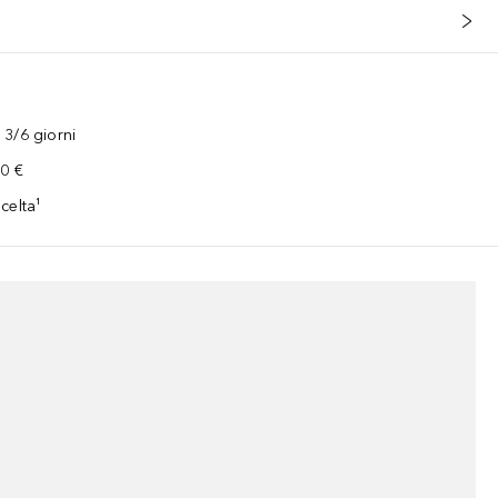
3/6 giorni
00 €
celta¹