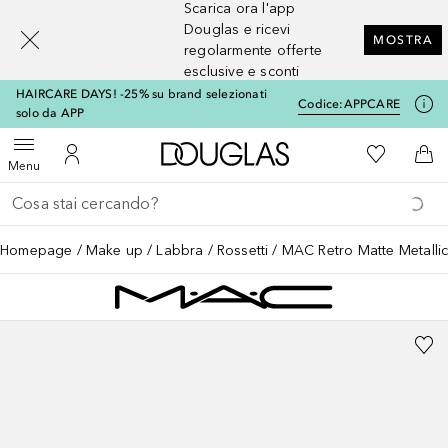
Scarica ora l'app
[navigation.slideout.screenreader]
Douglas e ricevi
MOSTRA
regolarmente offerte
esclusive e sconti
HAIRCARE DAYS! -25% su brand selezionati
Codice:
APPCARE
solo da APP
A Douglas Home
Alla Mia Li
Apri menu
Al Mio Account
Al 
Menu
Torna indietro
Esegui ricerca
Homepage
Make up
Labbra
Rossetti
MAC Retro Matte Metallic