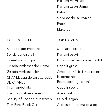
Profumi Estivi Donna
Profumi Estivi Uomo
Balsamo
Siero acido ialuronico
Phon
Make up
TOP PRODOTTI
TOP NOVITÀ
Bianco Latte Profumo
Skincare coreana
Sol de Janeiro 62
Profumi estivi
Sweed siero ciglia
Più volume per i capelli sottili
Gisada Ambassador uomo
Capelli grassi
Gisada Ambassador donna
Amore per i ricci: mantenere
la permanente
CHANEL Eau de toilette BLEU
Borse sotto gli occhi
DE CHANEL
Tirtir fondotinta
Capelli spenti
Invictus profumo uomo
Acido salicilico
Beauty of Joseon sunscreen
Olio di argan
Tom Ford Black Orchid
Acquista la crema di aloe