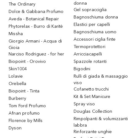
donna
The Ordinary
Gel sopracciglia
Dolce & Gabbana Profumo
Bagnoschiuma donna
Aveda - Botanical Repair
Elastici per capelli
Phytorelax - Burro di Karitè
Bagnoschiuma uomo
Missha
Accessori ciglia finte
Giorgio Armani - Acqua di
Termoprotettori
Gioia
Narciso Rodriguez - for her
Arricciacapelli
Biopoint - Orovivo
Spazzole rotanti
Skin1004
Bigodini
Lolavie
Rulli di giada & massaggio
viso
Orebella
Cofanetto trucchi
Biopoint - Tinta
Kit & Set Manicure
Burberry
Spray viso
Tom Ford Profumo
Douglas Collection
Afnan profumo
Rimpolpanti & volumizzanti
Florence by Mills
labbra
Dyson
Rinforzante unghie