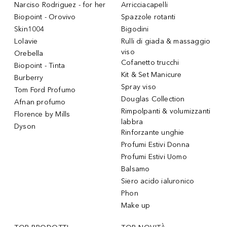
Narciso Rodriguez - for her
Arricciacapelli
Biopoint - Orovivo
Spazzole rotanti
Skin1004
Bigodini
Lolavie
Rulli di giada & massaggio
viso
Orebella
Cofanetto trucchi
Biopoint - Tinta
Kit & Set Manicure
Burberry
Spray viso
Tom Ford Profumo
Douglas Collection
Afnan profumo
Rimpolpanti & volumizzanti
Florence by Mills
labbra
Dyson
Rinforzante unghie
Profumi Estivi Donna
Profumi Estivi Uomo
Balsamo
Siero acido ialuronico
Phon
Make up