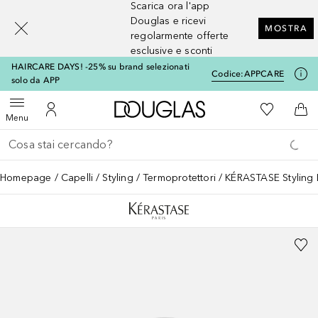
Scarica ora l'app
[navigation.slideout.screenreader]
Douglas e ricevi
MOSTRA
regolarmente offerte
esclusive e sconti
HAIRCARE DAYS! -25% su brand selezionati
Codice:
APPCARE
solo da APP
A Douglas Home
Alla Mia Li
Apri menu
Al Mio Account
Al 
Menu
Torna indietro
Esegui ricerca
Homepage
Capelli
Styling
Termoprotettori
KÉRASTASE Styling 