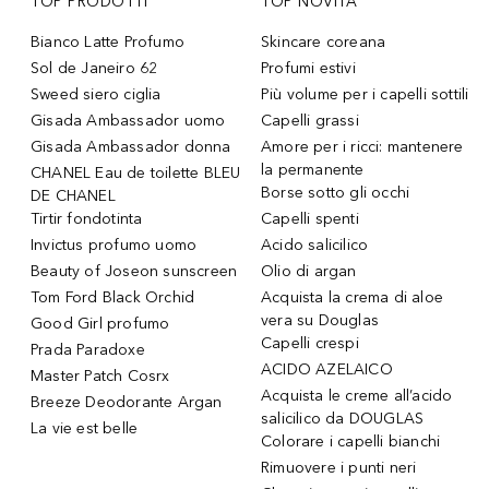
TOP PRODOTTI
TOP NOVITÀ
Bianco Latte Profumo
Skincare coreana
Sol de Janeiro 62
Profumi estivi
Sweed siero ciglia
Più volume per i capelli sottili
Gisada Ambassador uomo
Capelli grassi
Gisada Ambassador donna
Amore per i ricci: mantenere
la permanente
CHANEL Eau de toilette BLEU
Borse sotto gli occhi
DE CHANEL
Tirtir fondotinta
Capelli spenti
Invictus profumo uomo
Acido salicilico
Beauty of Joseon sunscreen
Olio di argan
Tom Ford Black Orchid
Acquista la crema di aloe
vera su Douglas
Good Girl profumo
Capelli crespi
Prada Paradoxe
ACIDO AZELAICO
Master Patch Cosrx
Acquista le creme all’acido
Breeze Deodorante Argan
salicilico da DOUGLAS
La vie est belle
Colorare i capelli bianchi
Rimuovere i punti neri