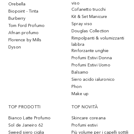
viso
Orebella
Cofanetto trucchi
Biopoint - Tinta
Kit & Set Manicure
Burberry
Spray viso
Tom Ford Profumo
Douglas Collection
Afnan profumo
Rimpolpanti & volumizzanti
Florence by Mills
labbra
Dyson
Rinforzante unghie
Profumi Estivi Donna
Profumi Estivi Uomo
Balsamo
Siero acido ialuronico
Phon
Make up
TOP PRODOTTI
TOP NOVITÀ
Bianco Latte Profumo
Skincare coreana
Sol de Janeiro 62
Profumi estivi
Sweed siero ciglia
Più volume per i capelli sottili