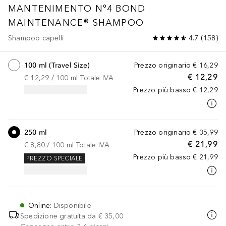
MANTENIMENTO
N°4 BOND
MAINTENANCE® SHAMPOO
Shampoo capelli
4.7
(
158
)
100 ml (Travel Size)
Prezzo originario
€ 16,29
€ 12,29
€ 12,29
 / 
100
ml
Totale IVA
Prezzo più basso
€ 12,29
250 ml
Prezzo originario
€ 35,99
€ 21,99
€ 8,80
 / 
100
ml
Totale IVA
Prezzo più basso
€ 21,99
PREZZO SPECIALE
Online
:
Disponibile
Spedizione gratuita da
€ 35,00