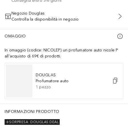
Consegna entro 3-6 giorni
Negozio Douglas
Controlla la disponibilità in negozio
AGGIUNGI AL CARRELLO
OMAGGIO
In omaggio (codice: NICOLEP) un profumatore auto nicole P
all'acquisto di 69€ di prodotti.
DOUGLAS
Profumatore auto
1
pezzo
ANATUM EXTRACT, ORIGANUM VULGARE LEAF EXTRACT, MUSA SAP
INFORMAZIONI PRODOTTO
SORPRESA
DOUGLAS DEAL