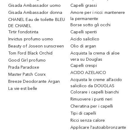
Gisada Ambassador uomo
Capelli grassi
Gisada Ambassador donna
Amore per i ricci: mantenere
la permanente
CHANEL Eau de toilette BLEU
Borse sotto gli occhi
DE CHANEL
Tirtir fondotinta
Capelli spenti
Invictus profumo uomo
Acido salicilico
Beauty of Joseon sunscreen
Olio di argan
Tom Ford Black Orchid
Acquista la crema di aloe
vera su Douglas
Good Girl profumo
Capelli crespi
Prada Paradoxe
ACIDO AZELAICO
Master Patch Cosrx
Acquista le creme all’acido
Breeze Deodorante Argan
salicilico da DOUGLAS
La vie est belle
Colorare i capelli bianchi
Rimuovere i punti neri
Cheratina per i capelli
Tipi di capelli
Ricci senza calore
Applicare l'autoabbronzante