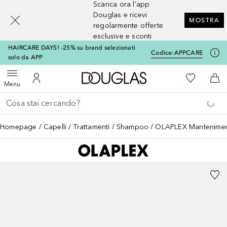
Scarica ora l'app
[navigation.slideout.screenreader]
Douglas e ricevi
MOSTRA
regolarmente offerte
esclusive e sconti
HAIRCARE DAYS! -25% su brand selezionati
Codice:
APPCARE
solo da APP
A Douglas Home
Alla Mia Li
Apri menu
Al Mio Account
Al 
Menu
Torna indietro
Esegui ricerca
Homepage
Capelli
Trattamenti
Shampoo
OLAPLEX Mantenime