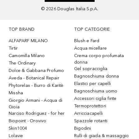
©
2026
Douglas Italia S.p.A.
TOP BRAND
TOP CATEGORIE
ALFAPARF MILANO
Blush e Fard
Tirtir
Acqua micellare
Camomilla Milano
Crema corpo profumata
donna
The Ordinary
Gel sopracciglia
Dolce & Gabbana Profumo
Bagnoschiuma donna
Aveda - Botanical Repair
Elastici per capelli
Phytorelax - Burro di Karitè
Bagnoschiuma uomo
Missha
Accessori ciglia finte
Giorgio Armani - Acqua di
Termoprotettori
Gioia
Narciso Rodriguez - for her
Arricciacapelli
Biopoint - Orovivo
Spazzole rotanti
Skin1004
Bigodini
Lolavie
Rulli di giada & massaggio